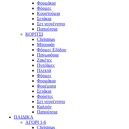
Φορμάκια
Φόρμες
Κουστούμια
Σετάκια
Σετ νεογέννητο
Παπούτσια
ΚΟΡΙΤΣΙ
Christmas
Μπουφάν
Φόρμες Εξόδου
Πανωφόρια
Ζακέτες
Πυτζάμες
Πλεκτά
Φόρμες
Φορμάκια
Φορέματα
Σετάκια
Φούστες
Σετ νεογέννητο
Καλσόν
Παπούτσια
ΠΑΙΔΙΚΑ
ΑΓΟΡΙ 1-6
Christmas