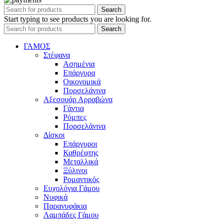
Search
Start typing to see products you are looking for.
Search
ΓΑΜΟΣ
Στέφανα
Ασημένια
Επάργυρα
Οικονομικά
Πορσελάνινα
Αξεσουάρ Αρραβώνα
Γάντια
Ρόμπες
Πορσελάνινα
Δίσκοι
Επάργυροι
Καθρέφτης
Μεταλλικά
Ξύλινοι
Ρομαντικός
Ευχολόγια Γάμου
Νυφικά
Παρανυφάκια
Λαμπάδες Γάμου