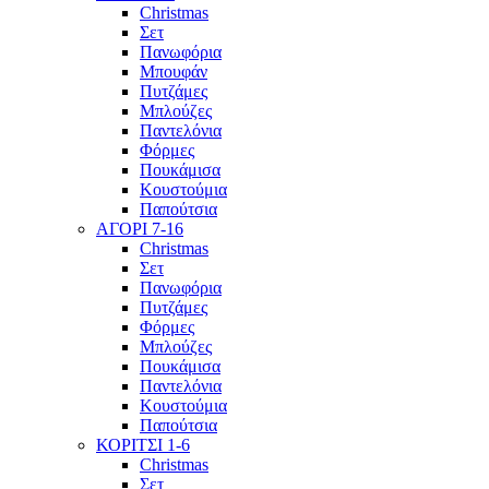
Christmas
Σετ
Πανωφόρια
Μπουφάν
Πυτζάμες
Μπλούζες
Παντελόνια
Φόρμες
Πουκάμισα
Κουστούμια
Παπούτσια
ΑΓΟΡΙ 7-16
Christmas
Σετ
Πανωφόρια
Πυτζάμες
Φόρμες
Μπλούζες
Πουκάμισα
Παντελόνια
Κουστούμια
Παπούτσια
ΚΟΡΙΤΣΙ 1-6
Christmas
Σετ