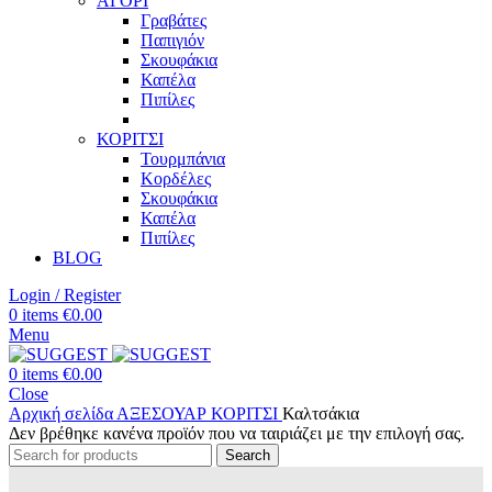
ΑΓΟΡΙ
Γραβάτες
Παπιγιόν
Σκουφάκια
Καπέλα
Πιπίλες
ΚΟΡΙΤΣΙ
Τουρμπάνια
Κορδέλες
Σκουφάκια
Καπέλα
Πιπίλες
BLOG
Login / Register
0
items
€
0.00
Menu
0
items
€
0.00
Close
Αρχική σελίδα
ΑΞΕΣΟΥΑΡ
ΚΟΡΙΤΣΙ
Καλτσάκια
Δεν βρέθηκε κανένα προϊόν που να ταιριάζει με την επιλογή σας.
Search