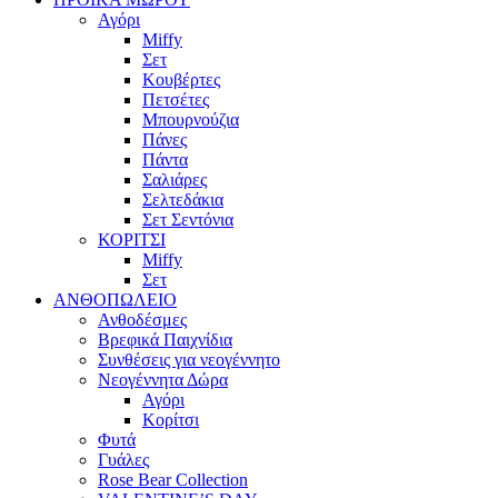
Αγόρι
Miffy
Σετ
Κουβέρτες
Πετσέτες
Μπουρνούζια
Πάνες
Πάντα
Σαλιάρες
Σελτεδάκια
Σετ Σεντόνια
ΚΟΡΙΤΣΙ
Miffy
Σετ
ΑΝΘΟΠΩΛΕΙΟ
Ανθοδέσμες
Βρεφικά Παιχνίδια
Συνθέσεις για νεογέννητο
Νεογέννητα Δώρα
Αγόρι
Κορίτσι
Φυτά
Γυάλες
Rose Bear Collection