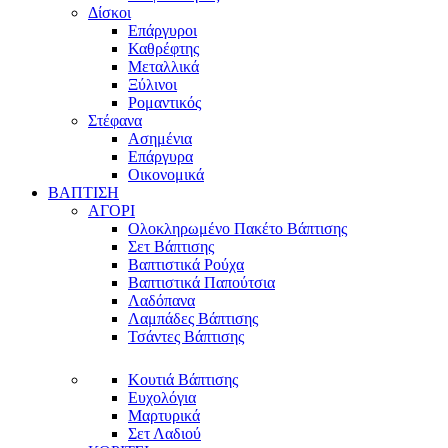
Δίσκοι
Επάργυροι
Καθρέφτης
Μεταλλικά
Ξύλινοι
Ρομαντικός
Στέφανα
Ασημένια
Επάργυρα
Οικονομικά
ΒΑΠΤΙΣΗ
ΑΓΟΡΙ
Ολοκληρωμένο Πακέτο Βάπτισης
Σετ Βάπτισης
Βαπτιστικά Ρούχα
Βαπτιστικά Παπούτσια
Λαδόπανα
Λαμπάδες Βάπτισης
Τσάντες Βάπτισης
Κουτιά Βάπτισης
Ευχολόγια
Μαρτυρικά
Σετ Λαδιού