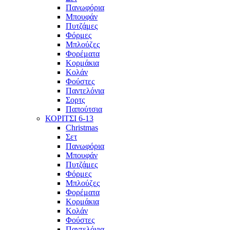
Πανωφόρια
Μπουφάν
Πυτζάμες
Φόρμες
Μπλούζες
Φορέματα
Κορμάκια
Κολάν
Φούστες
Παντελόνια
Σορτς
Παπούτσια
ΚΟΡΙΤΣΙ 6-13
Christmas
Σετ
Πανωφόρια
Μπουφάν
Πυτζάμες
Φόρμες
Μπλούζες
Φορέματα
Κορμάκια
Κολάν
Φούστες
Παντελόνια