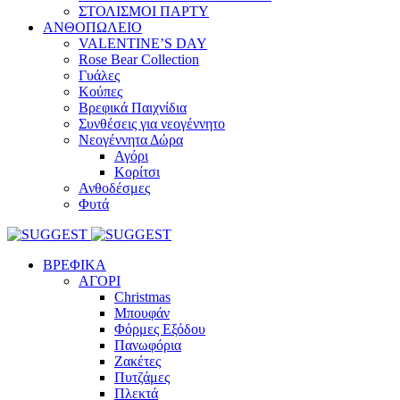
ΣΤΟΛΙΣΜΟΙ ΠΑΡΤΥ
ΑΝΘΟΠΩΛΕΙΟ
VALENTINE’S DAY
Rose Bear Collection
Γυάλες
Κούπες
Βρεφικά Παιχνίδια
Συνθέσεις για νεογέννητο
Νεογέννητα Δώρα
Αγόρι
Κορίτσι
Ανθοδέσμες
Φυτά
ΒΡΕΦΙΚΑ
ΑΓΟΡΙ
Christmas
Μπουφάν
Φόρμες Εξόδου
Πανωφόρια
Ζακέτες
Πυτζάμες
Πλεκτά