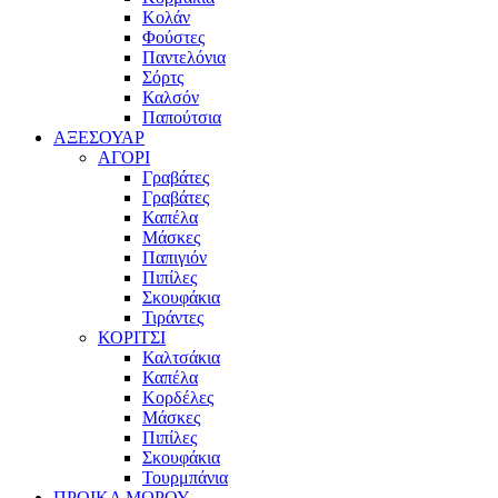
Κολάν
Φούστες
Παντελόνια
Σόρτς
Καλσόν
Παπούτσια
ΑΞΕΣΟΥΑΡ
ΑΓΟΡΙ
Γραβάτες
Γραβάτες
Καπέλα
Μάσκες
Παπιγιόν
Πιπίλες
Σκουφάκια
Τιράντες
ΚΟΡΙΤΣΙ
Καλτσάκια
Καπέλα
Κορδέλες
Μάσκες
Πιπίλες
Σκουφάκια
Τουρμπάνια
ΠΡΟΙΚΑ ΜΩΡΟΥ