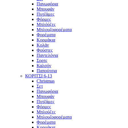
Πανωφόρια
Μπουφάν
Πυτζάμες
Φόρμες
Μπλόύζες
Μπλουζοφορέματα
Φορέματα
Κορμάκια
Κολάν
Φούστες
Παντελόνια
Σορτς
Καλσόν
Παπούτσια
ΚΟΡΙΤΣΙ 6-13
Christmas
Σετ
Πανωφόρια
Μπουφάν
Πυτζάμες
Φόρμες
Μπλούζες
Μπλουζοφορέματα
Φορέματα
Κορμάκια