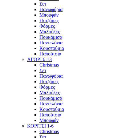
Σετ
Πανωφόρια
Μπουφάν
Πυτζάμες
Φόρμες
Μπλούζες
Πουκάμισα
Παντελόνια
Κουστούμια
Παπούτσια
ΑΓΟΡΙ 6-13
Christmas
Σετ
Πανωφόρια
Πυτζάμες
Φόρμες
Μπλούζες
Πουκάμισα
Παντελόνια
Κουστούμια
Παπούτσια
Μπουφάν
ΚΟΡΙΤΣΙ 1-6
Christmas
Σετ