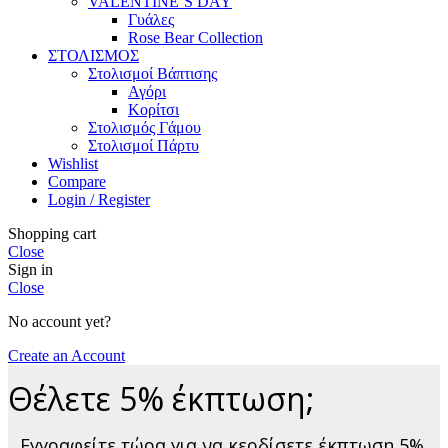
VALENTINE’S DAY
Γυάλες
Rose Bear Collection
ΣΤΟΛΙΣΜΟΣ
Στολισμοί Βάπτισης
Αγόρι
Κορίτσι
Στολισμός Γάμου
Στολισμοί Πάρτυ
Wishlist
Compare
Login / Register
Shopping cart
Close
Sign in
Close
No account yet?
Create an Account
Θέλετε 5% έκπτωση;
Εγγραφείτε τώρα για να κερδίσετε έκπτωση 5%.