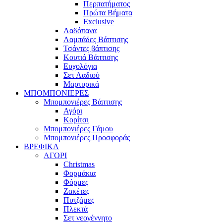
Περπατήματος
Πρώτα Βήματα
Exclusive
Λαδόπανα
Λαμπάδες Βάπτισης
Τσάντες βάπτισης
Κουτιά Βάπτισης
Ευχολόγια
Σετ Λαδιού
Μαρτυρικά
ΜΠΟΜΠΟΝΙΕΡΕΣ
Μπομπονιέρες Βάπτισης
Αγόρι
Κορίτσι
Μπομπονιέρες Γάμου
Μπομπονιέρες Προσφοράς
ΒΡΕΦΙΚΑ
ΑΓΟΡΙ
Christmas
Φορμάκια
Φόρμες
Ζακέτες
Πυτζάμες
Πλεκτά
Σετ νεογέννητο