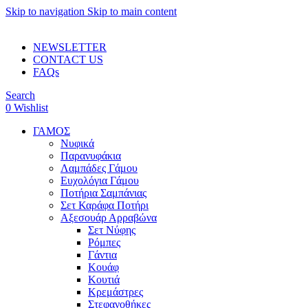
Skip to navigation
Skip to main content
ADD ANYTHING HERE OR JUST REMOVE IT…
NEWSLETTER
CONTACT US
FAQs
Search
0
Wishlist
ΓΑΜΟΣ
Νυφικά
Παρανυφάκια
Λαμπάδες Γάμου
Ευχολόγια Γάμου
Ποτήρια Σαμπάνιας
Σετ Καράφα Ποτήρι
Αξεσουάρ Αρραβώνα
Σετ Νύφης
Ρόμπες
Γάντια
Κουάφ
Κουτιά
Κρεμάστρες
Στεφανοθήκες