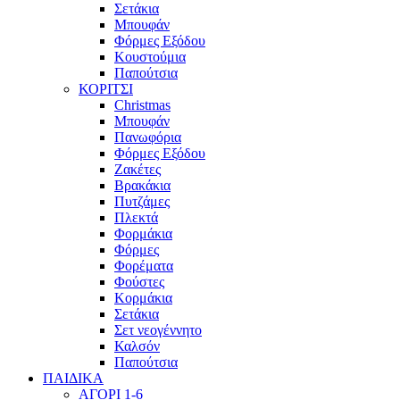
Σετάκια
Μπουφάν
Φόρμες Εξόδου
Κουστούμια
Παπούτσια
ΚΟΡΙΤΣΙ
Christmas
Μπουφάν
Πανωφόρια
Φόρμες Εξόδου
Ζακέτες
Βρακάκια
Πυτζάμες
Πλεκτά
Φορμάκια
Φόρμες
Φορέματα
Φούστες
Κορμάκια
Σετάκια
Σετ νεογέννητο
Καλσόν
Παπούτσια
ΠΑΙΔΙΚΑ
ΑΓΟΡΙ 1-6