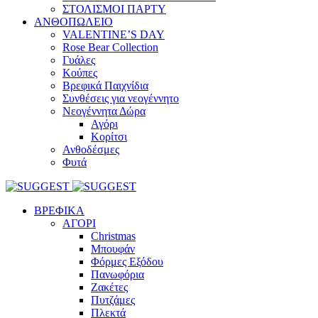
ΣΤΟΛΙΣΜΟΙ ΠΑΡΤΥ
ΑΝΘΟΠΩΛΕΙΟ
VALENTINE’S DAY
Rose Bear Collection
Γυάλες
Κούπες
Βρεφικά Παιχνίδια
Συνθέσεις για νεογέννητο
Νεογέννητα Δώρα
Αγόρι
Κορίτσι
Ανθοδέσμες
Φυτά
ΒΡΕΦΙΚΑ
ΑΓΟΡΙ
Christmas
Μπουφάν
Φόρμες Εξόδου
Πανωφόρια
Ζακέτες
Πυτζάμες
Πλεκτά