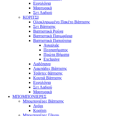
Ευχολόγια
Μαρτυρικά
Σετ Λαδιού
ΚΟΡΙΤΣΙ
Ολοκληρωμένο Πακέτο Βάπτισης
Σετ Βάπτισης
Βαπτιστικά Ρούχα
Βαπτιστικά Πανωφόρια
Βαπτιστικά Παπούτσια
Αγκαλιάς
Περπατήματος
Πρώτα Βήματα
Exclusive
Λαδόπανα
Λαμπάδες Βάπτισης
Τσάντες βάπτισης
Κουτιά Βάπτισης
Ευχολόγια
Σετ Λαδιού
Μαρτυρικά
ΜΠΟΜΠΟΝΙΕΡΕΣ
Μπομπονιέρες Βάπτισης
Αγόρι
Κορίτσι
Μπομπονιέρες Γάμου