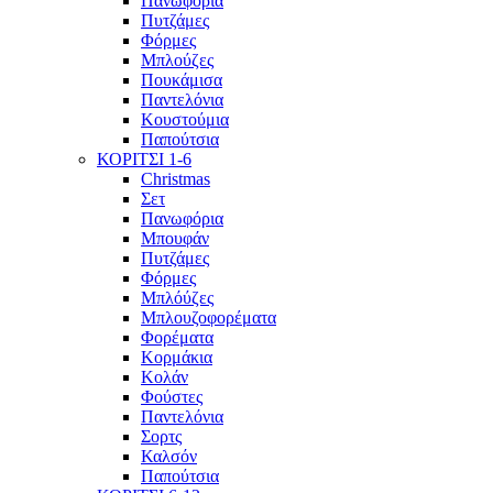
Πανωφόρια
Πυτζάμες
Φόρμες
Μπλούζες
Πουκάμισα
Παντελόνια
Κουστούμια
Παπούτσια
ΚΟΡΙΤΣΙ 1-6
Christmas
Σετ
Πανωφόρια
Μπουφάν
Πυτζάμες
Φόρμες
Μπλόύζες
Μπλουζοφορέματα
Φορέματα
Κορμάκια
Κολάν
Φούστες
Παντελόνια
Σορτς
Καλσόν
Παπούτσια