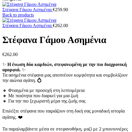
Στέφανα Γάμου Ασημένια
€
259.90
Back to products
Στέφανα Γάμου Ασημένια
€
262.00
Στέφανα Γάμου Ασημένια
€
262.00
✨
Η ένωση δύο καρδιών, στεφανωμένη με την πιο διαχρονική
ομορφιά.
✨
Τα ασημένια στέφανα μας αποπνέουν κομψότητα και συμβολίζουν
την αιώνια αγάπη. 💍
🔸 Φτιαγμένα με προσοχή στη λεπτομέρεια
🔸 Με ποιότητα που διαρκεί για μια ζωή
🔸 Για την πιο ξεχωριστή μέρα της ζωής σας
Επιλέξτε στέφανα που ταιριάζουν στη δική σας μοναδική ιστορία
αγάπης. ❤️
Τα παραλαμβάνετε μέσα σε στεφανοθήκη, μαζί με 2 μπουτονιέρες