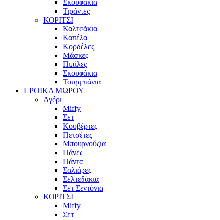
Σκουφάκια
Τιράντες
ΚΟΡΙΤΣΙ
Καλτσάκια
Καπέλα
Κορδέλες
Μάσκες
Πιπίλες
Σκουφάκια
Τουρμπάνια
ΠΡΟΙΚΑ ΜΩΡΟΥ
Αγόρι
Miffy
Σετ
Κουβέρτες
Πετσέτες
Μπουρνούζια
Πάνες
Πάντα
Σαλιάρες
Σελτεδάκια
Σετ Σεντόνια
ΚΟΡΙΤΣΙ
Miffy
Σετ