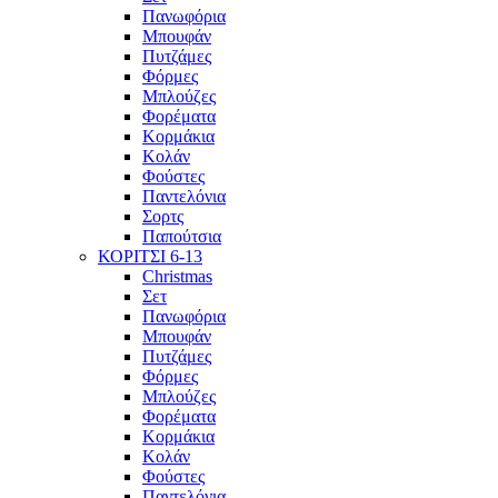
Πανωφόρια
Μπουφάν
Πυτζάμες
Φόρμες
Μπλούζες
Φορέματα
Κορμάκια
Κολάν
Φούστες
Παντελόνια
Σορτς
Παπούτσια
ΚΟΡΙΤΣΙ 6-13
Christmas
Σετ
Πανωφόρια
Μπουφάν
Πυτζάμες
Φόρμες
Μπλούζες
Φορέματα
Κορμάκια
Κολάν
Φούστες
Παντελόνια