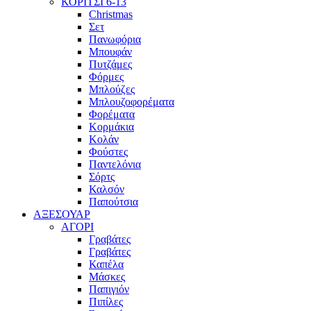
ΚΟΡΙΤΣΙ 6-13
Christmas
Σετ
Πανωφόρια
Μπουφάν
Πυτζάμες
Φόρμες
Μπλούζες
Μπλουζοφορέματα
Φορέματα
Κορμάκια
Κολάν
Φούστες
Παντελόνια
Σόρτς
Καλσόν
Παπούτσια
ΑΞΕΣΟΥΑΡ
ΑΓΟΡΙ
Γραβάτες
Γραβάτες
Καπέλα
Μάσκες
Παπιγιόν
Πιπίλες