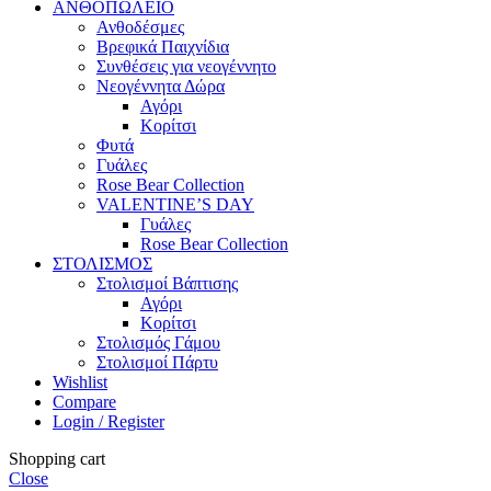
ΑΝΘΟΠΩΛΕΙΟ
Ανθοδέσμες
Βρεφικά Παιχνίδια
Συνθέσεις για νεογέννητο
Νεογέννητα Δώρα
Αγόρι
Κορίτσι
Φυτά
Γυάλες
Rose Bear Collection
VALENTINE’S DAY
Γυάλες
Rose Bear Collection
ΣΤΟΛΙΣΜΟΣ
Στολισμοί Βάπτισης
Αγόρι
Κορίτσι
Στολισμός Γάμου
Στολισμοί Πάρτυ
Wishlist
Compare
Login / Register
Shopping cart
Close