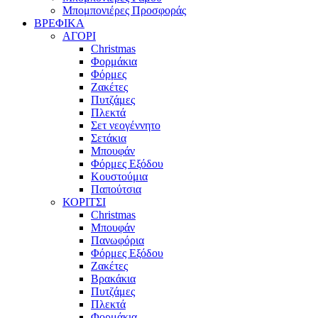
Μπομπονιέρες Προσφοράς
ΒΡΕΦΙΚΑ
ΑΓΟΡΙ
Christmas
Φορμάκια
Φόρμες
Ζακέτες
Πυτζάμες
Πλεκτά
Σετ νεογέννητο
Σετάκια
Μπουφάν
Φόρμες Εξόδου
Κουστούμια
Παπούτσια
ΚΟΡΙΤΣΙ
Christmas
Μπουφάν
Πανωφόρια
Φόρμες Εξόδου
Ζακέτες
Βρακάκια
Πυτζάμες
Πλεκτά
Φορμάκια