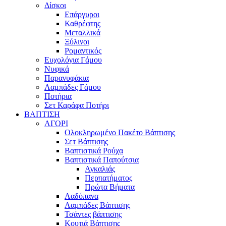
Δίσκοι
Επάργυροι
Καθρέφτης
Μεταλλικά
Ξύλινοι
Ρομαντικός
Ευχολόγια Γάμου
Νυφικά
Παρανυφάκια
Λαμπάδες Γάμου
Ποτήρια
Σετ Καράφα Ποτήρι
ΒΑΠΤΙΣΗ
ΑΓΟΡΙ
Ολοκληρωμένο Πακέτο Βάπτισης
Σετ Βάπτισης
Βαπτιστικά Ρούχα
Βαπτιστικά Παπούτσια
Αγκαλιάς
Περπατήματος
Πρώτα Βήματα
Λαδόπανα
Λαμπάδες Βάπτισης
Τσάντες βάπτισης
Κουτιά Βάπτισης