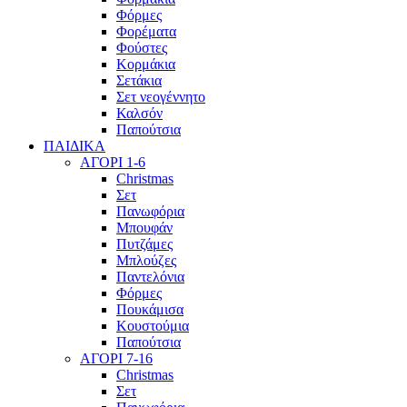
Φόρμες
Φορέματα
Φούστες
Κορμάκια
Σετάκια
Σετ νεογέννητο
Καλσόν
Παπούτσια
ΠΑΙΔΙΚΑ
ΑΓΟΡΙ 1-6
Christmas
Σετ
Πανωφόρια
Μπουφάν
Πυτζάμες
Μπλούζες
Παντελόνια
Φόρμες
Πουκάμισα
Κουστούμια
Παπούτσια
ΑΓΟΡΙ 7-16
Christmas
Σετ