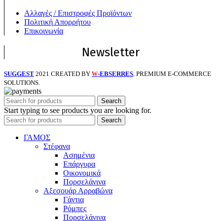
Αλλαγές / Επιστροφές Προϊόντων
Πολιτική Απορρήτου
Επικοινωνία
Newsletter
SUGGEST
2021 CREATED BY
-EBSERRES
. PREMIUM E-COMMERCE
W
SOLUTIONS.
Search
Start typing to see products you are looking for.
Search
ΓΑΜΟΣ
Στέφανα
Ασημένια
Επάργυρα
Οικονομικά
Πορσελάνινα
Αξεσουάρ Αρραβώνα
Γάντια
Ρόμπες
Πορσελάνινα