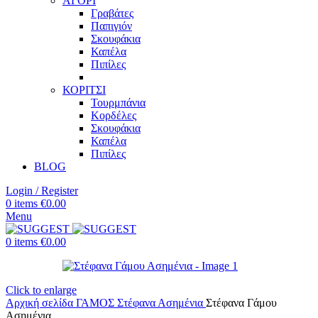
ΑΓΟΡΙ
Γραβάτες
Παπιγιόν
Σκουφάκια
Καπέλα
Πιπίλες
ΚΟΡΙΤΣΙ
Τουρμπάνια
Κορδέλες
Σκουφάκια
Καπέλα
Πιπίλες
BLOG
Login / Register
0
items
€
0.00
Menu
0
items
€
0.00
Click to enlarge
Αρχική σελίδα
ΓΑΜΟΣ
Στέφανα
Ασημένια
Στέφανα Γάμου
Ασημένια