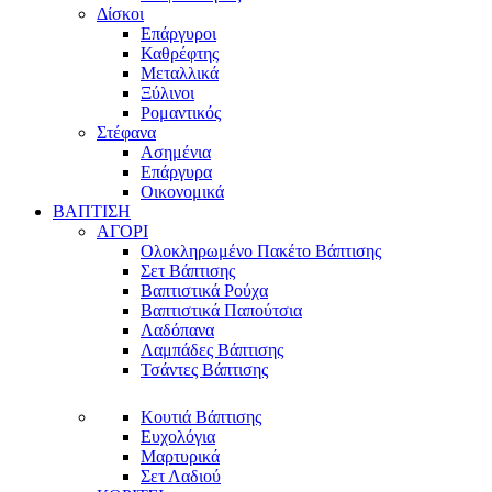
Δίσκοι
Επάργυροι
Καθρέφτης
Μεταλλικά
Ξύλινοι
Ρομαντικός
Στέφανα
Ασημένια
Επάργυρα
Οικονομικά
ΒΑΠΤΙΣΗ
ΑΓΟΡΙ
Ολοκληρωμένο Πακέτο Βάπτισης
Σετ Βάπτισης
Βαπτιστικά Ρούχα
Βαπτιστικά Παπούτσια
Λαδόπανα
Λαμπάδες Βάπτισης
Τσάντες Βάπτισης
Κουτιά Βάπτισης
Ευχολόγια
Μαρτυρικά
Σετ Λαδιού