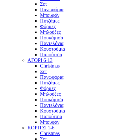
Σετ
Πανωφόρια
Μπουφάν
Πυτζάμες
Φόρμες
Μπλούζες
Πουκάμισα
Παντελόνια
Κουστούμια
Παπούτσια
ΑΓΟΡΙ 6-13
Christmas
Σετ
Πανωφόρια
Πυτζάμες
Φόρμες
Μπλούζες
Πουκάμισα
Παντελόνια
Κουστούμια
Παπούτσια
Μπουφάν
ΚΟΡΙΤΣΙ 1-6
Christmas
Σετ