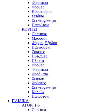
Φορμάκια
Φόρμες
Κουστούμια
Σετάκια
Σετ νεογέννητο
Παπούτσια
ΚΟΡΙΤΣΙ
Christmas
Μπουφάν
Φόρμες Εξόδου
Πανωφόρια
Ζακέτες
Πυτζάμες
Πλεκτά
Φόρμες
Φορμάκια
Φορέματα
Σετάκια
Φούστες
Σετ νεογέννητο
Καλσόν
Παπούτσια
ΠΑΙΔΙΚΑ
ΑΓΟΡΙ 1-6
Christmas