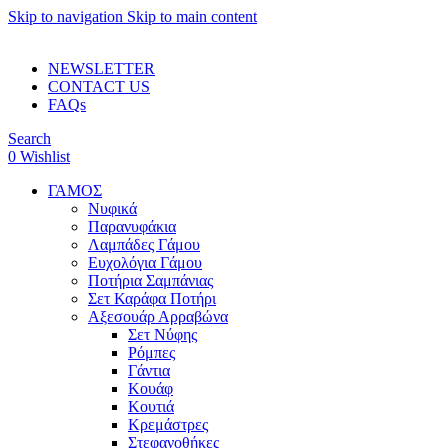
Skip to navigation
Skip to main content
ADD ANYTHING HERE OR JUST REMOVE IT…
NEWSLETTER
CONTACT US
FAQs
Search
0
Wishlist
ΓΑΜΟΣ
Νυφικά
Παρανυφάκια
Λαμπάδες Γάμου
Ευχολόγια Γάμου
Ποτήρια Σαμπάνιας
Σετ Καράφα Ποτήρι
Αξεσουάρ Αρραβώνα
Σετ Νύφης
Ρόμπες
Γάντια
Κουάφ
Κουτιά
Κρεμάστρες
Στεφανοθήκες