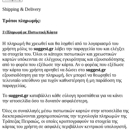
Shipping & Delivery
Τρόποι πληρωμής:
1) Πληρωμή με Πιστωτική Κάρτα
Η πληρωμή θα χρεωθεί και θα ληφθεί από το λογαριασμό του
χρήστη μόλις το
suggest.gr
λάβει την παραγγελία του και ελέγξει
τα στοιχεία του. Όλοι οι κάτοχοι πιστωτικών και χρεωστικών
καρτών υπόκεινται σε ελέγχους εγκυρότητας και εξουσιοδότησης
από το φορέα που εξέδωσε την κάρτα. Αν ο φορέας που εξέδωσε
την κάρτα του χρήστη αρνηθεί να δώσει στο
suggest.gr
εξουσιοδότηση για την πληρωμή, δεν μπορεί να θεωρηθεί το
τελευταίο υπεύθυνο για τυχόν καθυστέρηση ή μη παράδοση της
παραγγελίας.
Το
suggest.gr
καταβάλλει κάθε εύλογη προσπάθεια για να κάνει
την ιστοσελίδα όσο το δυνατόν ασφαλέστερη.
Όλες οι συναλλαγές μέσω πιστωτικών καρτών στην ιστοσελίδα της
διεκπεραιώνονται χρησιμοποιώντας την τεχνολογία πληρωμών της
Τράπεζας Πειραιώς, οι οποίες κρυπτογραφούν τα στοιχεία της
κάρτας του χρήστη σε ασφαλές περιβάλλον κεντρικού υπολογιστή.