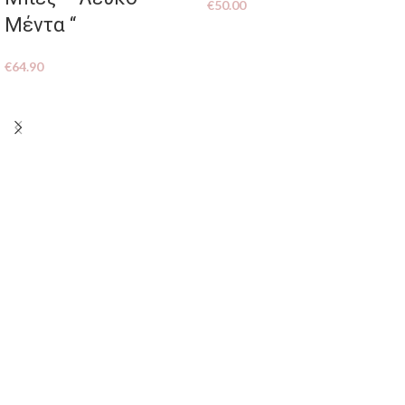
€
50.00
Μέντα “
€
64.90