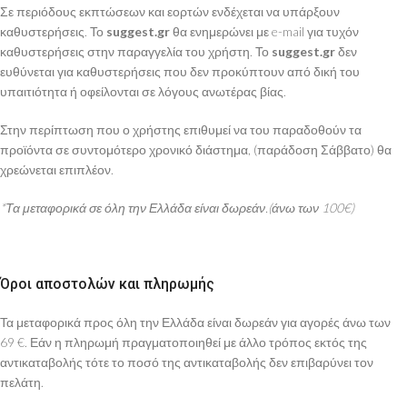
Σε περιόδους εκπτώσεων και εορτών ενδέχεται να υπάρξουν
καθυστερήσεις. Το
suggest.gr
θα ενημερώνει με e-mail για τυχόν
καθυστερήσεις στην παραγγελία του χρήστη. Το
suggest.gr
δεν
ευθύνεται για καθυστερήσεις που δεν προκύπτουν από δική του
υπαιτιότητα ή οφείλονται σε λόγους ανωτέρας βίας.
Στην περίπτωση που ο χρήστης επιθυμεί να του παραδοθούν τα
προϊόντα σε συντομότερο χρονικό διάστημα, (παράδοση Σάββατο) θα
χρεώνεται επιπλέον.
*Τα μεταφορικά σε όλη την Ελλάδα είναι δωρεάν.(άνω των 100€)
Όροι αποστολών και πληρωμής
Τα μεταφορικά προς όλη την Ελλάδα είναι δωρεάν για αγορές άνω των
69 €. Εάν η πληρωμή πραγματοποιηθεί με άλλο τρόπος εκτός της
αντικαταβολής τότε το ποσό της αντικαταβολής δεν επιβαρύνει τον
πελάτη.