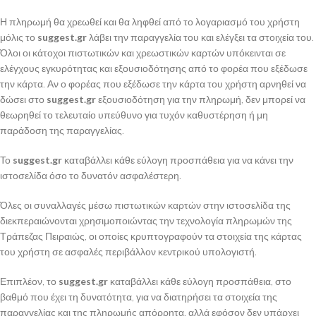
Η πληρωμή θα χρεωθεί και θα ληφθεί από το λογαριασμό του χρήστη
μόλις το
suggest.gr
λάβει την παραγγελία του και ελέγξει τα στοιχεία του.
Όλοι οι κάτοχοι πιστωτικών και χρεωστικών καρτών υπόκεινται σε
ελέγχους εγκυρότητας και εξουσιοδότησης από το φορέα που εξέδωσε
την κάρτα. Αν ο φορέας που εξέδωσε την κάρτα του χρήστη αρνηθεί να
δώσει στο
suggest.gr
εξουσιοδότηση για την πληρωμή, δεν μπορεί να
θεωρηθεί το τελευταίο υπεύθυνο για τυχόν καθυστέρηση ή μη
παράδοση της παραγγελίας.
Το
suggest.gr
καταβάλλει κάθε εύλογη προσπάθεια για να κάνει την
ιστοσελίδα όσο το δυνατόν ασφαλέστερη.
Όλες οι συναλλαγές μέσω πιστωτικών καρτών στην ιστοσελίδα της
διεκπεραιώνονται χρησιμοποιώντας την τεχνολογία πληρωμών της
Τράπεζας Πειραιώς, οι οποίες κρυπτογραφούν τα στοιχεία της κάρτας
του χρήστη σε ασφαλές περιβάλλον κεντρικού υπολογιστή.
Επιπλέον, το
suggest.gr
καταβάλλει κάθε εύλογη προσπάθεια, στο
βαθμό που έχει τη δυνατότητα, για να διατηρήσει τα στοιχεία της
παραγγελίας και της πληρωμής απόρρητα, αλλά εφόσον δεν υπάρχει