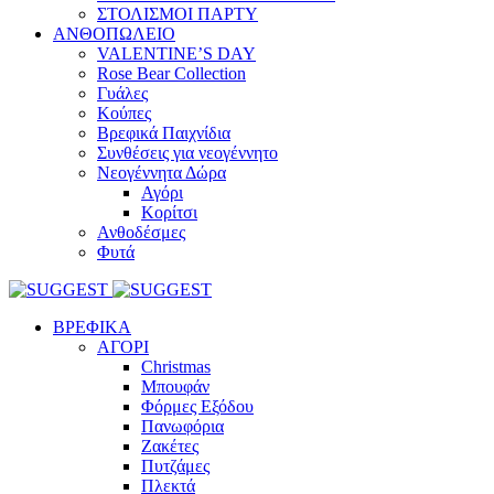
ΣΤΟΛΙΣΜΟΙ ΠΑΡΤΥ
ΑΝΘΟΠΩΛΕΙΟ
VALENTINE’S DAY
Rose Bear Collection
Γυάλες
Κούπες
Βρεφικά Παιχνίδια
Συνθέσεις για νεογέννητο
Νεογέννητα Δώρα
Αγόρι
Κορίτσι
Ανθοδέσμες
Φυτά
ΒΡΕΦΙΚΑ
ΑΓΟΡΙ
Christmas
Μπουφάν
Φόρμες Εξόδου
Πανωφόρια
Ζακέτες
Πυτζάμες
Πλεκτά