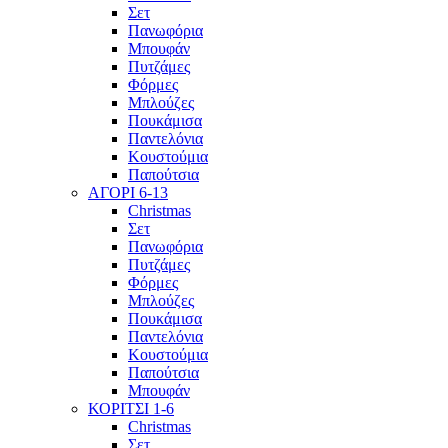
Σετ
Πανωφόρια
Μπουφάν
Πυτζάμες
Φόρμες
Μπλούζες
Πουκάμισα
Παντελόνια
Κουστούμια
Παπούτσια
ΑΓΟΡΙ 6-13
Christmas
Σετ
Πανωφόρια
Πυτζάμες
Φόρμες
Μπλούζες
Πουκάμισα
Παντελόνια
Κουστούμια
Παπούτσια
Μπουφάν
ΚΟΡΙΤΣΙ 1-6
Christmas
Σετ