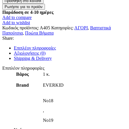
Προσθήκη στο καλάθι
για
τα
Παράδοση σε 4-10 ημέρες
πρώτα
Add to compare
βήματα
Add to wishlist
ποσότητα
Κωδικός προϊόντος:
Α405
Κατηγορίες:
ΑΓΟΡΙ
,
Βαπτιστικά
Παπούτσια
,
Πρώτα Βήματα
Share:
Επιπλέον πληροφορίες
Αξιολογήσεις (0)
Shipping & Delivery
Επιπλέον πληροφορίες
Βάρος
1 κ.
Brand
EVERKID
Νο18
,
Νο19