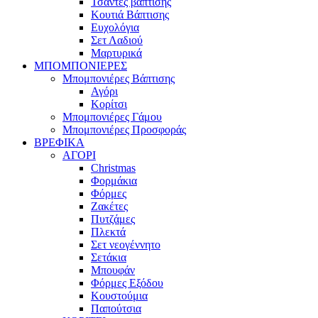
Τσάντες βάπτισης
Κουτιά Βάπτισης
Ευχολόγια
Σετ Λαδιού
Μαρτυρικά
ΜΠΟΜΠΟΝΙΕΡΕΣ
Μπομπονιέρες Βάπτισης
Αγόρι
Κορίτσι
Μπομπονιέρες Γάμου
Μπομπονιέρες Προσφοράς
ΒΡΕΦΙΚΑ
ΑΓΟΡΙ
Christmas
Φορμάκια
Φόρμες
Ζακέτες
Πυτζάμες
Πλεκτά
Σετ νεογέννητο
Σετάκια
Μπουφάν
Φόρμες Εξόδου
Κουστούμια
Παπούτσια