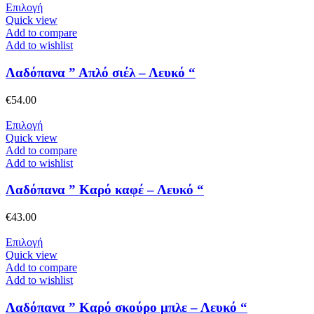
επιλεγούν
Αυτό
Επιλογή
στη
το
Quick view
σελίδα
προϊόν
Add to compare
του
έχει
Add to wishlist
προϊόντος
πολλαπλές
παραλλαγές.
Λαδόπανα ” Απλό σιέλ – Λευκό “
Οι
επιλογές
€
54.00
μπορούν
να
Αυτό
Επιλογή
επιλεγούν
το
Quick view
στη
προϊόν
Add to compare
σελίδα
έχει
Add to wishlist
του
πολλαπλές
προϊόντος
παραλλαγές.
Λαδόπανα ” Καρό καφέ – Λευκό “
Οι
επιλογές
€
43.00
μπορούν
να
Αυτό
Επιλογή
επιλεγούν
το
Quick view
στη
προϊόν
Add to compare
σελίδα
έχει
Add to wishlist
του
πολλαπλές
προϊόντος
παραλλαγές.
Λαδόπανα ” Καρό σκούρο μπλε – Λευκό “