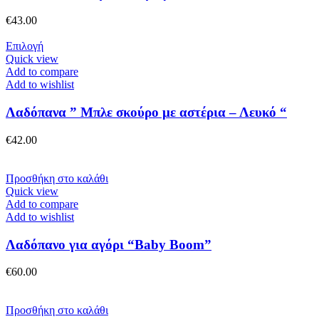
Οι
επιλογές
€
43.00
μπορούν
να
Αυτό
Επιλογή
επιλεγούν
το
Quick view
στη
προϊόν
Add to compare
σελίδα
έχει
Add to wishlist
του
πολλαπλές
προϊόντος
παραλλαγές.
Λαδόπανα ” Μπλε σκούρο με αστέρια – Λευκό “
Οι
επιλογές
€
42.00
μπορούν
να
επιλεγούν
Προσθήκη στο καλάθι
στη
Quick view
σελίδα
Add to compare
του
Add to wishlist
προϊόντος
Λαδόπανο για αγόρι “Baby Boom”
€
60.00
Προσθήκη στο καλάθι