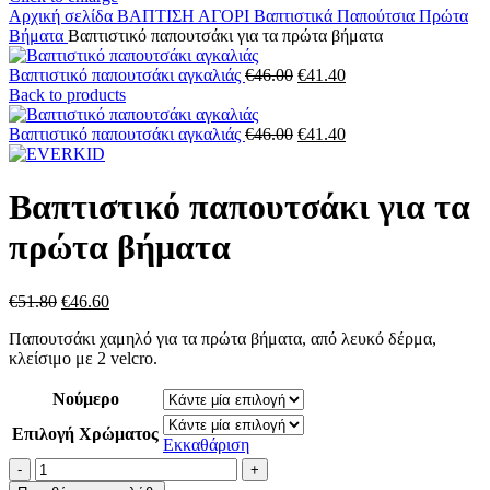
Αρχική σελίδα
ΒΑΠΤΙΣΗ
ΑΓΟΡΙ
Βαπτιστικά Παπούτσια
Πρώτα
Βήματα
Βαπτιστικό παπουτσάκι για τα πρώτα βήματα
Original
Η
Βαπτιστικό παπουτσάκι αγκαλιάς
€
46.00
€
41.40
price
τρέχουσα
Back to products
was:
τιμή
€46.00.
Original
είναι:
Η
Βαπτιστικό παπουτσάκι αγκαλιάς
€
46.00
€
41.40
price
€41.40.
τρέχουσα
was:
τιμή
€46.00.
είναι:
Βαπτιστικό παπουτσάκι για τα
€41.40.
πρώτα βήματα
Original
Η
€
51.80
€
46.60
price
τρέχουσα
Παπουτσάκι χαμηλό για τα πρώτα βήματα, από λευκό δέρμα,
was:
τιμή
κλείσιμο με 2 velcro.
€51.80.
είναι:
€46.60.
Νούμερο
Επιλογή Χρώματος
Εκκαθάριση
Βαπτιστικό
παπουτσάκι