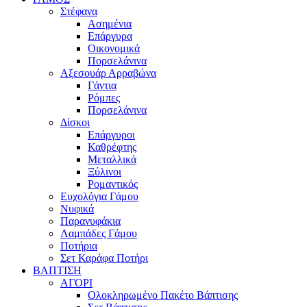
Στέφανα
Ασημένια
Επάργυρα
Οικονομικά
Πορσελάνινα
Αξεσουάρ Αρραβώνα
Γάντια
Ρόμπες
Πορσελάνινα
Δίσκοι
Επάργυροι
Καθρέφτης
Μεταλλικά
Ξύλινοι
Ρομαντικός
Ευχολόγια Γάμου
Νυφικά
Παρανυφάκια
Λαμπάδες Γάμου
Ποτήρια
Σετ Καράφα Ποτήρι
ΒΑΠΤΙΣΗ
ΑΓΟΡΙ
Ολοκληρωμένο Πακέτο Βάπτισης