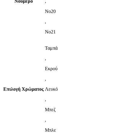
Νούμερο
,
Νο20
,
Νο21
Ταμπά
,
Εκρού
,
Επιλογή Χρώματος
Λευκό
,
Μπεζ
,
Μπλε