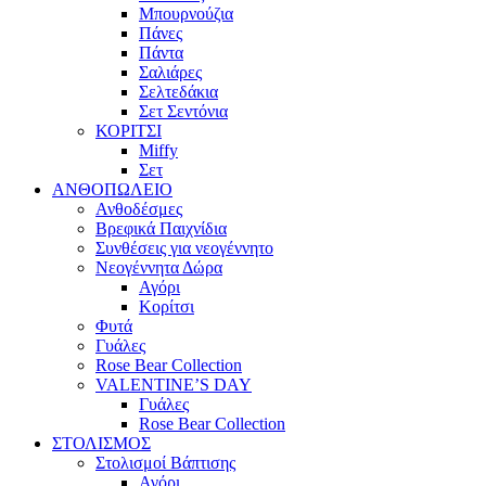
Μπουρνούζια
Πάνες
Πάντα
Σαλιάρες
Σελτεδάκια
Σετ Σεντόνια
ΚΟΡΙΤΣΙ
Miffy
Σετ
ΑΝΘΟΠΩΛΕΙΟ
Ανθοδέσμες
Βρεφικά Παιχνίδια
Συνθέσεις για νεογέννητο
Νεογέννητα Δώρα
Αγόρι
Κορίτσι
Φυτά
Γυάλες
Rose Bear Collection
VALENTINE’S DAY
Γυάλες
Rose Bear Collection
ΣΤΟΛΙΣΜΟΣ
Στολισμοί Βάπτισης
Αγόρι