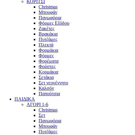
ΚΟΡΙΤΣΙ
Christmas
Μπουφάν
Πανωφόρια
Φόρμες Εξόδου
Ζακέτες
Βρακάκια
Πυτζάμες
Πλεκτά
Φορμάκια
Φόρμες
Φορέματα
Φούστες
Κορμάκια
Σετάκια
Σετ νεογέννητο
Καλσόν
Παπούτσια
ΠΑΙΔΙΚΑ
ΑΓΟΡΙ 1-6
Christmas
Σετ
Πανωφόρια
Μπουφάν
Πυτζάμες