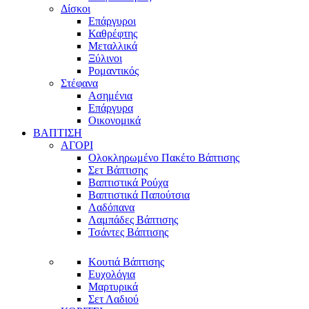
Δίσκοι
Επάργυροι
Καθρέφτης
Μεταλλικά
Ξύλινοι
Ρομαντικός
Στέφανα
Ασημένια
Επάργυρα
Οικονομικά
ΒΑΠΤΙΣΗ
ΑΓΟΡΙ
Ολοκληρωμένο Πακέτο Βάπτισης
Σετ Βάπτισης
Βαπτιστικά Ρούχα
Βαπτιστικά Παπούτσια
Λαδόπανα
Λαμπάδες Βάπτισης
Τσάντες Βάπτισης
Κουτιά Βάπτισης
Ευχολόγια
Μαρτυρικά
Σετ Λαδιού