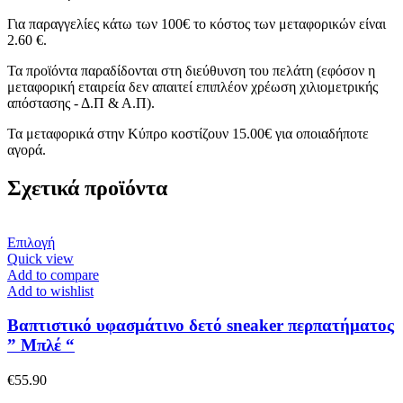
Για παραγγελίες κάτω των 100€ το κόστος των μεταφορικών είναι
2.60 €.
Τα προϊόντα παραδίδονται στη διεύθυνση του πελάτη (εφόσον η
μεταφορική εταιρεία δεν απαιτεί επιπλέον χρέωση χιλιομετρικής
απόστασης - Δ.Π & Α.Π).
Τα μεταφορικά στην Κύπρο κοστίζουν 15.00€ για οποιαδήποτε
αγορά.
Σχετικά προϊόντα
Αυτό
Επιλογή
το
Quick view
προϊόν
Add to compare
έχει
Add to wishlist
πολλαπλές
παραλλαγές.
Βαπτιστικό υφασμάτινο δετό sneaker περπατήματος
Οι
” Μπλέ “
επιλογές
μπορούν
€
55.90
να