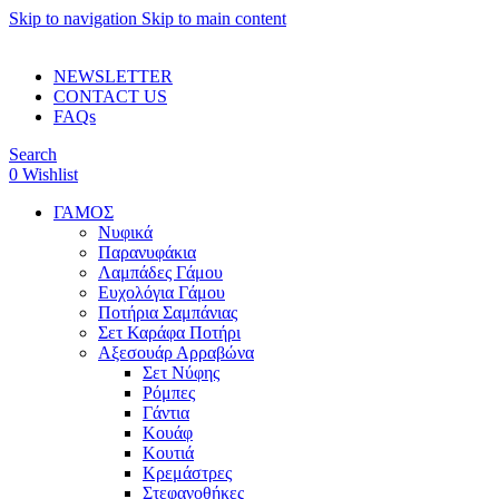
Skip to navigation
Skip to main content
ADD ANYTHING HERE OR JUST REMOVE IT…
NEWSLETTER
CONTACT US
FAQs
Search
0
Wishlist
ΓΑΜΟΣ
Νυφικά
Παρανυφάκια
Λαμπάδες Γάμου
Ευχολόγια Γάμου
Ποτήρια Σαμπάνιας
Σετ Καράφα Ποτήρι
Αξεσουάρ Αρραβώνα
Σετ Νύφης
Ρόμπες
Γάντια
Κουάφ
Κουτιά
Κρεμάστρες
Στεφανοθήκες