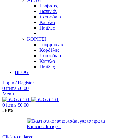
ΑΓΟΡΙ
Γραβάτες
Παπιγιόν
Σκουφάκια
Καπέλα
Πιπίλες
ΚΟΡΙΤΣΙ
Τουρμπάνια
Κορδέλες
Σκουφάκια
Καπέλα
Πιπίλες
BLOG
Login / Register
0
items
€
0.00
Menu
0
items
€
0.00
-10%
Click to enlarge