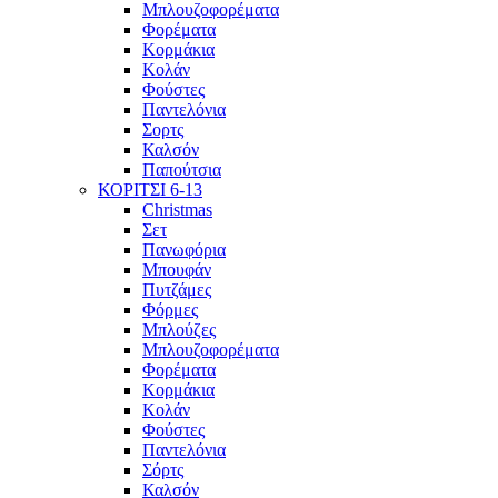
Μπλουζοφορέματα
Φορέματα
Κορμάκια
Κολάν
Φούστες
Παντελόνια
Σορτς
Καλσόν
Παπούτσια
ΚΟΡΙΤΣΙ 6-13
Christmas
Σετ
Πανωφόρια
Μπουφάν
Πυτζάμες
Φόρμες
Μπλούζες
Μπλουζοφορέματα
Φορέματα
Κορμάκια
Κολάν
Φούστες
Παντελόνια
Σόρτς
Καλσόν