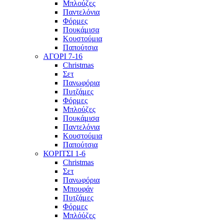
Μπλούζες
Παντελόνια
Φόρμες
Πουκάμισα
Κουστούμια
Παπούτσια
ΑΓΟΡΙ 7-16
Christmas
Σετ
Πανωφόρια
Πυτζάμες
Φόρμες
Μπλούζες
Πουκάμισα
Παντελόνια
Κουστούμια
Παπούτσια
ΚΟΡΙΤΣΙ 1-6
Christmas
Σετ
Πανωφόρια
Μπουφάν
Πυτζάμες
Φόρμες
Μπλόύζες