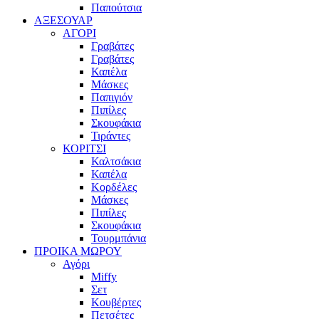
Παπούτσια
ΑΞΕΣΟΥΑΡ
ΑΓΟΡΙ
Γραβάτες
Γραβάτες
Καπέλα
Μάσκες
Παπιγιόν
Πιπίλες
Σκουφάκια
Τιράντες
ΚΟΡΙΤΣΙ
Καλτσάκια
Καπέλα
Κορδέλες
Μάσκες
Πιπίλες
Σκουφάκια
Τουρμπάνια
ΠΡΟΙΚΑ ΜΩΡΟΥ
Αγόρι
Miffy
Σετ
Κουβέρτες
Πετσέτες