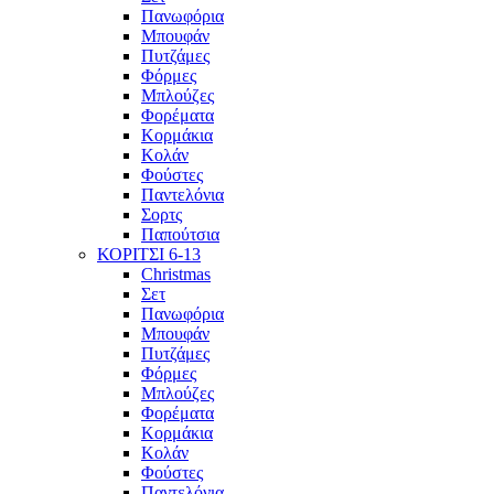
Πανωφόρια
Μπουφάν
Πυτζάμες
Φόρμες
Μπλούζες
Φορέματα
Κορμάκια
Κολάν
Φούστες
Παντελόνια
Σορτς
Παπούτσια
ΚΟΡΙΤΣΙ 6-13
Christmas
Σετ
Πανωφόρια
Μπουφάν
Πυτζάμες
Φόρμες
Μπλούζες
Φορέματα
Κορμάκια
Κολάν
Φούστες
Παντελόνια