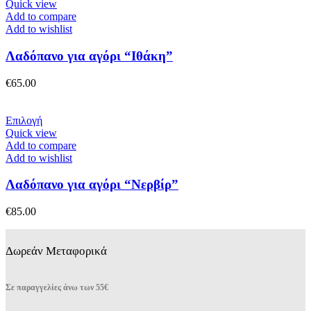
Quick view
Add to compare
Add to wishlist
Λαδόπανο για αγόρι “Ιθάκη”
€
65.00
Αυτό
Επιλογή
το
Quick view
προϊόν
Add to compare
έχει
Add to wishlist
πολλαπλές
παραλλαγές.
Λαδόπανο για αγόρι “Νερβίρ”
Οι
επιλογές
€
85.00
μπορούν
να
επιλεγούν
Δωρεάν Μεταφορικά
στη
σελίδα
του
Σε παραγγελίες άνω των 55€
προϊόντος