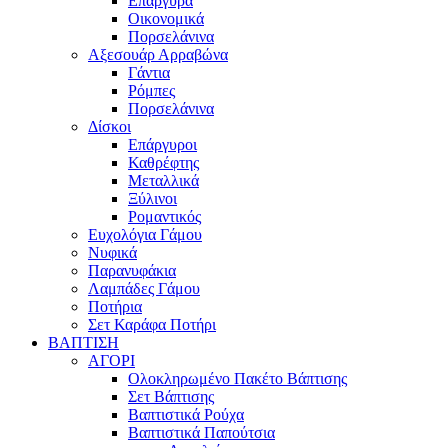
Επάργυρα
Οικονομικά
Πορσελάνινα
Αξεσουάρ Αρραβώνα
Γάντια
Ρόμπες
Πορσελάνινα
Δίσκοι
Επάργυροι
Καθρέφτης
Μεταλλικά
Ξύλινοι
Ρομαντικός
Ευχολόγια Γάμου
Νυφικά
Παρανυφάκια
Λαμπάδες Γάμου
Ποτήρια
Σετ Καράφα Ποτήρι
ΒΑΠΤΙΣΗ
ΑΓΟΡΙ
Ολοκληρωμένο Πακέτο Βάπτισης
Σετ Βάπτισης
Βαπτιστικά Ρούχα
Βαπτιστικά Παπούτσια