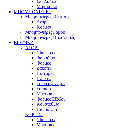
Σετ Λαδιού
Μαρτυρικά
ΜΠΟΜΠΟΝΙΕΡΕΣ
Μπομπονιέρες Βάπτισης
Αγόρι
Κορίτσι
Μπομπονιέρες Γάμου
Μπομπονιέρες Προσφοράς
ΒΡΕΦΙΚΑ
ΑΓΟΡΙ
Christmas
Φορμάκια
Φόρμες
Ζακέτες
Πυτζάμες
Πλεκτά
Σετ νεογέννητο
Σετάκια
Μπουφάν
Φόρμες Εξόδου
Κουστούμια
Παπούτσια
ΚΟΡΙΤΣΙ
Christmas
Μπουφάν