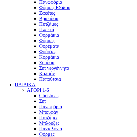
Πανωφόρια
Φόρμες Εξόδου
Ζακέτες
Βρακάκια
Πυτζάμες
Πλεκτά
Φορμάκια
Φόρμες
Φορέματα
Φούστες
Κορμάκια
Σετάκια
Σετ νεογέννητο
Καλσόν
Παπούτσια
ΠΑΙΔΙΚΑ
ΑΓΟΡΙ 1-6
Christmas
Σετ
Πανωφόρια
Μπουφάν
Πυτζάμες
Μπλούζες
Παντελόνια
Φόρμες