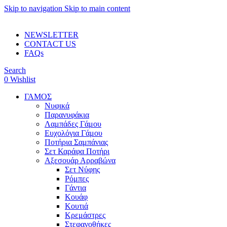
Skip to navigation
Skip to main content
ADD ANYTHING HERE OR JUST REMOVE IT…
NEWSLETTER
CONTACT US
FAQs
Search
0
Wishlist
ΓΑΜΟΣ
Νυφικά
Παρανυφάκια
Λαμπάδες Γάμου
Ευχολόγια Γάμου
Ποτήρια Σαμπάνιας
Σετ Καράφα Ποτήρι
Αξεσουάρ Αρραβώνα
Σετ Νύφης
Ρόμπες
Γάντια
Κουάφ
Κουτιά
Κρεμάστρες
Στεφανοθήκες