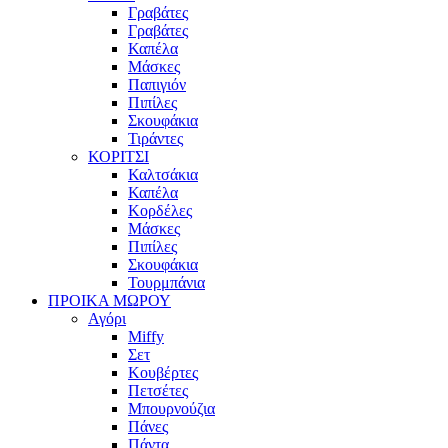
Γραβάτες
Γραβάτες
Καπέλα
Μάσκες
Παπιγιόν
Πιπίλες
Σκουφάκια
Τιράντες
ΚΟΡΙΤΣΙ
Καλτσάκια
Καπέλα
Κορδέλες
Μάσκες
Πιπίλες
Σκουφάκια
Τουρμπάνια
ΠΡΟΙΚΑ ΜΩΡΟΥ
Αγόρι
Miffy
Σετ
Κουβέρτες
Πετσέτες
Μπουρνούζια
Πάνες
Πάντα