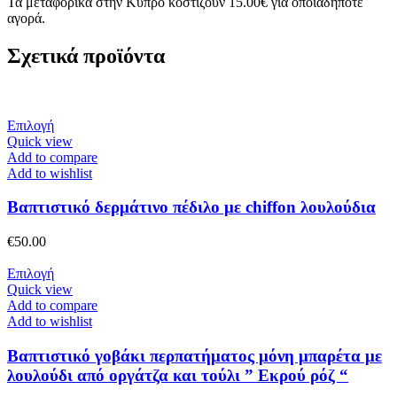
Τα μεταφορικά στην Κύπρο κοστίζουν 15.00€ για οποιαδήποτε
αγορά.
Σχετικά προϊόντα
Αυτό
Επιλογή
το
Quick view
προϊόν
Add to compare
έχει
Add to wishlist
πολλαπλές
παραλλαγές.
Βαπτιστικό δερμάτινο πέδιλο με chiffon λουλούδια
Οι
επιλογές
€
50.00
μπορούν
να
Αυτό
Επιλογή
επιλεγούν
το
Quick view
στη
προϊόν
Add to compare
σελίδα
έχει
Add to wishlist
του
πολλαπλές
προϊόντος
παραλλαγές.
Βαπτιστικό γοβάκι περπατήματος μόνη μπαρέτα με
Οι
λουλούδι από οργάτζα και τούλι ” Εκρού ρόζ “
επιλογές