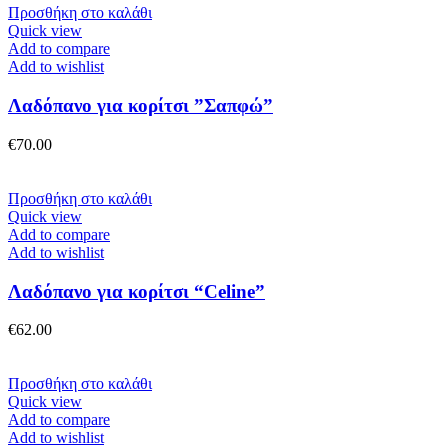
επιλεγούν
Προσθήκη στο καλάθι
στη
Quick view
σελίδα
Add to compare
του
Add to wishlist
προϊόντος
Λαδόπανο για κορίτσι ”Σαπφώ”
€
70.00
Προσθήκη στο καλάθι
Quick view
Add to compare
Add to wishlist
Λαδόπανο για κορίτσι “Celine”
€
62.00
Προσθήκη στο καλάθι
Quick view
Add to compare
Add to wishlist