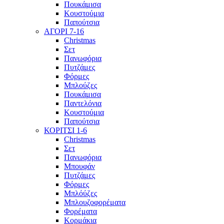
Πουκάμισα
Κουστούμια
Παπούτσια
ΑΓΟΡΙ 7-16
Christmas
Σετ
Πανωφόρια
Πυτζάμες
Φόρμες
Μπλούζες
Πουκάμισα
Παντελόνια
Κουστούμια
Παπούτσια
ΚΟΡΙΤΣΙ 1-6
Christmas
Σετ
Πανωφόρια
Μπουφάν
Πυτζάμες
Φόρμες
Μπλόύζες
Μπλουζοφορέματα
Φορέματα
Κορμάκια