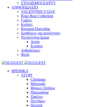
ΣΤΟΛΙΣΜΟΙ ΠΑΡΤΥ
ΑΝΘΟΠΩΛΕΙΟ
VALENTINE’S DAY
Rose Bear Collection
Γυάλες
Κούπες
Βρεφικά Παιχνίδια
Συνθέσεις για νεογέννητο
Νεογέννητα Δώρα
Αγόρι
Κορίτσι
Ανθοδέσμες
Φυτά
ΒΡΕΦΙΚΑ
ΑΓΟΡΙ
Christmas
Μπουφάν
Φόρμες Εξόδου
Πανωφόρια
Ζακέτες
Πυτζάμες
Πλεκτά