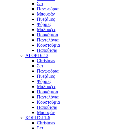
Σετ
Πανωφόρια
Μπουφάν
Πυτζάμες
Φόρμες
Μπλούζες
Πουκάμισα
Παντελόνια
Κουστούμια
Παπούτσια
ΑΓΟΡΙ 6-13
Christmas
Σετ
Πανωφόρια
Πυτζάμες
Φόρμες
Μπλούζες
Πουκάμισα
Παντελόνια
Κουστούμια
Παπούτσια
Μπουφάν
ΚΟΡΙΤΣΙ 1-6
Christmas
Σετ