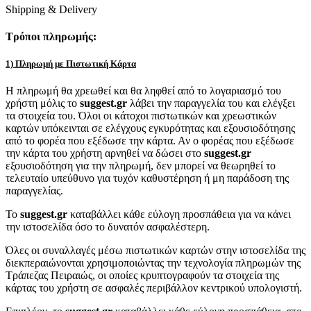
Shipping & Delivery
Τρόποι πληρωμής:
1) Πληρωμή με Πιστωτική Κάρτα
Η πληρωμή θα χρεωθεί και θα ληφθεί από το λογαριασμό του
χρήστη μόλις το
suggest.gr
λάβει την παραγγελία του και ελέγξει
τα στοιχεία του. Όλοι οι κάτοχοι πιστωτικών και χρεωστικών
καρτών υπόκεινται σε ελέγχους εγκυρότητας και εξουσιοδότησης
από το φορέα που εξέδωσε την κάρτα. Αν ο φορέας που εξέδωσε
την κάρτα του χρήστη αρνηθεί να δώσει στο
suggest.gr
εξουσιοδότηση για την πληρωμή, δεν μπορεί να θεωρηθεί το
τελευταίο υπεύθυνο για τυχόν καθυστέρηση ή μη παράδοση της
παραγγελίας.
Το
suggest.gr
καταβάλλει κάθε εύλογη προσπάθεια για να κάνει
την ιστοσελίδα όσο το δυνατόν ασφαλέστερη.
Όλες οι συναλλαγές μέσω πιστωτικών καρτών στην ιστοσελίδα της
διεκπεραιώνονται χρησιμοποιώντας την τεχνολογία πληρωμών της
Τράπεζας Πειραιώς, οι οποίες κρυπτογραφούν τα στοιχεία της
κάρτας του χρήστη σε ασφαλές περιβάλλον κεντρικού υπολογιστή.