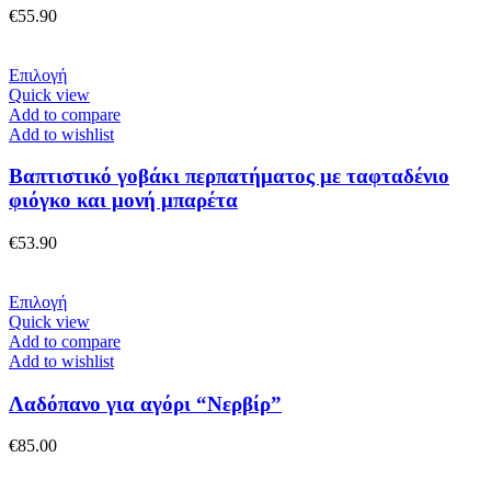
μπορούν
€
55.90
να
επιλεγούν
στη
Αυτό
Επιλογή
σελίδα
το
Quick view
του
προϊόν
Add to compare
προϊόντος
έχει
Add to wishlist
πολλαπλές
παραλλαγές.
Βαπτιστικό γοβάκι περπατήματος με ταφταδένιο
Οι
φιόγκο και μονή μπαρέτα
επιλογές
μπορούν
€
53.90
να
επιλεγούν
στη
Αυτό
Επιλογή
σελίδα
το
Quick view
του
προϊόν
Add to compare
προϊόντος
έχει
Add to wishlist
πολλαπλές
παραλλαγές.
Λαδόπανο για αγόρι “Νερβίρ”
Οι
επιλογές
€
85.00
μπορούν
να