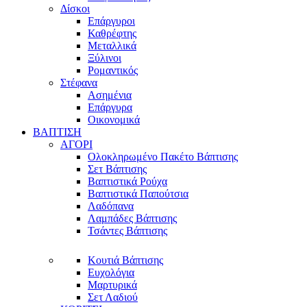
Δίσκοι
Επάργυροι
Καθρέφτης
Μεταλλικά
Ξύλινοι
Ρομαντικός
Στέφανα
Ασημένια
Επάργυρα
Οικονομικά
ΒΑΠΤΙΣΗ
ΑΓΟΡΙ
Ολοκληρωμένο Πακέτο Βάπτισης
Σετ Βάπτισης
Βαπτιστικά Ρούχα
Βαπτιστικά Παπούτσια
Λαδόπανα
Λαμπάδες Βάπτισης
Τσάντες Βάπτισης
Κουτιά Βάπτισης
Ευχολόγια
Μαρτυρικά
Σετ Λαδιού