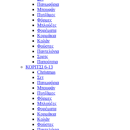
Πανωφόρια
Μπουφάν
Πυτζάμες
Φόρμες
Μπλούζες
Φορέματα
Κορμάκια
Κολάν
Φούστες
Παντελόνια
Σορτς
Παπούτσια
ΚΟΡΙΤΣΙ 6-13
Christmas
Σετ
Πανωφόρια
Μπουφάν
Πυτζάμες
Φόρμες
Μπλούζες
Φορέματα
Κορμάκια
Κολάν
Φούστες
Παντελόνια