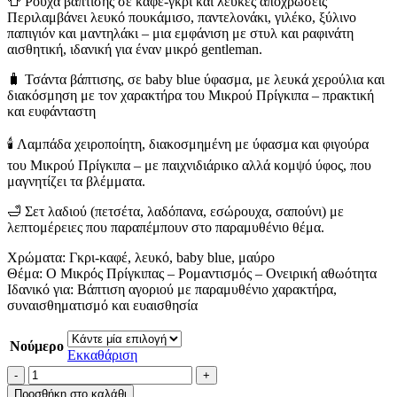
👕 Ρούχα βάπτισης σε καφέ-γκρι και λευκές αποχρώσεις
Περιλαμβάνει λευκό πουκάμισο, παντελονάκι, γιλέκο, ξύλινο
παπιγιόν και μαντηλάκι – μια εμφάνιση με στυλ και ραφινάτη
αισθητική, ιδανική για έναν μικρό gentleman.
🧳 Τσάντα βάπτισης, σε baby blue ύφασμα, με λευκά χερούλια και
διακόσμηση με τον χαρακτήρα του Μικρού Πρίγκιπα – πρακτική
και ευφάνταστη
🕯️ Λαμπάδα χειροποίητη, διακοσμημένη με ύφασμα και φιγούρα
του Μικρού Πρίγκιπα – με παιχνιδιάρικο αλλά κομψό ύφος, που
μαγνητίζει τα βλέμματα.
🛁 Σετ λαδιού (πετσέτα, λαδόπανα, εσώρουχα, σαπούνι) με
λεπτομέρειες που παραπέμπουν στο παραμυθένιο θέμα.
Χρώματα: Γκρι-καφέ, λευκό, baby blue, μαύρο
Θέμα: Ο Μικρός Πρίγκιπας – Ρομαντισμός – Ονειρική αθωότητα
Ιδανικό για: Βάπτιση αγοριού με παραμυθένιο χαρακτήρα,
συναισθηματισμό και ευαισθησία
Νούμερο
Εκκαθάριση
Πακέτο
Βάπτισης
Προσθήκη στο καλάθι