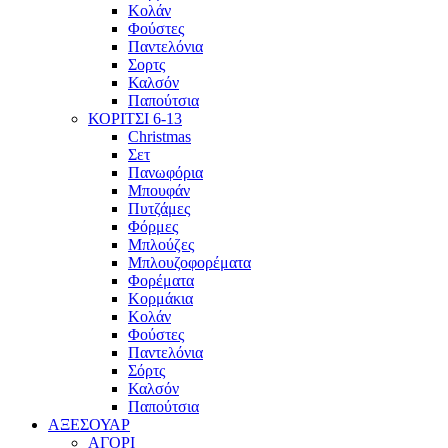
Κολάν
Φούστες
Παντελόνια
Σορτς
Καλσόν
Παπούτσια
ΚΟΡΙΤΣΙ 6-13
Christmas
Σετ
Πανωφόρια
Μπουφάν
Πυτζάμες
Φόρμες
Μπλούζες
Μπλουζοφορέματα
Φορέματα
Κορμάκια
Κολάν
Φούστες
Παντελόνια
Σόρτς
Καλσόν
Παπούτσια
ΑΞΕΣΟΥΑΡ
ΑΓΟΡΙ