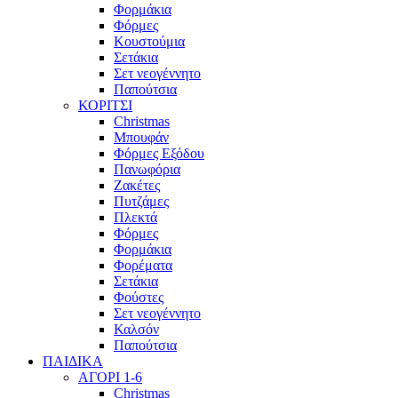
Φορμάκια
Φόρμες
Κουστούμια
Σετάκια
Σετ νεογέννητο
Παπούτσια
ΚΟΡΙΤΣΙ
Christmas
Μπουφάν
Φόρμες Εξόδου
Πανωφόρια
Ζακέτες
Πυτζάμες
Πλεκτά
Φόρμες
Φορμάκια
Φορέματα
Σετάκια
Φούστες
Σετ νεογέννητο
Καλσόν
Παπούτσια
ΠΑΙΔΙΚΑ
ΑΓΟΡΙ 1-6
Christmas