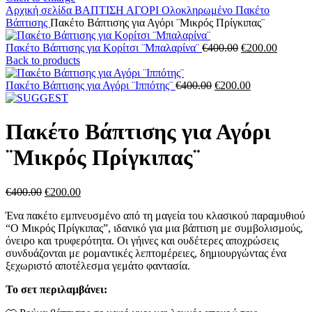
Αρχική σελίδα
ΒΑΠΤΙΣΗ
ΑΓΟΡΙ
Ολοκληρωμένο Πακέτο
Βάπτισης
Πακέτο Βάπτισης για Αγόρι ¨Μικρός Πρίγκιπας¨
Original
Η
Πακέτο Βάπτισης για Κορίτσι ¨Μπαλαρίνα¨
€
400.00
€
200.00
price
τρέχου
Back to products
was:
τιμή
Original
€400.00.
Η
είναι:
Πακέτο Βάπτισης για Αγόρι ¨Ιππότης¨
€
400.00
€
200.00
price
τρέχουσα
€200.00
was:
τιμή
€400.00.
είναι:
Πακέτο Βάπτισης για Αγόρι
€200.00.
¨Μικρός Πρίγκιπας¨
Original
Η
€
400.00
€
200.00
price
τρέχουσα
Ένα πακέτο εμπνευσμένο από τη μαγεία του κλασικού παραμυθιού
was:
τιμή
“Ο Μικρός Πρίγκιπας”, ιδανικό για μια βάπτιση με συμβολισμούς,
€400.00.
είναι:
όνειρο και τρυφερότητα. Οι γήινες και ουδέτερες αποχρώσεις
€200.00.
συνδυάζονται με ρομαντικές λεπτομέρειες, δημιουργώντας ένα
ξεχωριστό αποτέλεσμα γεμάτο φαντασία.
Το σετ περιλαμβάνει: