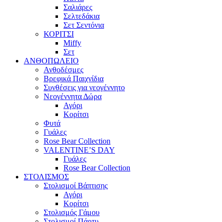
Σαλιάρες
Σελτεδάκια
Σετ Σεντόνια
ΚΟΡΙΤΣΙ
Miffy
Σετ
ΑΝΘΟΠΩΛΕΙΟ
Ανθοδέσμες
Βρεφικά Παιχνίδια
Συνθέσεις για νεογέννητο
Νεογέννητα Δώρα
Αγόρι
Κορίτσι
Φυτά
Γυάλες
Rose Bear Collection
VALENTINE’S DAY
Γυάλες
Rose Bear Collection
ΣΤΟΛΙΣΜΟΣ
Στολισμοί Βάπτισης
Αγόρι
Κορίτσι
Στολισμός Γάμου
Στολισμοί Πάρτυ