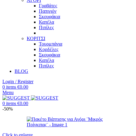
ΑΓΟΡΙ
Γραβάτες
Παπιγιόν
Σκουφάκια
Καπέλα
Πιπίλες
ΚΟΡΙΤΣΙ
Τουρμπάνια
Κορδέλες
Σκουφάκια
Καπέλα
Πιπίλες
BLOG
Login / Register
0
items
€
0.00
Menu
0
items
€
0.00
-50%
Click to enlarge