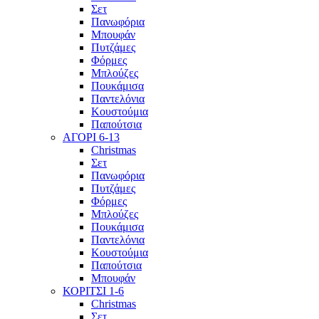
Σετ
Πανωφόρια
Μπουφάν
Πυτζάμες
Φόρμες
Μπλούζες
Πουκάμισα
Παντελόνια
Κουστούμια
Παπούτσια
ΑΓΟΡΙ 6-13
Christmas
Σετ
Πανωφόρια
Πυτζάμες
Φόρμες
Μπλούζες
Πουκάμισα
Παντελόνια
Κουστούμια
Παπούτσια
Μπουφάν
ΚΟΡΙΤΣΙ 1-6
Christmas
Σετ