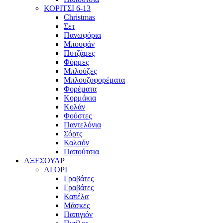
ΚΟΡΙΤΣΙ 6-13
Christmas
Σετ
Πανωφόρια
Μπουφάν
Πυτζάμες
Φόρμες
Μπλούζες
Μπλουζοφορέματα
Φορέματα
Κορμάκια
Κολάν
Φούστες
Παντελόνια
Σόρτς
Καλσόν
Παπούτσια
ΑΞΕΣΟΥΑΡ
ΑΓΟΡΙ
Γραβάτες
Γραβάτες
Καπέλα
Μάσκες
Παπιγιόν