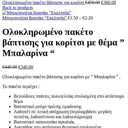
Original
Η
Ολοκληρωμένο πακέτο βάπτισης για κορίτσι
€
450.00
€
360.00
price
τρέχο
Back to products
was:
τιμή
Price
€450.00.
είναι:
Μπομπονιέρα βραχάκι “Εκκλησία”
€
1.50
–
€
2.20
range:
€360.0
€1.50
Ολοκληρωμένο πακέτο
through
€2.20
βάπτισης για κορίτσι με θέμα ”
Μπαλαρίνα “
Original
Η
€
440.00
€
340.00
price
τρέχουσα
Ολοκληρωμένο πακέτο βάπτισης για κορίτσι με ” Μπαλαρίνα ” .
was:
τιμή
€440.00.
είναι:
Το πακέτο περιέχει :
€340.00.
Βελούδινες τσάντες πολυτελείας στολισμένη στο αντίστοιχο
θέμα
Βαπτιστικό ρούχο πρώτης εμφάνισης
Λαδοσέτ σε λευκή απόχρωση (περιλαμβάνει: μεγάλη
πετσέτα, λαδοσέντονο και λαδοεσώρουχα)
Βαπτιστικό παπουτσάκι αγκαλιάς
Λαμπάδας στο αντίστοιχο θεματικό στολισμένη