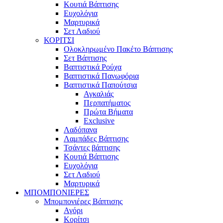
Κουτιά Βάπτισης
Ευχολόγια
Μαρτυρικά
Σετ Λαδιού
ΚΟΡΙΤΣΙ
Ολοκληρωμένο Πακέτο Βάπτισης
Σετ Βάπτισης
Βαπτιστικά Ρούχα
Βαπτιστικά Πανωφόρια
Βαπτιστικά Παπούτσια
Αγκαλιάς
Περπατήματος
Πρώτα Βήματα
Exclusive
Λαδόπανα
Λαμπάδες Βάπτισης
Τσάντες βάπτισης
Κουτιά Βάπτισης
Ευχολόγια
Σετ Λαδιού
Μαρτυρικά
ΜΠΟΜΠΟΝΙΕΡΕΣ
Μπομπονιέρες Βάπτισης
Αγόρι
Κορίτσι