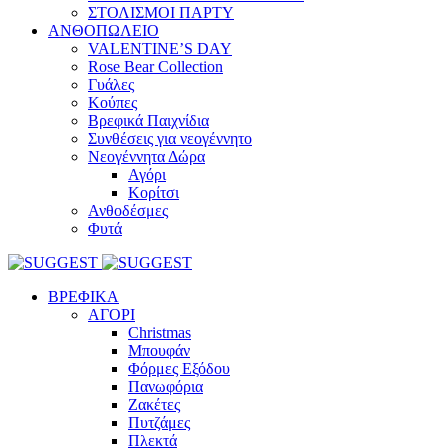
ΣΤΟΛΙΣΜΟΙ ΠΑΡΤΥ
ΑΝΘΟΠΩΛΕΙΟ
VALENTINE’S DAY
Rose Bear Collection
Γυάλες
Κούπες
Βρεφικά Παιχνίδια
Συνθέσεις για νεογέννητο
Νεογέννητα Δώρα
Αγόρι
Κορίτσι
Ανθοδέσμες
Φυτά
ΒΡΕΦΙΚΑ
ΑΓΟΡΙ
Christmas
Μπουφάν
Φόρμες Εξόδου
Πανωφόρια
Ζακέτες
Πυτζάμες
Πλεκτά