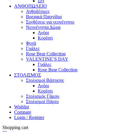
Σετ
ΑΝΘΟΠΩΛΕΙΟ
Ανθοδέσμες
Βρεφικά Παιχνίδια
Συνθέσεις για νεογέννητο
Νεογέννητα Δώρα
Αγόρι
Κορίτσι
Φυτά
Γυάλες
Rose Bear Collection
VALENTINE’S DAY
Γυάλες
Rose Bear Collection
ΣΤΟΛΙΣΜΟΣ
Στολισμοί Βάπτισης
Αγόρι
Κορίτσι
Στολισμός Γάμου
Στολισμοί Πάρτυ
Wishlist
Compare
Login / Register
Shopping cart