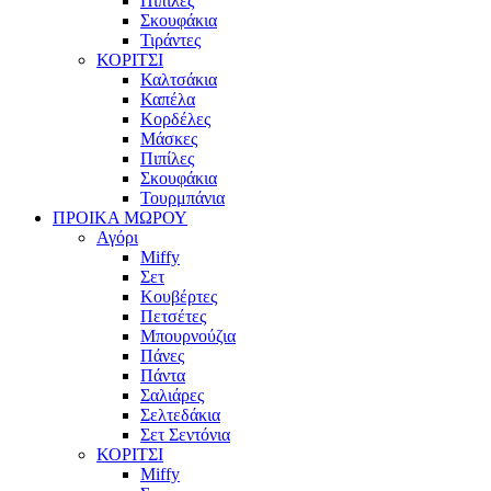
Πιπίλες
Σκουφάκια
Τιράντες
ΚΟΡΙΤΣΙ
Καλτσάκια
Καπέλα
Κορδέλες
Μάσκες
Πιπίλες
Σκουφάκια
Τουρμπάνια
ΠΡΟΙΚΑ ΜΩΡΟΥ
Αγόρι
Miffy
Σετ
Κουβέρτες
Πετσέτες
Μπουρνούζια
Πάνες
Πάντα
Σαλιάρες
Σελτεδάκια
Σετ Σεντόνια
ΚΟΡΙΤΣΙ
Miffy