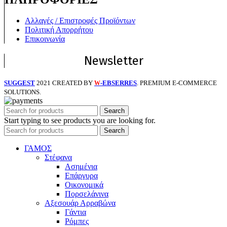
Αλλαγές / Επιστροφές Προϊόντων
Πολιτική Απορρήτου
Επικοινωνία
Newsletter
SUGGEST
2021 CREATED BY
-EBSERRES
. PREMIUM E-COMMERCE
W
SOLUTIONS.
Search
Start typing to see products you are looking for.
Search
ΓΑΜΟΣ
Στέφανα
Ασημένια
Επάργυρα
Οικονομικά
Πορσελάνινα
Αξεσουάρ Αρραβώνα
Γάντια
Ρόμπες