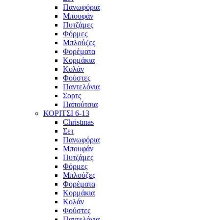
Πανωφόρια
Μπουφάν
Πυτζάμες
Φόρμες
Μπλούζες
Φορέματα
Κορμάκια
Κολάν
Φούστες
Παντελόνια
Σορτς
Παπούτσια
ΚΟΡΙΤΣΙ 6-13
Christmas
Σετ
Πανωφόρια
Μπουφάν
Πυτζάμες
Φόρμες
Μπλούζες
Φορέματα
Κορμάκια
Κολάν
Φούστες
Παντελόνια