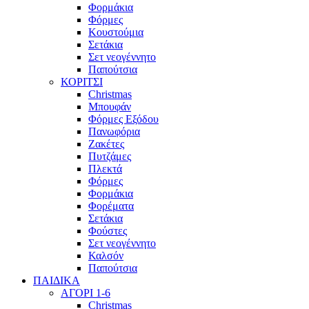
Φορμάκια
Φόρμες
Κουστούμια
Σετάκια
Σετ νεογέννητο
Παπούτσια
ΚΟΡΙΤΣΙ
Christmas
Μπουφάν
Φόρμες Εξόδου
Πανωφόρια
Ζακέτες
Πυτζάμες
Πλεκτά
Φόρμες
Φορμάκια
Φορέματα
Σετάκια
Φούστες
Σετ νεογέννητο
Καλσόν
Παπούτσια
ΠΑΙΔΙΚΑ
ΑΓΟΡΙ 1-6
Christmas