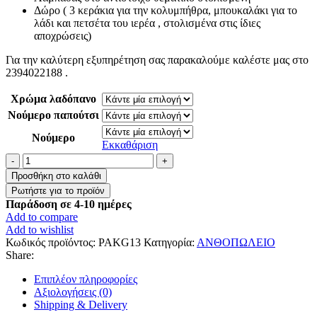
Δώρο ( 3 κεράκια για την κολυμπήθρα, μπουκαλάκι για το
λάδι και πετσέτα του ιερέα , στολισμένα στις ίδιες
αποχρώσεις)
Για την καλύτερη εξυπηρέτηση σας παρακαλούμε καλέστε μας στο
2394022188 .
Χρώμα λαδόπανο
Νούμερο παπούτσι
Νούμερο
Εκκαθάριση
Ολοκληρωμένο
πακέτο
Προσθήκη στο καλάθι
βάπτισης
για
Παράδοση σε 4-10 ημέρες
κορίτσι
Add to compare
με
Add to wishlist
θέμα
Κωδικός προϊόντος:
PAKG13
Κατηγορία:
ΑΝΘΟΠΩΛΕΙΟ
”
Share:
Μπαλαρίνα
“
Επιπλέον πληροφορίες
ποσότητα
Αξιολογήσεις (0)
Shipping & Delivery