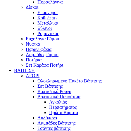
Πορσελάνινα
Δίσκοι
Επάργυροι
Καθρέφτης
Μεταλλικά
Ξύλινοι
Ρομαντικός
Ευχολόγια Γάμου
Νυφικά
Παρανυφάκια
Λαμπάδες Γάμου
Ποτήρια
Σετ Καράφα Ποτήρι
ΒΑΠΤΙΣΗ
ΑΓΟΡΙ
Ολοκληρωμένο Πακέτο Βάπτισης
Σετ Βάπτισης
Βαπτιστικά Ρούχα
Βαπτιστικά Παπούτσια
Αγκαλιάς
Περπατήματος
Πρώτα Βήματα
Λαδόπανα
Λαμπάδες Βάπτισης
Τσάντες βάπτισης