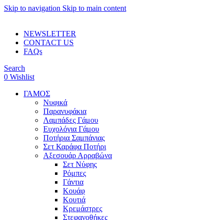
Skip to navigation
Skip to main content
ADD ANYTHING HERE OR JUST REMOVE IT…
NEWSLETTER
CONTACT US
FAQs
Search
0
Wishlist
ΓΑΜΟΣ
Νυφικά
Παρανυφάκια
Λαμπάδες Γάμου
Ευχολόγια Γάμου
Ποτήρια Σαμπάνιας
Σετ Καράφα Ποτήρι
Αξεσουάρ Αρραβώνα
Σετ Νύφης
Ρόμπες
Γάντια
Κουάφ
Κουτιά
Κρεμάστρες
Στεφανοθήκες