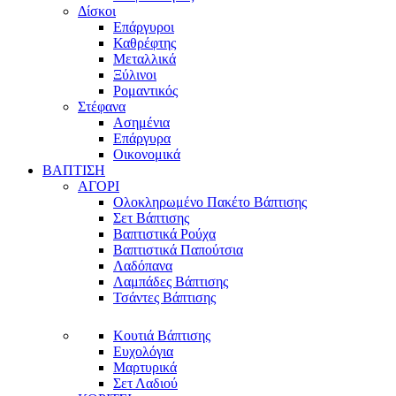
Δίσκοι
Επάργυροι
Καθρέφτης
Μεταλλικά
Ξύλινοι
Ρομαντικός
Στέφανα
Ασημένια
Επάργυρα
Οικονομικά
ΒΑΠΤΙΣΗ
ΑΓΟΡΙ
Ολοκληρωμένο Πακέτο Βάπτισης
Σετ Βάπτισης
Βαπτιστικά Ρούχα
Βαπτιστικά Παπούτσια
Λαδόπανα
Λαμπάδες Βάπτισης
Τσάντες Βάπτισης
Κουτιά Βάπτισης
Ευχολόγια
Μαρτυρικά
Σετ Λαδιού