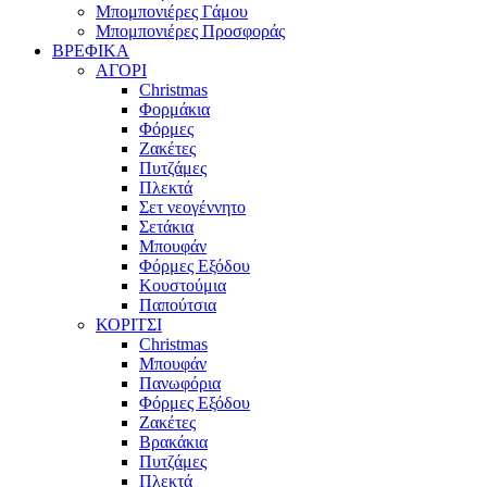
Μπομπονιέρες Γάμου
Μπομπονιέρες Προσφοράς
ΒΡΕΦΙΚΑ
ΑΓΟΡΙ
Christmas
Φορμάκια
Φόρμες
Ζακέτες
Πυτζάμες
Πλεκτά
Σετ νεογέννητο
Σετάκια
Μπουφάν
Φόρμες Εξόδου
Κουστούμια
Παπούτσια
ΚΟΡΙΤΣΙ
Christmas
Μπουφάν
Πανωφόρια
Φόρμες Εξόδου
Ζακέτες
Βρακάκια
Πυτζάμες
Πλεκτά