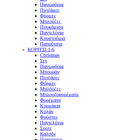
Πανωφόρια
Πυτζάμες
Φόρμες
Μπλούζες
Πουκάμισα
Παντελόνια
Κουστούμια
Παπούτσια
ΚΟΡΙΤΣΙ 1-6
Christmas
Σετ
Πανωφόρια
Μπουφάν
Πυτζάμες
Φόρμες
Μπλόύζες
Μπλουζοφορέματα
Φορέματα
Κορμάκια
Κολάν
Φούστες
Παντελόνια
Σορτς
Καλσόν
Παπούτσια