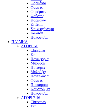
Φορμάκια
Φόρμες
Φορέματα
Φούστες
Κορμάκια
Σετάκια
Σετ νεογέννητο
Καλσόν
Παπούτσια
ΠΑΙΔΙΚΑ
ΑΓΟΡΙ 1-6
Christmas
Σετ
Πανωφόρια
Μπουφάν
Πυτζάμες
Μπλούζες
Παντελόνια
Φόρμες
Πουκάμισα
Κουστούμια
Παπούτσια
ΑΓΟΡΙ 7-16
Christmas
Σετ