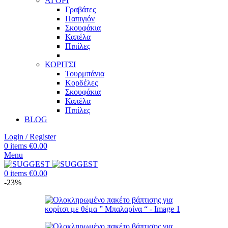
ΑΓΟΡΙ
Γραβάτες
Παπιγιόν
Σκουφάκια
Καπέλα
Πιπίλες
ΚΟΡΙΤΣΙ
Τουρμπάνια
Κορδέλες
Σκουφάκια
Καπέλα
Πιπίλες
BLOG
Login / Register
0
items
€
0.00
Menu
0
items
€
0.00
-23%