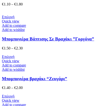
επιλογές
Price
€
1.10
–
€
1.80
μπορούν
range:
να
€1.10
επιλεγούν
Αυτό
through
Επιλογή
στη
το
€1.80
Quick view
σελίδα
προϊόν
Add to compare
του
έχει
Add to wishlist
προϊόντος
πολλαπλές
παραλλαγές.
Μπομπονιέρα Βάπτισης Σε Βραχάκι ”Γοργόνα”
Οι
επιλογές
Price
€
1.50
–
€
2.30
μπορούν
range:
να
Αυτό
€1.50
Επιλογή
επιλεγούν
το
through
Quick view
στη
προϊόν
€2.30
Add to compare
σελίδα
έχει
Add to wishlist
του
πολλαπλές
προϊόντος
παραλλαγές.
Μπομπονιέρα βραχάκι “Ζευγάρι”
Οι
επιλογές
Price
€
1.40
–
€
2.00
μπορούν
range:
να
Αυτό
€1.40
Επιλογή
επιλεγούν
το
through
Quick view
στη
προϊόν
€2.00
Add to compare