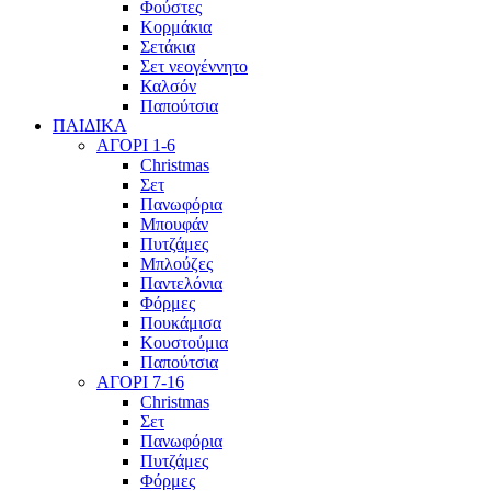
Φούστες
Κορμάκια
Σετάκια
Σετ νεογέννητο
Καλσόν
Παπούτσια
ΠΑΙΔΙΚΑ
ΑΓΟΡΙ 1-6
Christmas
Σετ
Πανωφόρια
Μπουφάν
Πυτζάμες
Μπλούζες
Παντελόνια
Φόρμες
Πουκάμισα
Κουστούμια
Παπούτσια
ΑΓΟΡΙ 7-16
Christmas
Σετ
Πανωφόρια
Πυτζάμες
Φόρμες