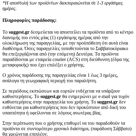
*Η αποστολή των προϊόντων διεκπεραιώνεται σε 1-3 εργάσιμες
ημέρες.
Πληροφορίες παράδοσης:
To
suggest.gr
δεσμεύεται να αποστείλει τα προϊόντα από το κέντρο
διανομής του εντός μίας (1) εργάσιμης ημέρας από την
ολοκλήρωση της παραγγελίας, με την προϋπόθεση ότι αυτά είναι
διαθέσιμα. Όσες παραγγελίες τοποθετούνται το Σαββατοκύριακο
θα επεξεργάζονται από (την επόμενη) Δευτέρα. Τα προϊόντα
παραδίδονται με εταιρεία courier (ACS) στη διεύθυνση (έδρα της
μεταφορικής) που έχει επιλέξει ο χρήστης.
Ο χρόνος παράδοσης της παραγγελίας είναι 1 έως 3 ημέρες,
ανάλογα τη γεωγραφική περιοχή του παραλήπτη.
Σε περιόδους εκπτώσεων και εορτών ενδέχεται να υπάρξουν
καθυστερήσεις. Το
suggest.gr
θα ενημερώνει με e-mail για τυχόν
καθυστερήσεις στην παραγγελία του χρήστη. Το
suggest.gr
δεν
ευθύνεται για καθυστερήσεις που δεν προκύπτουν από δική του
υπαιτιότητα ή οφείλονται σε λόγους ανωτέρας βίας.
Στην περίπτωση που ο χρήστης επιθυμεί να του παραδοθούν τα
προϊόντα σε συντομότερο χρονικό διάστημα, (παράδοση Σάββατο)
θα χρεώνεται επιπλέον.