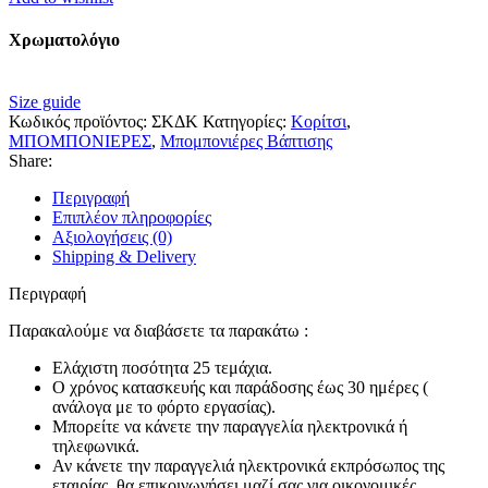
ποσότητα
Χρωματολόγιο
Size guide
Κωδικός προϊόντος:
ΣΚΔΚ
Κατηγορίες:
Κορίτσι
,
ΜΠΟΜΠΟΝΙΕΡΕΣ
,
Μπομπονιέρες Βάπτισης
Share:
Περιγραφή
Επιπλέον πληροφορίες
Αξιολογήσεις (0)
Shipping & Delivery
Περιγραφή
Παρακαλούμε να διαβάσετε τα παρακάτω :
Ελάχιστη ποσότητα 25 τεμάχια.
Ο χρόνος κατασκευής και παράδοσης έως 30 ημέρες (
ανάλογα με το φόρτο εργασίας).
Μπορείτε να κάνετε την παραγγελία ηλεκτρονικά ή
τηλεφωνικά.
Αν κάνετε την παραγγελιά ηλεκτρονικά εκπρόσωπος της
εταιρίας, θα επικοινωνήσει μαζί σας για οικονομικές