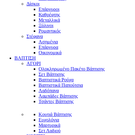
Δίσκοι
Επάργυροι
Καθρέφτης
Μεταλλικά
Ξύλινοι
Ρομαντικός
Στέφανα
Ασημένια
Επάργυρα
Οικονομικά
ΒΑΠΤΙΣΗ
ΑΓΟΡΙ
Ολοκληρωμένο Πακέτο Βάπτισης
Σετ Βάπτισης
Βαπτιστικά Ρούχα
Βαπτιστικά Παπούτσια
Λαδόπανα
Λαμπάδες Βάπτισης
Τσάντες Βάπτισης
Κουτιά Βάπτισης
Ευχολόγια
Μαρτυρικά
Σετ Λαδιού