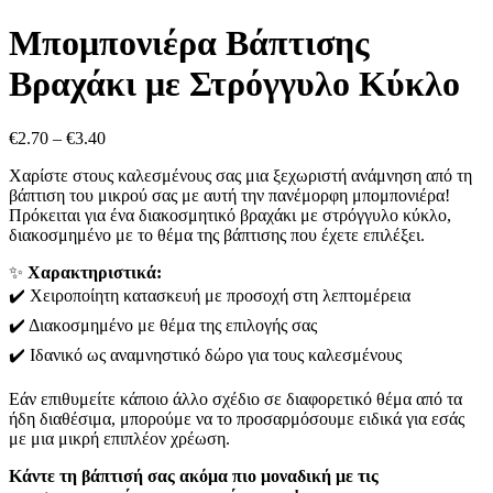
range:
€2.70
Μπομπονιέρα Βάπτισης
through
€3.40
Βραχάκι με Στρόγγυλο Κύκλο
Price
€
2.70
–
€
3.40
range:
Χαρίστε στους καλεσμένους σας μια ξεχωριστή ανάμνηση από τη
€2.70
βάπτιση του μικρού σας με αυτή την πανέμορφη μπομπονιέρα!
through
Πρόκειται για ένα διακοσμητικό βραχάκι με στρόγγυλο κύκλο,
€3.40
διακοσμημένο με το θέμα της βάπτισης που έχετε επιλέξει.
✨
Χαρακτηριστικά:
✔️ Χειροποίητη κατασκευή με προσοχή στη λεπτομέρεια
✔️ Διακοσμημένο με θέμα της επιλογής σας
✔️ Ιδανικό ως αναμνηστικό δώρο για τους καλεσμένους
Εάν επιθυμείτε κάποιο άλλο σχέδιο σε διαφορετικό θέμα από τα
ήδη διαθέσιμα, μπορούμε να το προσαρμόσουμε ειδικά για εσάς
με μια μικρή επιπλέον χρέωση.
Κάντε τη βάπτισή σας ακόμα πιο μοναδική με τις