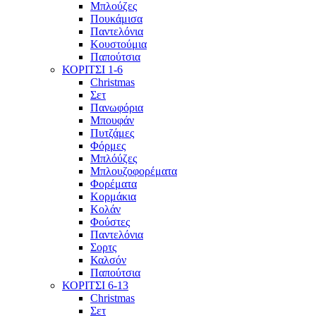
Μπλούζες
Πουκάμισα
Παντελόνια
Κουστούμια
Παπούτσια
ΚΟΡΙΤΣΙ 1-6
Christmas
Σετ
Πανωφόρια
Μπουφάν
Πυτζάμες
Φόρμες
Μπλόύζες
Μπλουζοφορέματα
Φορέματα
Κορμάκια
Κολάν
Φούστες
Παντελόνια
Σορτς
Καλσόν
Παπούτσια
ΚΟΡΙΤΣΙ 6-13
Christmas
Σετ