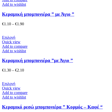
του
έχει
Add to wishlist
προϊόντος
πολλαπλές
παραλλαγές.
Κεραμική μπομπονιέρα ” με Άγιο ”
Οι
επιλογές
Price
€
1.10
–
€
1.90
μπορούν
range:
να
€1.10
επιλεγούν
Αυτό
through
Επιλογή
στη
το
€1.90
Quick view
σελίδα
προϊόν
Add to compare
του
έχει
Add to wishlist
προϊόντος
πολλαπλές
παραλλαγές.
Κεραμική μπομπονιέρα ”με Άγιο ”
Οι
επιλογές
Price
€
1.30
–
€
2.10
μπορούν
range:
να
€1.30
επιλεγούν
Αυτό
through
Επιλογή
στη
το
€2.10
Quick view
σελίδα
προϊόν
Add to compare
του
έχει
Add to wishlist
προϊόντος
πολλαπλές
παραλλαγές.
Κεραμικό ρεσώ μπομπονιέρα ” Κορμός – Καφέ “
Οι