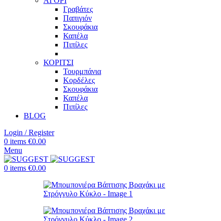
ΑΓΟΡΙ
Γραβάτες
Παπιγιόν
Σκουφάκια
Καπέλα
Πιπίλες
ΚΟΡΙΤΣΙ
Τουρμπάνια
Κορδέλες
Σκουφάκια
Καπέλα
Πιπίλες
BLOG
Login / Register
0
items
€
0.00
Menu
0
items
€
0.00