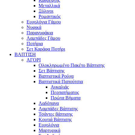
Καθρέφτης
Μεταλλικά
Ξύλινοι
Ρομαντικός
Ευχολόγια Γάμου
Νυφικά
Παρανυφάκια
Λαμπάδες Γάμου
Ποτήρια
Σετ Καράφα Ποτήρι
ΒΑΠΤΙΣΗ
ΑΓΟΡΙ
Ολοκληρωμένο Πακέτο Βάπτισης
Σετ Βάπτισης
Βαπτιστικά Ρούχα
Βαπτιστικά Παπούτσια
Αγκαλιάς
Περπατήματος
Πρώτα Βήματα
Λαδόπανα
Λαμπάδες Βάπτισης
Τσάντες βάπτισης
Κουτιά Βάπτισης
Ευχολόγια
Μαρτυρικά