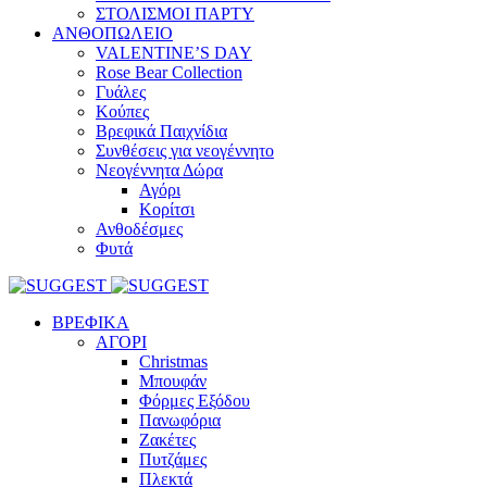
ΣΤΟΛΙΣΜΟΙ ΠΑΡΤΥ
ΑΝΘΟΠΩΛΕΙΟ
VALENTINE’S DAY
Rose Bear Collection
Γυάλες
Κούπες
Βρεφικά Παιχνίδια
Συνθέσεις για νεογέννητο
Νεογέννητα Δώρα
Αγόρι
Κορίτσι
Ανθοδέσμες
Φυτά
ΒΡΕΦΙΚΑ
ΑΓΟΡΙ
Christmas
Μπουφάν
Φόρμες Εξόδου
Πανωφόρια
Ζακέτες
Πυτζάμες
Πλεκτά