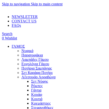
Skip to navigation
Skip to main content
ADD ANYTHING HERE OR JUST REMOVE IT…
NEWSLETTER
CONTACT US
FAQs
Search
0
Wishlist
ΓΑΜΟΣ
Νυφικά
Παρανυφάκια
Λαμπάδες Γάμου
Ευχολόγια Γάμου
Ποτήρια Σαμπάνιας
Σετ Καράφα Ποτήρι
Αξεσουάρ Αρραβώνα
Σετ Νύφης
Ρόμπες
Γάντια
Κουάφ
Κουτιά
Κρεμάστρες
Στεφανοθήκες