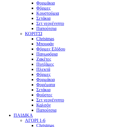
Φορμάκια
Φόρμες
Κουστούμια
Σετάκια
Σετ νεογέννητο
Παπούτσια
ΚΟΡΙΤΣΙ
Christmas
Μπουφάν
Φόρμες Εξόδου
Πανωφόρια
Ζακέτες
Πυτζάμες
Πλεκτά
Φόρμες
Φορμάκια
Φορέματα
Σετάκια
Φούστες
Σετ νεογέννητο
Καλσόν
Παπούτσια
ΠΑΙΔΙΚΑ
ΑΓΟΡΙ 1-6
Christmas