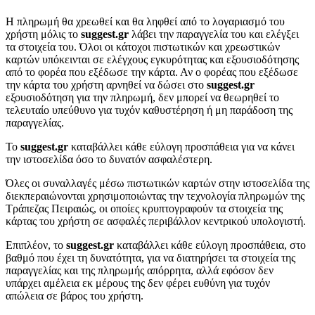
Η πληρωμή θα χρεωθεί και θα ληφθεί από το λογαριασμό του
χρήστη μόλις το
suggest.gr
λάβει την παραγγελία του και ελέγξει
τα στοιχεία του. Όλοι οι κάτοχοι πιστωτικών και χρεωστικών
καρτών υπόκεινται σε ελέγχους εγκυρότητας και εξουσιοδότησης
από το φορέα που εξέδωσε την κάρτα. Αν ο φορέας που εξέδωσε
την κάρτα του χρήστη αρνηθεί να δώσει στο
suggest.gr
εξουσιοδότηση για την πληρωμή, δεν μπορεί να θεωρηθεί το
τελευταίο υπεύθυνο για τυχόν καθυστέρηση ή μη παράδοση της
παραγγελίας.
Το
suggest.gr
καταβάλλει κάθε εύλογη προσπάθεια για να κάνει
την ιστοσελίδα όσο το δυνατόν ασφαλέστερη.
Όλες οι συναλλαγές μέσω πιστωτικών καρτών στην ιστοσελίδα της
διεκπεραιώνονται χρησιμοποιώντας την τεχνολογία πληρωμών της
Τράπεζας Πειραιώς, οι οποίες κρυπτογραφούν τα στοιχεία της
κάρτας του χρήστη σε ασφαλές περιβάλλον κεντρικού υπολογιστή.
Επιπλέον, το
suggest.gr
καταβάλλει κάθε εύλογη προσπάθεια, στο
βαθμό που έχει τη δυνατότητα, για να διατηρήσει τα στοιχεία της
παραγγελίας και της πληρωμής απόρρητα, αλλά εφόσον δεν
υπάρχει αμέλεια εκ μέρους της δεν φέρει ευθύνη για τυχόν
απώλεια σε βάρος του χρήστη.