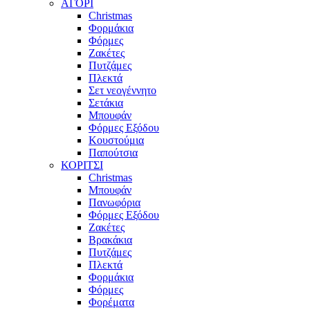
ΑΓΟΡΙ
Christmas
Φορμάκια
Φόρμες
Ζακέτες
Πυτζάμες
Πλεκτά
Σετ νεογέννητο
Σετάκια
Μπουφάν
Φόρμες Εξόδου
Κουστούμια
Παπούτσια
ΚΟΡΙΤΣΙ
Christmas
Μπουφάν
Πανωφόρια
Φόρμες Εξόδου
Ζακέτες
Βρακάκια
Πυτζάμες
Πλεκτά
Φορμάκια
Φόρμες
Φορέματα