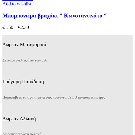
σελίδα
έχει
Add to wishlist
του
πολλαπλές
προϊόντος
παραλλαγές.
Μπομπονιέρα βραχάκι ” Κωνσταντινάτο “
Οι
επιλογές
Price
€
1.50
–
€
2.30
μπορούν
range:
να
€1.50
επιλεγούν
through
Δωρεάν Μεταφορικά
στη
€2.30
σελίδα
του
Σε παραγγελίες άνω των 55€
προϊόντος
Γρήγορη Παράδοση
Παραλάβετε τα αγαπημένα σας προϊόντα σε 1-3 εργάσιμες ημέρες
Δωρεάν Αλλαγή
Δωρεάν η πρώτη αλλαγή