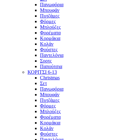
Πανωφόρια
Μπουφάν
Πυτζάμες
Φόρμες
Μπλούζες
Φορέματα
Κορμάκια
Κολάν
Φούστες
Παντελόνια
Σορτς
Παπούτσια
ΚΟΡΙΤΣΙ 6-13
Christmas
Σετ
Πανωφόρια
Μπουφάν
Πυτζάμες
Φόρμες
Μπλούζες
Φορέματα
Κορμάκια
Κολάν
Φούστες
Παντελόνια