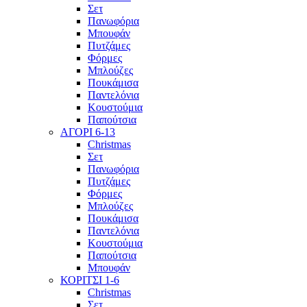
Σετ
Πανωφόρια
Μπουφάν
Πυτζάμες
Φόρμες
Μπλούζες
Πουκάμισα
Παντελόνια
Κουστούμια
Παπούτσια
ΑΓΟΡΙ 6-13
Christmas
Σετ
Πανωφόρια
Πυτζάμες
Φόρμες
Μπλούζες
Πουκάμισα
Παντελόνια
Κουστούμια
Παπούτσια
Μπουφάν
ΚΟΡΙΤΣΙ 1-6
Christmas
Σετ