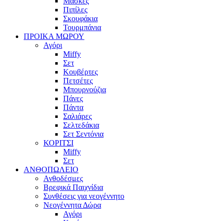
Μάσκες
Πιπίλες
Σκουφάκια
Τουρμπάνια
ΠΡΟΙΚΑ ΜΩΡΟΥ
Αγόρι
Miffy
Σετ
Κουβέρτες
Πετσέτες
Μπουρνούζια
Πάνες
Πάντα
Σαλιάρες
Σελτεδάκια
Σετ Σεντόνια
ΚΟΡΙΤΣΙ
Miffy
Σετ
ΑΝΘΟΠΩΛΕΙΟ
Ανθοδέσμες
Βρεφικά Παιχνίδια
Συνθέσεις για νεογέννητο
Νεογέννητα Δώρα
Αγόρι