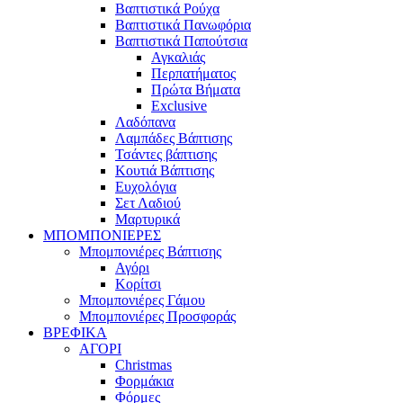
Βαπτιστικά Ρούχα
Βαπτιστικά Πανωφόρια
Βαπτιστικά Παπούτσια
Αγκαλιάς
Περπατήματος
Πρώτα Βήματα
Exclusive
Λαδόπανα
Λαμπάδες Βάπτισης
Τσάντες βάπτισης
Κουτιά Βάπτισης
Ευχολόγια
Σετ Λαδιού
Μαρτυρικά
ΜΠΟΜΠΟΝΙΕΡΕΣ
Μπομπονιέρες Βάπτισης
Αγόρι
Κορίτσι
Μπομπονιέρες Γάμου
Μπομπονιέρες Προσφοράς
ΒΡΕΦΙΚΑ
ΑΓΟΡΙ
Christmas
Φορμάκια
Φόρμες