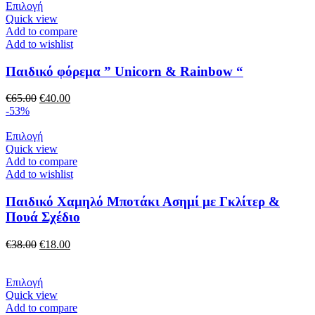
επιλεγούν
Αυτό
Επιλογή
στη
το
Quick view
σελίδα
προϊόν
Add to compare
του
έχει
Add to wishlist
προϊόντος
πολλαπλές
παραλλαγές.
Παιδικό φόρεμα ” Unicorn & Rainbow “
Οι
επιλογές
Original
Η
€
65.00
€
40.00
μπορούν
price
τρέχουσα
-53%
να
was:
τιμή
επιλεγούν
€65.00.
Αυτό
είναι:
Επιλογή
στη
το
€40.00.
Quick view
σελίδα
προϊόν
Add to compare
του
έχει
Add to wishlist
προϊόντος
πολλαπλές
παραλλαγές.
Παιδικό Χαμηλό Μποτάκι Ασημί με Γκλίτερ &
Οι
Πουά Σχέδιο
επιλογές
μπορούν
Original
Η
€
38.00
€
18.00
να
price
τρέχουσα
επιλεγούν
was:
τιμή
στη
€38.00.
Αυτό
είναι:
Επιλογή
σελίδα
το
€18.00.
Quick view
του
προϊόν
Add to compare
προϊόντος