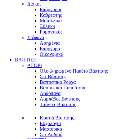
Δίσκοι
Επάργυροι
Καθρέφτης
Μεταλλικά
Ξύλινοι
Ρομαντικός
Στέφανα
Ασημένια
Επάργυρα
Οικονομικά
ΒΑΠΤΙΣΗ
ΑΓΟΡΙ
Ολοκληρωμένο Πακέτο Βάπτισης
Σετ Βάπτισης
Βαπτιστικά Ρούχα
Βαπτιστικά Παπούτσια
Λαδόπανα
Λαμπάδες Βάπτισης
Τσάντες Βάπτισης
Κουτιά Βάπτισης
Ευχολόγια
Μαρτυρικά
Σετ Λαδιού