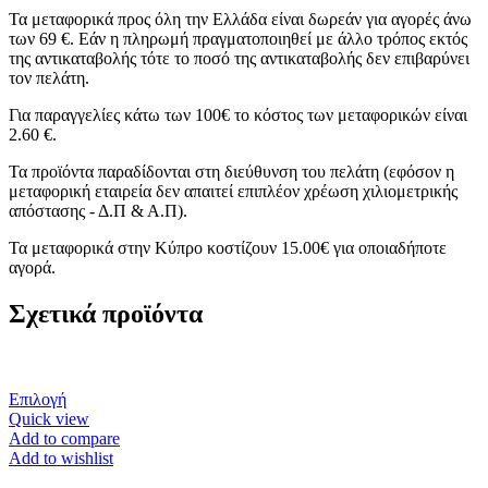
Τα μεταφορικά προς όλη την Ελλάδα είναι δωρεάν για αγορές άνω
των 69 €. Εάν η πληρωμή πραγματοποιηθεί με άλλο τρόπος εκτός
της αντικαταβολής τότε το ποσό της αντικαταβολής δεν επιβαρύνει
τον πελάτη.
Για παραγγελίες κάτω των 100€ το κόστος των μεταφορικών είναι
2.60 €.
Τα προϊόντα παραδίδονται στη διεύθυνση του πελάτη (εφόσον η
μεταφορική εταιρεία δεν απαιτεί επιπλέον χρέωση χιλιομετρικής
απόστασης - Δ.Π & Α.Π).
Τα μεταφορικά στην Κύπρο κοστίζουν 15.00€ για οποιαδήποτε
αγορά.
Σχετικά προϊόντα
Αυτό
Επιλογή
το
Quick view
προϊόν
Add to compare
έχει
Add to wishlist
πολλαπλές