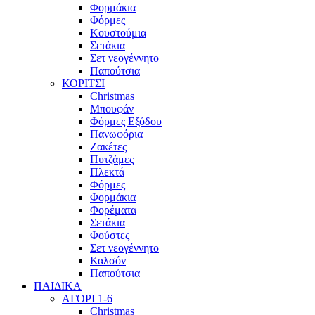
Φορμάκια
Φόρμες
Κουστούμια
Σετάκια
Σετ νεογέννητο
Παπούτσια
ΚΟΡΙΤΣΙ
Christmas
Μπουφάν
Φόρμες Εξόδου
Πανωφόρια
Ζακέτες
Πυτζάμες
Πλεκτά
Φόρμες
Φορμάκια
Φορέματα
Σετάκια
Φούστες
Σετ νεογέννητο
Καλσόν
Παπούτσια
ΠΑΙΔΙΚΑ
ΑΓΟΡΙ 1-6
Christmas