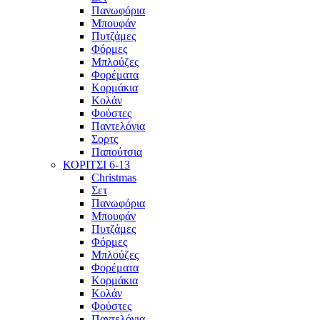
Πανωφόρια
Μπουφάν
Πυτζάμες
Φόρμες
Μπλούζες
Φορέματα
Κορμάκια
Κολάν
Φούστες
Παντελόνια
Σορτς
Παπούτσια
ΚΟΡΙΤΣΙ 6-13
Christmas
Σετ
Πανωφόρια
Μπουφάν
Πυτζάμες
Φόρμες
Μπλούζες
Φορέματα
Κορμάκια
Κολάν
Φούστες
Παντελόνια