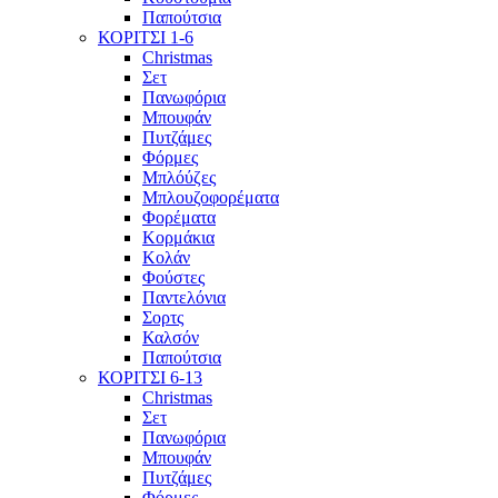
Παπούτσια
ΚΟΡΙΤΣΙ 1-6
Christmas
Σετ
Πανωφόρια
Μπουφάν
Πυτζάμες
Φόρμες
Μπλόύζες
Μπλουζοφορέματα
Φορέματα
Κορμάκια
Κολάν
Φούστες
Παντελόνια
Σορτς
Καλσόν
Παπούτσια
ΚΟΡΙΤΣΙ 6-13
Christmas
Σετ
Πανωφόρια
Μπουφάν
Πυτζάμες
Φόρμες