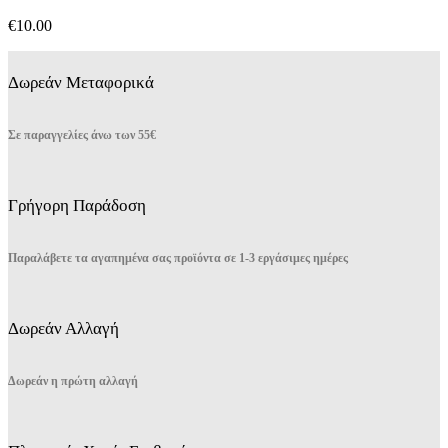
Οι
επιλογές
€
10.00
μπορούν
να
επιλεγούν
Δωρεάν Μεταφορικά
στη
σελίδα
του
Σε παραγγελίες άνω των 55€
προϊόντος
Γρήγορη Παράδοση
Παραλάβετε τα αγαπημένα σας προϊόντα σε 1-3 εργάσιμες ημέρες
Δωρεάν Αλλαγή
Δωρεάν η πρώτη αλλαγή