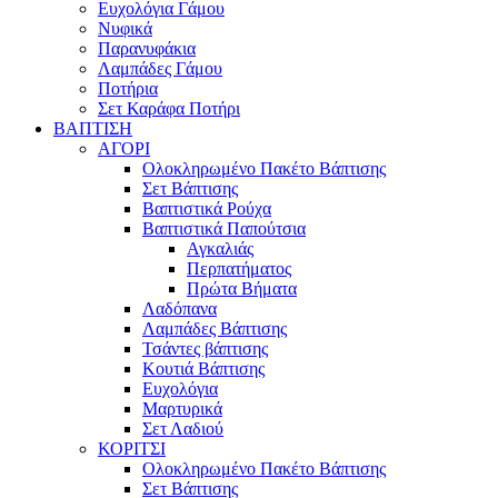
Ευχολόγια Γάμου
Νυφικά
Παρανυφάκια
Λαμπάδες Γάμου
Ποτήρια
Σετ Καράφα Ποτήρι
ΒΑΠΤΙΣΗ
ΑΓΟΡΙ
Ολοκληρωμένο Πακέτο Βάπτισης
Σετ Βάπτισης
Βαπτιστικά Ρούχα
Βαπτιστικά Παπούτσια
Αγκαλιάς
Περπατήματος
Πρώτα Βήματα
Λαδόπανα
Λαμπάδες Βάπτισης
Τσάντες βάπτισης
Κουτιά Βάπτισης
Ευχολόγια
Μαρτυρικά
Σετ Λαδιού
ΚΟΡΙΤΣΙ
Ολοκληρωμένο Πακέτο Βάπτισης
Σετ Βάπτισης