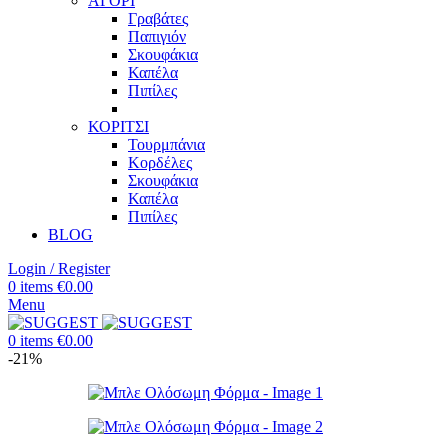
ΑΓΟΡΙ
Γραβάτες
Παπιγιόν
Σκουφάκια
Καπέλα
Πιπίλες
ΚΟΡΙΤΣΙ
Τουρμπάνια
Κορδέλες
Σκουφάκια
Καπέλα
Πιπίλες
BLOG
Login / Register
0
items
€
0.00
Menu
0
items
€
0.00
-21%