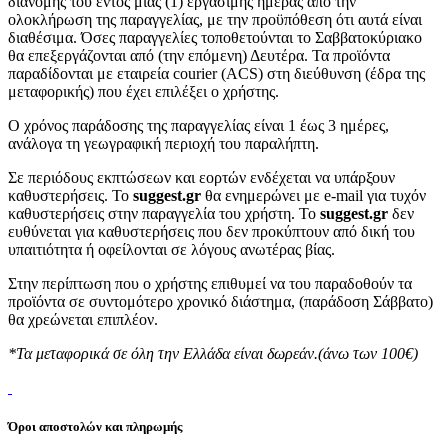
διανομής του εντός μίας (1) εργάσιμης ημέρας από την
ολοκλήρωση της παραγγελίας, με την προϋπόθεση ότι αυτά είναι
διαθέσιμα. Όσες παραγγελίες τοποθετούνται το Σαββατοκύριακο
θα επεξεργάζονται από (την επόμενη) Δευτέρα. Τα προϊόντα
παραδίδονται με εταιρεία courier (ACS) στη διεύθυνση (έδρα της
μεταφορικής) που έχει επιλέξει ο χρήστης.
Ο χρόνος παράδοσης της παραγγελίας είναι 1 έως 3 ημέρες,
ανάλογα τη γεωγραφική περιοχή του παραλήπτη.
Σε περιόδους εκπτώσεων και εορτών ενδέχεται να υπάρξουν
καθυστερήσεις. Το
suggest.gr
θα ενημερώνει με e-mail για τυχόν
καθυστερήσεις στην παραγγελία του χρήστη. Το
suggest.gr
δεν
ευθύνεται για καθυστερήσεις που δεν προκύπτουν από δική του
υπαιτιότητα ή οφείλονται σε λόγους ανωτέρας βίας.
Στην περίπτωση που ο χρήστης επιθυμεί να του παραδοθούν τα
προϊόντα σε συντομότερο χρονικό διάστημα, (παράδοση Σάββατο)
θα χρεώνεται επιπλέον.
*Τα μεταφορικά σε όλη την Ελλάδα είναι δωρεάν.(άνω των 100€)
Όροι αποστολών και πληρωμής