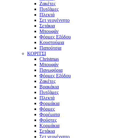
Ζακέτες
Πυτζάμες
Πλεκτά
Σετ νεογέννητο
Σετάκια
Μπουφάν
Φόρμες Εξόδου
Κουστούμια
Παπούτσια
ΚΟΡΙΤΣΙ
Christmas
Μπουφάν
Πανωφόρια
Φόρμες Εξόδου
Ζακέτες
Βρακάκια
Πυτζάμες
Πλεκτά
Φορμάκια
Φόρμες
Φορέματα
Φούστες
Κορμάκια
Σετάκια
Σετ νεογέννητο