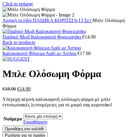
Click to enlarge
Αρχική σελίδα
ΠΑΙΔΙΚΑ
ΚΟΡΙΤΣΙ 6-13
Σετ
Μπλε Ολόσωμη
Φόρμα
Παιδικό Μωβ Καλοκαιρινό Φορεματάκι
€
14.90
Back to products
Καλοκαιρινό Φόρεμα Λαδί με Άσπρο
€
17.90
Μπλε Ολόσωμη Φόρμα
Original
Η
€
18.90
€
14.90
price
τρέχουσα
Υπέροχη αέρινη καλοκαιρινή ολόσωμη φόρμα με μπλε
was:
τιμή
εντυπωσιακές λεπτομέρειες για το μικρό σας κοριτσάκι!
€18.90.
είναι:
€14.90.
Νούμερο
Εκκαθάριση
Μπλε
Προσθήκη στο καλάθι
Ολόσωμη