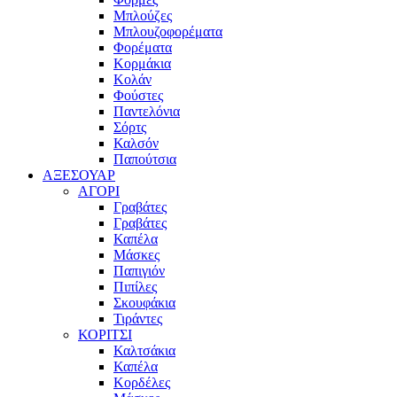
Μπλούζες
Μπλουζοφορέματα
Φορέματα
Κορμάκια
Κολάν
Φούστες
Παντελόνια
Σόρτς
Καλσόν
Παπούτσια
ΑΞΕΣΟΥΑΡ
ΑΓΟΡΙ
Γραβάτες
Γραβάτες
Καπέλα
Μάσκες
Παπιγιόν
Πιπίλες
Σκουφάκια
Τιράντες
ΚΟΡΙΤΣΙ
Καλτσάκια
Καπέλα
Κορδέλες