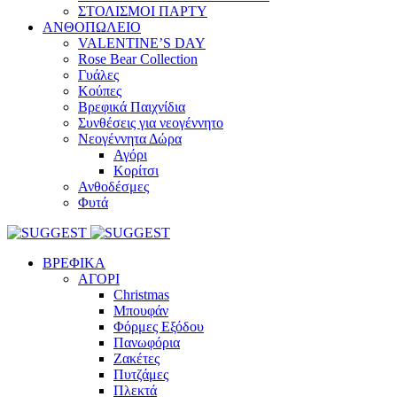
ΣΤΟΛΙΣΜΟΙ ΠΑΡΤΥ
ΑΝΘΟΠΩΛΕΙΟ
VALENTINE’S DAY
Rose Bear Collection
Γυάλες
Κούπες
Βρεφικά Παιχνίδια
Συνθέσεις για νεογέννητο
Νεογέννητα Δώρα
Αγόρι
Κορίτσι
Ανθοδέσμες
Φυτά
ΒΡΕΦΙΚΑ
ΑΓΟΡΙ
Christmas
Μπουφάν
Φόρμες Εξόδου
Πανωφόρια
Ζακέτες
Πυτζάμες
Πλεκτά