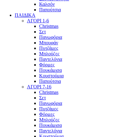
Καλσόν
Παπούτσια
ΠΑΙΔΙΚΑ
ΑΓΟΡΙ 1-6
Christmas
Σετ
Πανωφόρια
Μπουφάν
Πυτζάμες
Μπλούζες
Παντελόνια
Φόρμες
Πουκάμισα
Κουστούμια
Παπούτσια
ΑΓΟΡΙ 7-16
Christmas
Σετ
Πανωφόρια
Πυτζάμες
Φόρμες
Μπλούζες
Πουκάμισα
Παντελόνια
Κουστούμια