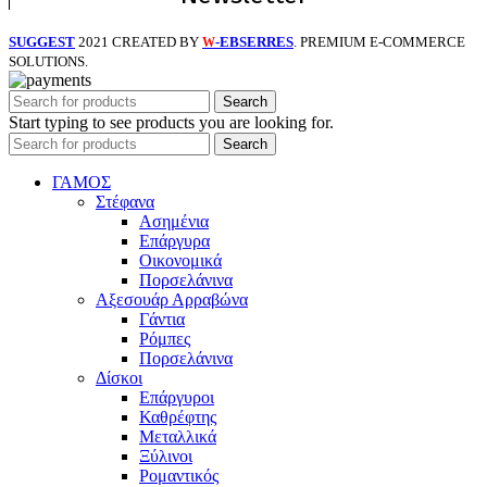
SUGGEST
2021 CREATED BY
-EBSERRES
. PREMIUM E-COMMERCE
W
SOLUTIONS.
Search
Start typing to see products you are looking for.
Search
ΓΑΜΟΣ
Στέφανα
Ασημένια
Επάργυρα
Οικονομικά
Πορσελάνινα
Αξεσουάρ Αρραβώνα
Γάντια
Ρόμπες
Πορσελάνινα
Δίσκοι
Επάργυροι
Καθρέφτης
Μεταλλικά
Ξύλινοι
Ρομαντικός