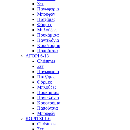
Σετ
Πανωφόρια
Μπουφάν
Πυτζάμες
Φόρμες
Μπλούζες
Πουκάμισα
Παντελόνια
Κουστούμια
Παπούτσια
ΑΓΟΡΙ 6-13
Christmas
Σετ
Πανωφόρια
Πυτζάμες
Φόρμες
Μπλούζες
Πουκάμισα
Παντελόνια
Κουστούμια
Παπούτσια
Μπουφάν
ΚΟΡΙΤΣΙ 1-6
Christmas
Σετ