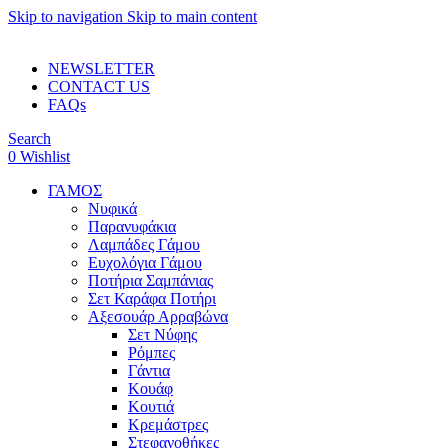
Skip to navigation
Skip to main content
ADD ANYTHING HERE OR JUST REMOVE IT…
NEWSLETTER
CONTACT US
FAQs
Search
0
Wishlist
ΓΑΜΟΣ
Νυφικά
Παρανυφάκια
Λαμπάδες Γάμου
Ευχολόγια Γάμου
Ποτήρια Σαμπάνιας
Σετ Καράφα Ποτήρι
Αξεσουάρ Αρραβώνα
Σετ Νύφης
Ρόμπες
Γάντια
Κουάφ
Κουτιά
Κρεμάστρες
Στεφανοθήκες