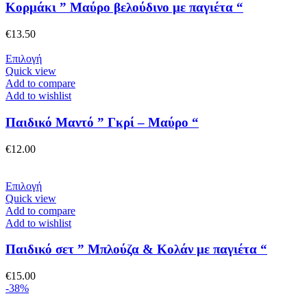
παραλλαγές.
Κορμάκι ” Μαύρο βελούδινο με παγιέτα “
Οι
επιλογές
€
13.50
μπορούν
να
Αυτό
Επιλογή
επιλεγούν
το
Quick view
στη
προϊόν
Add to compare
σελίδα
έχει
Add to wishlist
του
πολλαπλές
προϊόντος
παραλλαγές.
Παιδικό Μαντό ” Γκρί – Μαύρο “
Οι
επιλογές
€
12.00
μπορούν
να
επιλεγούν
Αυτό
Επιλογή
στη
το
Quick view
σελίδα
προϊόν
Add to compare
του
έχει
Add to wishlist
προϊόντος
πολλαπλές
παραλλαγές.
Παιδικό σετ ” Μπλούζα & Κολάν με παγιέτα “
Οι
επιλογές
€
15.00
μπορούν
-38%
να