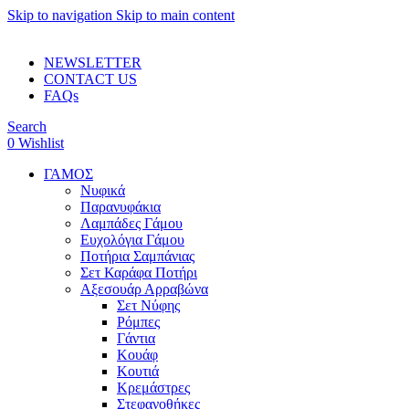
Skip to navigation
Skip to main content
ADD ANYTHING HERE OR JUST REMOVE IT…
NEWSLETTER
CONTACT US
FAQs
Search
0
Wishlist
ΓΑΜΟΣ
Νυφικά
Παρανυφάκια
Λαμπάδες Γάμου
Ευχολόγια Γάμου
Ποτήρια Σαμπάνιας
Σετ Καράφα Ποτήρι
Αξεσουάρ Αρραβώνα
Σετ Νύφης
Ρόμπες
Γάντια
Κουάφ
Κουτιά
Κρεμάστρες
Στεφανοθήκες