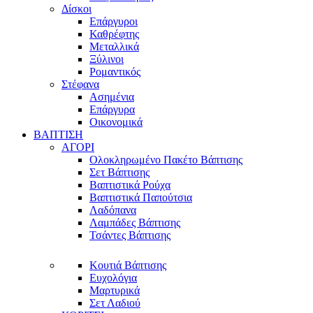
Δίσκοι
Επάργυροι
Καθρέφτης
Μεταλλικά
Ξύλινοι
Ρομαντικός
Στέφανα
Ασημένια
Επάργυρα
Οικονομικά
ΒΑΠΤΙΣΗ
ΑΓΟΡΙ
Ολοκληρωμένο Πακέτο Βάπτισης
Σετ Βάπτισης
Βαπτιστικά Ρούχα
Βαπτιστικά Παπούτσια
Λαδόπανα
Λαμπάδες Βάπτισης
Τσάντες Βάπτισης
Κουτιά Βάπτισης
Ευχολόγια
Μαρτυρικά
Σετ Λαδιού