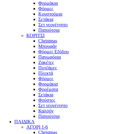
Φορμάκια
Φόρμες
Κουστούμια
Σετάκια
Σετ νεογέννητο
Παπούτσια
ΚΟΡΙΤΣΙ
Christmas
Μπουφάν
Φόρμες Εξόδου
Πανωφόρια
Ζακέτες
Πυτζάμες
Πλεκτά
Φόρμες
Φορμάκια
Φορέματα
Σετάκια
Φούστες
Σετ νεογέννητο
Καλσόν
Παπούτσια
ΠΑΙΔΙΚΑ
ΑΓΟΡΙ 1-6
Christmas