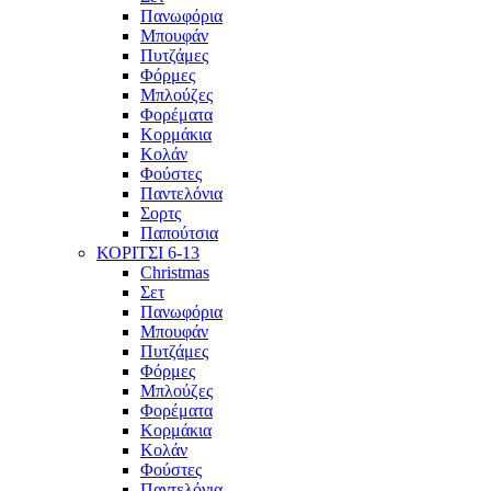
Πανωφόρια
Μπουφάν
Πυτζάμες
Φόρμες
Μπλούζες
Φορέματα
Κορμάκια
Κολάν
Φούστες
Παντελόνια
Σορτς
Παπούτσια
ΚΟΡΙΤΣΙ 6-13
Christmas
Σετ
Πανωφόρια
Μπουφάν
Πυτζάμες
Φόρμες
Μπλούζες
Φορέματα
Κορμάκια
Κολάν
Φούστες
Παντελόνια