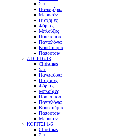
Σετ
Πανωφόρια
Μπουφάν
Πυτζάμες
Φόρμες
Μπλούζες
Πουκάμισα
Παντελόνια
Κουστούμια
Παπούτσια
ΑΓΟΡΙ 6-13
Christmas
Σετ
Πανωφόρια
Πυτζάμες
Φόρμες
Μπλούζες
Πουκάμισα
Παντελόνια
Κουστούμια
Παπούτσια
Μπουφάν
ΚΟΡΙΤΣΙ 1-6
Christmas
Σετ