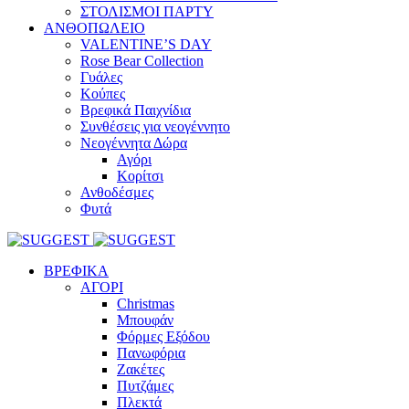
ΣΤΟΛΙΣΜΟΙ ΠΑΡΤΥ
ΑΝΘΟΠΩΛΕΙΟ
VALENTINE’S DAY
Rose Bear Collection
Γυάλες
Κούπες
Βρεφικά Παιχνίδια
Συνθέσεις για νεογέννητο
Νεογέννητα Δώρα
Αγόρι
Κορίτσι
Ανθοδέσμες
Φυτά
ΒΡΕΦΙΚΑ
ΑΓΟΡΙ
Christmas
Μπουφάν
Φόρμες Εξόδου
Πανωφόρια
Ζακέτες
Πυτζάμες
Πλεκτά