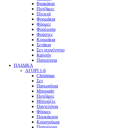
Βρακάκια
Πυτζάμες
Πλεκτά
Φορμάκια
Φόρμες
Φορέματα
Φούστες
Κορμάκια
Σετάκια
Σετ νεογέννητο
Καλσόν
Παπούτσια
ΠΑΙΔΙΚΑ
ΑΓΟΡΙ 1-6
Christmas
Σετ
Πανωφόρια
Μπουφάν
Πυτζάμες
Μπλούζες
Παντελόνια
Φόρμες
Πουκάμισα
Κουστούμια
Παπούτσια