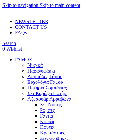
Skip to navigation
Skip to main content
ADD ANYTHING HERE OR JUST REMOVE IT…
NEWSLETTER
CONTACT US
FAQs
Search
0
Wishlist
ΓΑΜΟΣ
Νυφικά
Παρανυφάκια
Λαμπάδες Γάμου
Ευχολόγια Γάμου
Ποτήρια Σαμπάνιας
Σετ Καράφα Ποτήρι
Αξεσουάρ Αρραβώνα
Σετ Νύφης
Ρόμπες
Γάντια
Κουάφ
Κουτιά
Κρεμάστρες
Στεφανοθήκες