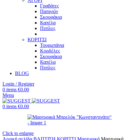
ΑΓΟΡΙ
Γραβάτες
Παπιγιόν
Σκουφάκια
Καπέλα
Πιπίλες
ΚΟΡΙΤΣΙ
Τουρμπάνια
Κορδέλες
Σκουφάκια
Καπέλα
Πιπίλες
BLOG
Login / Register
0
items
€
0.00
Menu
0
items
€
0.00
Click to enlarge
Αρχική σελίδα
ΒΑΠΤΙΣΗ
ΚΟΡΙΤΣΙ
Μαρτυρικά
Μαρτυρικά