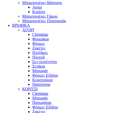
Μπομπονιέρες Βάπτισης
Αγόρι
Κορίτσι
Μπομπονιέρες Γάμου
Μπομπονιέρες Προσφοράς
ΒΡΕΦΙΚΑ
ΑΓΟΡΙ
Christmas
Φορμάκια
Φόρμες
Ζακέτες
Πυτζάμες
Πλεκτά
Σετ νεογέννητο
Σετάκια
Μπουφάν
Φόρμες Εξόδου
Κουστούμια
Παπούτσια
ΚΟΡΙΤΣΙ
Christmas
Μπουφάν
Πανωφόρια
Φόρμες Εξόδου
Ζακέτες