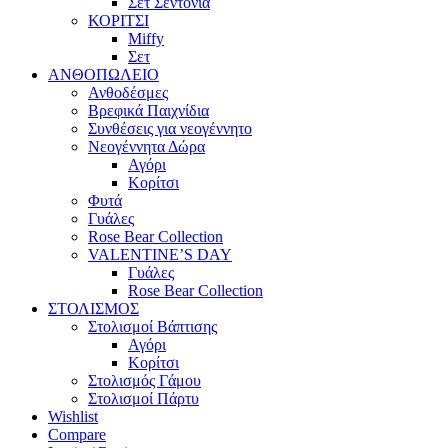
Σετ Σεντόνια
ΚΟΡΙΤΣΙ
Miffy
Σετ
ΑΝΘΟΠΩΛΕΙΟ
Ανθοδέσμες
Βρεφικά Παιχνίδια
Συνθέσεις για νεογέννητο
Νεογέννητα Δώρα
Αγόρι
Κορίτσι
Φυτά
Γυάλες
Rose Bear Collection
VALENTINE’S DAY
Γυάλες
Rose Bear Collection
ΣΤΟΛΙΣΜΟΣ
Στολισμοί Βάπτισης
Αγόρι
Κορίτσι
Στολισμός Γάμου
Στολισμοί Πάρτυ
Wishlist
Compare