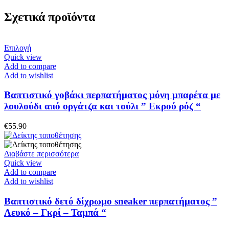
Σχετικά προϊόντα
Αυτό
Επιλογή
το
Quick view
προϊόν
Add to compare
έχει
Add to wishlist
πολλαπλές
παραλλαγές.
Βαπτιστικό γοβάκι περπατήματος μόνη μπαρέτα με
Οι
λουλούδι από οργάτζα και τούλι ” Εκρού ρόζ “
επιλογές
μπορούν
€
55.90
να
επιλεγούν
στη
Διαβάστε περισσότερα
σελίδα
Quick view
του
Add to compare
προϊόντος
Add to wishlist
Βαπτιστικό δετό δίχρωμο sneaker περπατήματος ”
Λευκό – Γκρί – Ταμπά “