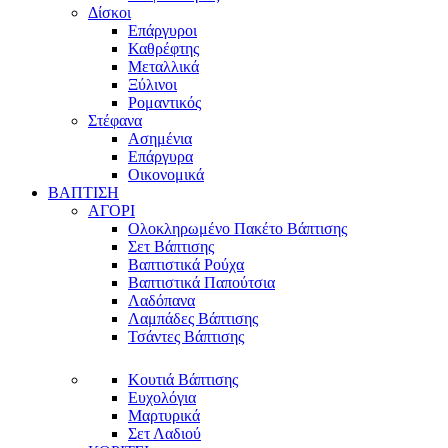
Δίσκοι
Επάργυροι
Καθρέφτης
Μεταλλικά
Ξύλινοι
Ρομαντικός
Στέφανα
Ασημένια
Επάργυρα
Οικονομικά
ΒΑΠΤΙΣΗ
ΑΓΟΡΙ
Ολοκληρωμένο Πακέτο Βάπτισης
Σετ Βάπτισης
Βαπτιστικά Ρούχα
Βαπτιστικά Παπούτσια
Λαδόπανα
Λαμπάδες Βάπτισης
Τσάντες Βάπτισης
Κουτιά Βάπτισης
Ευχολόγια
Μαρτυρικά
Σετ Λαδιού