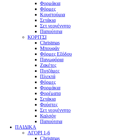
Φορμάκια
Φόρμες
Κουστούμια
Σετάκια
Σετ νεογέννητο
Παπούτσια
ΚΟΡΙΤΣΙ
Christmas
Μπουφάν
Φόρμες Εξόδου
Πανωφόρια
Ζακέτες
Πυτζάμες
Πλεκτά
Φόρμες
Φορμάκια
Φορέματα
Σετάκια
Φούστες
Σετ νεογέννητο
Καλσόν
Παπούτσια
ΠΑΙΔΙΚΑ
ΑΓΟΡΙ 1-6
Christmas