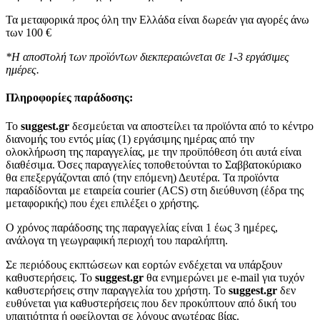
Τα μεταφορικά προς όλη την Ελλάδα είναι δωρεάν για αγορές άνω
των 100 €
*Η αποστολή των προϊόντων διεκπεραιώνεται σε 1-3 εργάσιμες
ημέρες.
Πληροφορίες παράδοσης:
To
suggest.gr
δεσμεύεται να αποστείλει τα προϊόντα από το κέντρο
διανομής του εντός μίας (1) εργάσιμης ημέρας από την
ολοκλήρωση της παραγγελίας, με την προϋπόθεση ότι αυτά είναι
διαθέσιμα. Όσες παραγγελίες τοποθετούνται το Σαββατοκύριακο
θα επεξεργάζονται από (την επόμενη) Δευτέρα. Τα προϊόντα
παραδίδονται με εταιρεία courier (ACS) στη διεύθυνση (έδρα της
μεταφορικής) που έχει επιλέξει ο χρήστης.
Ο χρόνος παράδοσης της παραγγελίας είναι 1 έως 3 ημέρες,
ανάλογα τη γεωγραφική περιοχή του παραλήπτη.
Σε περιόδους εκπτώσεων και εορτών ενδέχεται να υπάρξουν
καθυστερήσεις. Το
suggest.gr
θα ενημερώνει με e-mail για τυχόν
καθυστερήσεις στην παραγγελία του χρήστη. Το
suggest.gr
δεν
ευθύνεται για καθυστερήσεις που δεν προκύπτουν από δική του
υπαιτιότητα ή οφείλονται σε λόγους ανωτέρας βίας.