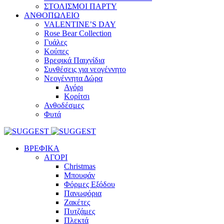
ΣΤΟΛΙΣΜΟΙ ΠΑΡΤΥ
ΑΝΘΟΠΩΛΕΙΟ
VALENTINE’S DAY
Rose Bear Collection
Γυάλες
Κούπες
Βρεφικά Παιχνίδια
Συνθέσεις για νεογέννητο
Νεογέννητα Δώρα
Αγόρι
Κορίτσι
Ανθοδέσμες
Φυτά
ΒΡΕΦΙΚΑ
ΑΓΟΡΙ
Christmas
Μπουφάν
Φόρμες Εξόδου
Πανωφόρια
Ζακέτες
Πυτζάμες
Πλεκτά