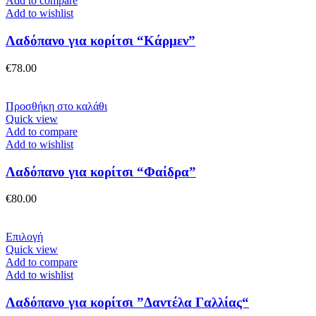
Add to compare
Add to wishlist
Λαδόπανο για κορίτσι “Κάρμεν”
€
78.00
Προσθήκη στο καλάθι
Quick view
Add to compare
Add to wishlist
Λαδόπανο για κορίτσι “Φαίδρα”
€
80.00
Αυτό
Επιλογή
το
Quick view
προϊόν
Add to compare
έχει
Add to wishlist
πολλαπλές
παραλλαγές.
Λαδόπανο για κορίτσι ”Δαντέλα Γαλλίας“
Οι