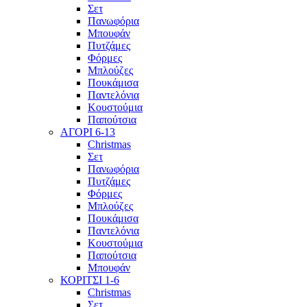
Σετ
Πανωφόρια
Μπουφάν
Πυτζάμες
Φόρμες
Μπλούζες
Πουκάμισα
Παντελόνια
Κουστούμια
Παπούτσια
ΑΓΟΡΙ 6-13
Christmas
Σετ
Πανωφόρια
Πυτζάμες
Φόρμες
Μπλούζες
Πουκάμισα
Παντελόνια
Κουστούμια
Παπούτσια
Μπουφάν
ΚΟΡΙΤΣΙ 1-6
Christmas
Σετ