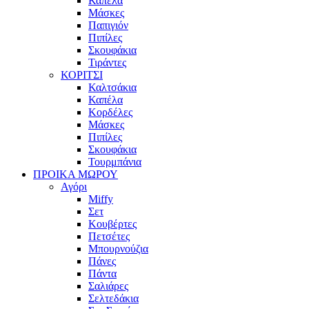
Καπέλα
Μάσκες
Παπιγιόν
Πιπίλες
Σκουφάκια
Τιράντες
ΚΟΡΙΤΣΙ
Καλτσάκια
Καπέλα
Κορδέλες
Μάσκες
Πιπίλες
Σκουφάκια
Τουρμπάνια
ΠΡΟΙΚΑ ΜΩΡΟΥ
Αγόρι
Miffy
Σετ
Κουβέρτες
Πετσέτες
Μπουρνούζια
Πάνες
Πάντα
Σαλιάρες
Σελτεδάκια