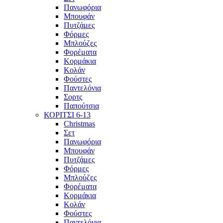
Πανωφόρια
Μπουφάν
Πυτζάμες
Φόρμες
Μπλούζες
Φορέματα
Κορμάκια
Κολάν
Φούστες
Παντελόνια
Σορτς
Παπούτσια
ΚΟΡΙΤΣΙ 6-13
Christmas
Σετ
Πανωφόρια
Μπουφάν
Πυτζάμες
Φόρμες
Μπλούζες
Φορέματα
Κορμάκια
Κολάν
Φούστες
Παντελόνια