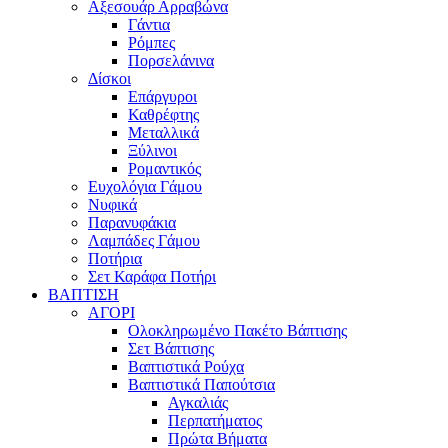
Αξεσουάρ Αρραβώνα
Γάντια
Ρόμπες
Πορσελάνινα
Δίσκοι
Επάργυροι
Καθρέφτης
Μεταλλικά
Ξύλινοι
Ρομαντικός
Ευχολόγια Γάμου
Νυφικά
Παρανυφάκια
Λαμπάδες Γάμου
Ποτήρια
Σετ Καράφα Ποτήρι
ΒΑΠΤΙΣΗ
ΑΓΟΡΙ
Ολοκληρωμένο Πακέτο Βάπτισης
Σετ Βάπτισης
Βαπτιστικά Ρούχα
Βαπτιστικά Παπούτσια
Αγκαλιάς
Περπατήματος
Πρώτα Βήματα