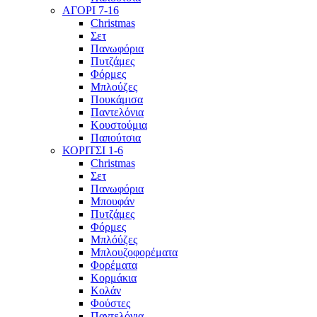
ΑΓΟΡΙ 7-16
Christmas
Σετ
Πανωφόρια
Πυτζάμες
Φόρμες
Μπλούζες
Πουκάμισα
Παντελόνια
Κουστούμια
Παπούτσια
ΚΟΡΙΤΣΙ 1-6
Christmas
Σετ
Πανωφόρια
Μπουφάν
Πυτζάμες
Φόρμες
Μπλόύζες
Μπλουζοφορέματα
Φορέματα
Κορμάκια
Κολάν
Φούστες
Παντελόνια