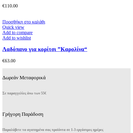
επιλογές
€
110.00
μπορούν
να
επιλεγούν
Προσθήκη στο καλάθι
στη
Quick view
σελίδα
Add to compare
του
Add to wishlist
προϊόντος
Λαδόπανο για κορίτσι ”Καρολίνα“
€
63.00
Δωρεάν Μεταφορικά
Σε παραγγελίες άνω των 55€
Γρήγορη Παράδοση
Παραλάβετε τα αγαπημένα σας προϊόντα σε 1-3 εργάσιμες ημέρες