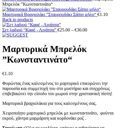
Μπρελόκ ”Κωνσταντινάτο“
Μαρτυρικά Βραχιολάκι ”Σταυρουδάκι Σάπιο μήλο“
€
1.10
Back to products
Price
Σετ λαδιού “Καφέ - Λινάτσα”
€
25.00
–
€
30.00
range:
€25.00
through
Μαρτυρικά Μπρελόκ
€30.00
”Κωνσταντινάτο“
€
1.10
Φορώντας ένας καλεσμένος το μαρτυρικό επικυρώνει την
παρουσία και συμμετοχή του στο μυστήριο και συγχρόνως
επιβεβαιώνει την είσοδο του μωρού στην χριστιανική πίστη!
Μαρτυρικά βραχιολάκια για τους καλεσμένους σας.
Χειροποίητο μαρτυρικό μπρελόκ με κωνσταντινάτο, φούντα
εκρού, χάντρα μαρμάρινη και κορδονάκι ροζ .
Σημείωση :
‘Ολα τα κορδόνια, υπάρχει η πιθανότητα να