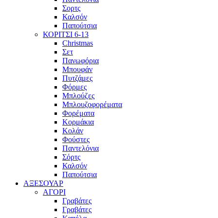
Σορτς
Καλσόν
Παπούτσια
ΚΟΡΙΤΣΙ 6-13
Christmas
Σετ
Πανωφόρια
Μπουφάν
Πυτζάμες
Φόρμες
Μπλούζες
Μπλουζοφορέματα
Φορέματα
Κορμάκια
Κολάν
Φούστες
Παντελόνια
Σόρτς
Καλσόν
Παπούτσια
ΑΞΕΣΟΥΑΡ
ΑΓΟΡΙ
Γραβάτες
Γραβάτες