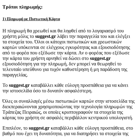
Τρόποι πληρωμής:
1) Πληρωμή με Πιστωτική Κάρτα
Η πληρωμή θα χρεωθεί και θα ληφθεί από το λογαριασμό του
χρήστη μόλις το
suggest.gr
λάβει την παραγγελία του και ελέγξει
τα στοιχεία του. Όλοι οι κάτοχοι πιστωτικών και χρεωστικών
καρτών υπόκεινται σε ελέγχους εγκυρότητας και εξουσιοδότησης
από το φορέα που εξέδωσε την κάρτα. Αν ο φορέας που εξέδωσε
την κάρτα του χρήστη αρνηθεί να δώσει στο
suggest.gr
εξουσιοδότηση για την πληρωμή, δεν μπορεί να θεωρηθεί το
τελευταίο υπεύθυνο για τυχόν καθυστέρηση ή μη παράδοση της
παραγγελίας.
Το
suggest.gr
καταβάλλει κάθε εύλογη προσπάθεια για να κάνει
την ιστοσελίδα όσο το δυνατόν ασφαλέστερη.
Όλες οι συναλλαγές μέσω πιστωτικών καρτών στην ιστοσελίδα της
διεκπεραιώνονται χρησιμοποιώντας την τεχνολογία πληρωμών της
Τράπεζας Πειραιώς, οι οποίες κρυπτογραφούν τα στοιχεία της
κάρτας του χρήστη σε ασφαλές περιβάλλον κεντρικού υπολογιστή.
Επιπλέον, το
suggest.gr
καταβάλλει κάθε εύλογη προσπάθεια, στο
βαθμό που έχει τη δυνατότητα, για να διατηρήσει τα στοιχεία της