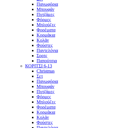
Πανωφόρια
Μπουφάν
Πυτζάμες
Φόρμες
Μπλούζες
Φορέματα
Κορμάκια
Κολάν
Φούστες
Παντελόνια
Σορτς
Παπούτσια
ΚΟΡΙΤΣΙ 6-13
Christmas
Σετ
Πανωφόρια
Μπουφάν
Πυτζάμες
Φόρμες
Μπλούζες
Φορέματα
Κορμάκια
Κολάν
Φούστες
Παντελόνια