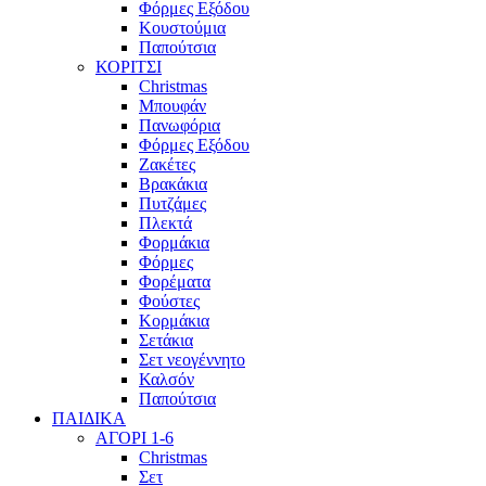
Φόρμες Εξόδου
Κουστούμια
Παπούτσια
ΚΟΡΙΤΣΙ
Christmas
Μπουφάν
Πανωφόρια
Φόρμες Εξόδου
Ζακέτες
Βρακάκια
Πυτζάμες
Πλεκτά
Φορμάκια
Φόρμες
Φορέματα
Φούστες
Κορμάκια
Σετάκια
Σετ νεογέννητο
Καλσόν
Παπούτσια
ΠΑΙΔΙΚΑ
ΑΓΟΡΙ 1-6
Christmas
Σετ