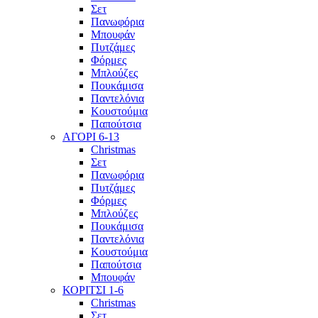
Σετ
Πανωφόρια
Μπουφάν
Πυτζάμες
Φόρμες
Μπλούζες
Πουκάμισα
Παντελόνια
Κουστούμια
Παπούτσια
ΑΓΟΡΙ 6-13
Christmas
Σετ
Πανωφόρια
Πυτζάμες
Φόρμες
Μπλούζες
Πουκάμισα
Παντελόνια
Κουστούμια
Παπούτσια
Μπουφάν
ΚΟΡΙΤΣΙ 1-6
Christmas
Σετ