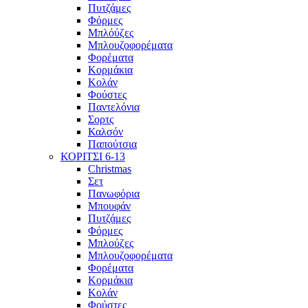
Πυτζάμες
Φόρμες
Μπλόύζες
Μπλουζοφορέματα
Φορέματα
Κορμάκια
Κολάν
Φούστες
Παντελόνια
Σορτς
Καλσόν
Παπούτσια
ΚΟΡΙΤΣΙ 6-13
Christmas
Σετ
Πανωφόρια
Μπουφάν
Πυτζάμες
Φόρμες
Μπλούζες
Μπλουζοφορέματα
Φορέματα
Κορμάκια
Κολάν
Φούστες