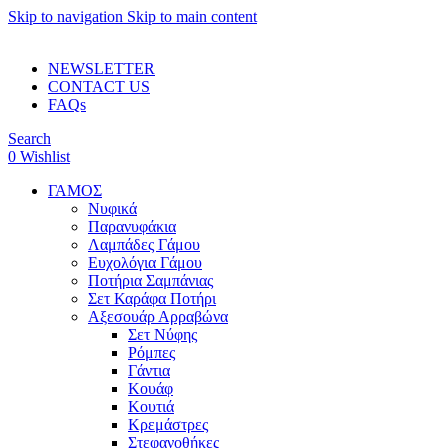
Skip to navigation
Skip to main content
ADD ANYTHING HERE OR JUST REMOVE IT…
NEWSLETTER
CONTACT US
FAQs
Search
0
Wishlist
ΓΑΜΟΣ
Νυφικά
Παρανυφάκια
Λαμπάδες Γάμου
Ευχολόγια Γάμου
Ποτήρια Σαμπάνιας
Σετ Καράφα Ποτήρι
Αξεσουάρ Αρραβώνα
Σετ Νύφης
Ρόμπες
Γάντια
Κουάφ
Κουτιά
Κρεμάστρες
Στεφανοθήκες