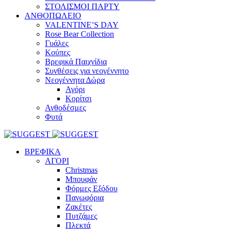
ΣΤΟΛΙΣΜΟΙ ΠΑΡΤΥ
ΑΝΘΟΠΩΛΕΙΟ
VALENTINE’S DAY
Rose Bear Collection
Γυάλες
Κούπες
Βρεφικά Παιχνίδια
Συνθέσεις για νεογέννητο
Νεογέννητα Δώρα
Αγόρι
Κορίτσι
Ανθοδέσμες
Φυτά
ΒΡΕΦΙΚΑ
ΑΓΟΡΙ
Christmas
Μπουφάν
Φόρμες Εξόδου
Πανωφόρια
Ζακέτες
Πυτζάμες
Πλεκτά