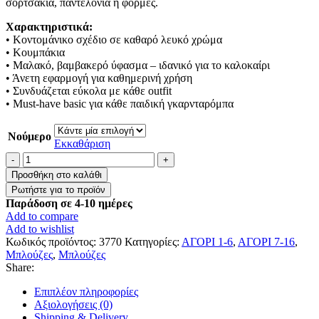
σορτσάκια, παντελόνια ή φόρμες.
Χαρακτηριστικά:
• Κοντομάνικο σχέδιο σε καθαρό λευκό χρώμα
• Κουμπάκια
• Μαλακό, βαμβακερό ύφασμα – ιδανικό για το καλοκαίρι
• Άνετη εφαρμογή για καθημερινή χρήση
• Συνδυάζεται εύκολα με κάθε outfit
• Must-have basic για κάθε παιδική γκαρνταρόμπα
Νούμερο
Εκκαθάριση
Λευκή
κοντομάνικη
Προσθήκη στο καλάθι
μπλούζα
με
Παράδοση σε 4-10 ημέρες
κουμπάκια
Add to compare
ποσότητα
Add to wishlist
Κωδικός προϊόντος:
3770
Κατηγορίες:
ΑΓΟΡΙ 1-6
,
ΑΓΟΡΙ 7-16
,
Μπλούζες
,
Μπλούζες
Share:
Επιπλέον πληροφορίες
Αξιολογήσεις (0)
Shipping & Delivery