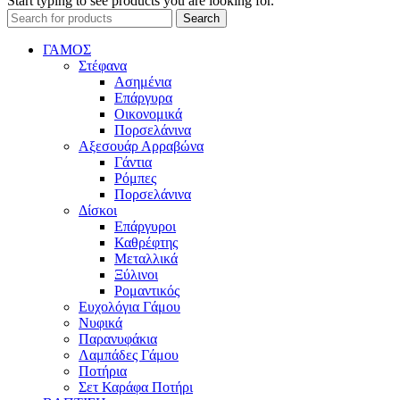
Start typing to see products you are looking for.
Search
ΓΑΜΟΣ
Στέφανα
Ασημένια
Επάργυρα
Οικονομικά
Πορσελάνινα
Αξεσουάρ Αρραβώνα
Γάντια
Ρόμπες
Πορσελάνινα
Δίσκοι
Επάργυροι
Καθρέφτης
Μεταλλικά
Ξύλινοι
Ρομαντικός
Ευχολόγια Γάμου
Νυφικά
Παρανυφάκια
Λαμπάδες Γάμου
Ποτήρια
Σετ Καράφα Ποτήρι