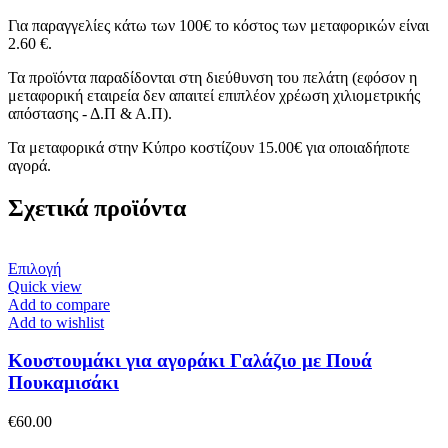
Για παραγγελίες κάτω των 100€ το κόστος των μεταφορικών είναι
2.60 €.
Τα προϊόντα παραδίδονται στη διεύθυνση του πελάτη (εφόσον η
μεταφορική εταιρεία δεν απαιτεί επιπλέον χρέωση χιλιομετρικής
απόστασης - Δ.Π & Α.Π).
Τα μεταφορικά στην Κύπρο κοστίζουν 15.00€ για οποιαδήποτε
αγορά.
Σχετικά προϊόντα
Αυτό
Επιλογή
το
Quick view
προϊόν
Add to compare
έχει
Add to wishlist
πολλαπλές
παραλλαγές.
Κουστουμάκι για αγοράκι Γαλάζιο με Πουά
Οι
Πουκαμισάκι
επιλογές
μπορούν
€
60.00
να
επιλεγούν