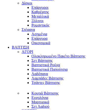
Δίσκοι
Επάργυροι
Καθρέφτης
Μεταλλικά
Ξύλινοι
Ρομαντικός
Στέφανα
Ασημένια
Επάργυρα
Οικονομικά
ΒΑΠΤΙΣΗ
ΑΓΟΡΙ
Ολοκληρωμένο Πακέτο Βάπτισης
Σετ Βάπτισης
Βαπτιστικά Ρούχα
Βαπτιστικά Παπούτσια
Λαδόπανα
Λαμπάδες Βάπτισης
Τσάντες Βάπτισης
Κουτιά Βάπτισης
Ευχολόγια
Μαρτυρικά
Σετ Λαδιού