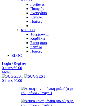
ΑΓΟΡΙ
Γραβάτες
Παπιγιόν
Σκουφάκια
Καπέλα
Πιπίλες
ΚΟΡΙΤΣΙ
Τουρμπάνια
Κορδέλες
Σκουφάκια
Καπέλα
Πιπίλες
BLOG
Login / Register
0
items
€
0.00
Menu
0
items
€
0.00