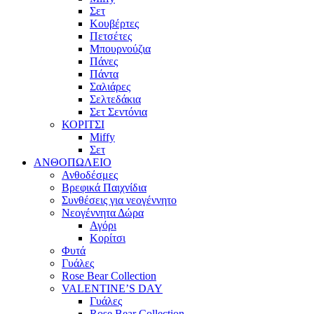
Σετ
Κουβέρτες
Πετσέτες
Μπουρνούζια
Πάνες
Πάντα
Σαλιάρες
Σελτεδάκια
Σετ Σεντόνια
ΚΟΡΙΤΣΙ
Miffy
Σετ
ΑΝΘΟΠΩΛΕΙΟ
Ανθοδέσμες
Βρεφικά Παιχνίδια
Συνθέσεις για νεογέννητο
Νεογέννητα Δώρα
Αγόρι
Κορίτσι
Φυτά
Γυάλες
Rose Bear Collection
VALENTINE’S DAY
Γυάλες
Rose Bear Collection