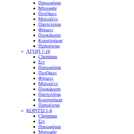
Πανωφόρια
Μπουφάν
Πυτζάμες
Μπλούζες
Παντελόνια
Φόρμες
Πουκάμισα
Κουστούμια
Παπούτσια
ΑΓΟΡΙ 7-16
Christmas
Σετ
Πανωφόρια
Πυτζάμες
Φόρμες
Μπλούζες
Πουκάμισα
Παντελόνια
Κουστούμια
Παπούτσια
ΚΟΡΙΤΣΙ 1-6
Christmas
Σετ
Πανωφόρια
Μπουφάν