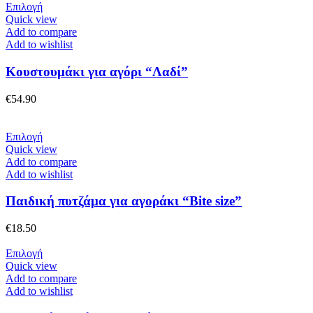
Αυτό
Επιλογή
στη
το
Quick view
σελίδα
προϊόν
Add to compare
του
έχει
Add to wishlist
προϊόντος
πολλαπλές
παραλλαγές.
Κουστουμάκι για αγόρι “Λαδί”
Οι
επιλογές
€
54.90
μπορούν
να
επιλεγούν
Αυτό
Επιλογή
στη
το
Quick view
σελίδα
προϊόν
Add to compare
του
έχει
Add to wishlist
προϊόντος
πολλαπλές
παραλλαγές.
Παιδική πυτζάμα για αγοράκι “Bite size”
Οι
επιλογές
€
18.50
μπορούν
να
Αυτό
Επιλογή
επιλεγούν
το
Quick view
στη
προϊόν
Add to compare
σελίδα
έχει
Add to wishlist
του
πολλαπλές
προϊόντος