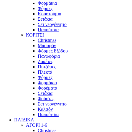
Φορμάκια
Φόρμες
Κουστούμια
Σετάκια
Σετ νεογέννητο
Παπούτσια
ΚΟΡΙΤΣΙ
Christmas
Μπουφάν
Φόρμες Εξόδου
Πανωφόρια
Ζακέτες
Πυτζάμες
Πλεκτά
Φόρμες
Φορμάκια
Φορέματα
Σετάκια
Φούστες
Σετ νεογέννητο
Καλσόν
Παπούτσια
ΠΑΙΔΙΚΑ
ΑΓΟΡΙ 1-6
Christmas