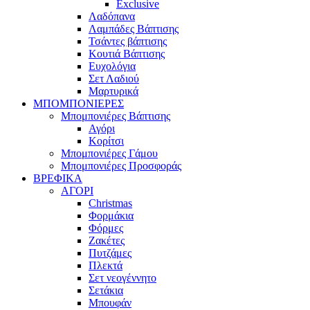
Exclusive
Λαδόπανα
Λαμπάδες Βάπτισης
Τσάντες βάπτισης
Κουτιά Βάπτισης
Ευχολόγια
Σετ Λαδιού
Μαρτυρικά
ΜΠΟΜΠΟΝΙΕΡΕΣ
Μπομπονιέρες Βάπτισης
Αγόρι
Κορίτσι
Μπομπονιέρες Γάμου
Μπομπονιέρες Προσφοράς
ΒΡΕΦΙΚΑ
ΑΓΟΡΙ
Christmas
Φορμάκια
Φόρμες
Ζακέτες
Πυτζάμες
Πλεκτά
Σετ νεογέννητο
Σετάκια
Μπουφάν