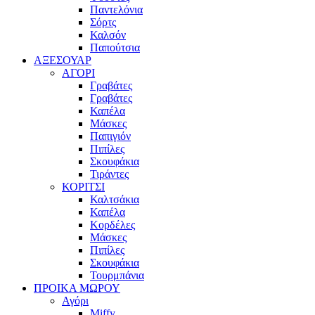
Παντελόνια
Σόρτς
Καλσόν
Παπούτσια
ΑΞΕΣΟΥΑΡ
ΑΓΟΡΙ
Γραβάτες
Γραβάτες
Καπέλα
Μάσκες
Παπιγιόν
Πιπίλες
Σκουφάκια
Τιράντες
ΚΟΡΙΤΣΙ
Καλτσάκια
Καπέλα
Κορδέλες
Μάσκες
Πιπίλες
Σκουφάκια
Τουρμπάνια
ΠΡΟΙΚΑ ΜΩΡΟΥ
Αγόρι
Miffy