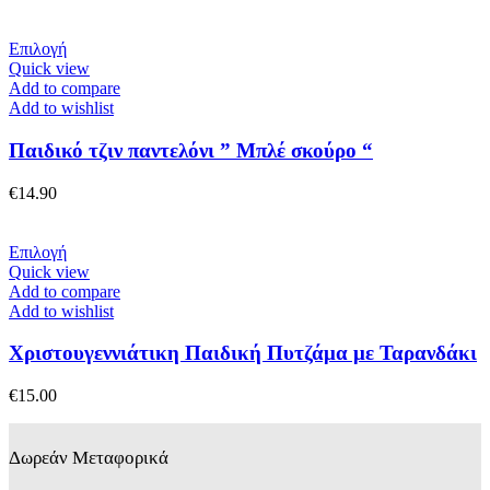
επιλεγούν
στη
Αυτό
Επιλογή
σελίδα
το
Quick view
του
προϊόν
Add to compare
προϊόντος
έχει
Add to wishlist
πολλαπλές
παραλλαγές.
Παιδικό τζιν παντελόνι ” Μπλέ σκούρο “
Οι
επιλογές
€
14.90
μπορούν
να
επιλεγούν
Αυτό
Επιλογή
στη
το
Quick view
σελίδα
προϊόν
Add to compare
του
έχει
Add to wishlist
προϊόντος
πολλαπλές
παραλλαγές.
Χριστουγεννιάτικη Παιδική Πυτζάμα με Ταρανδάκι
Οι
επιλογές
€
15.00
μπορούν
να
επιλεγούν
Δωρεάν Μεταφορικά
στη
σελίδα