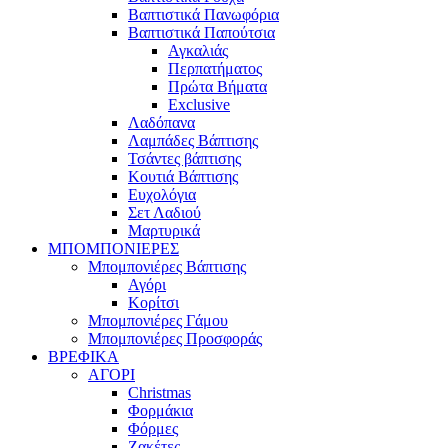
Βαπτιστικά Πανωφόρια
Βαπτιστικά Παπούτσια
Αγκαλιάς
Περπατήματος
Πρώτα Βήματα
Exclusive
Λαδόπανα
Λαμπάδες Βάπτισης
Τσάντες βάπτισης
Κουτιά Βάπτισης
Ευχολόγια
Σετ Λαδιού
Μαρτυρικά
ΜΠΟΜΠΟΝΙΕΡΕΣ
Μπομπονιέρες Βάπτισης
Αγόρι
Κορίτσι
Μπομπονιέρες Γάμου
Μπομπονιέρες Προσφοράς
ΒΡΕΦΙΚΑ
ΑΓΟΡΙ
Christmas
Φορμάκια
Φόρμες
Ζακέτες