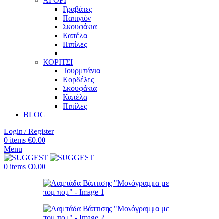
ΑΓΟΡΙ
Γραβάτες
Παπιγιόν
Σκουφάκια
Καπέλα
Πιπίλες
ΚΟΡΙΤΣΙ
Τουρμπάνια
Κορδέλες
Σκουφάκια
Καπέλα
Πιπίλες
BLOG
Login / Register
0
items
€
0.00
Menu
0
items
€
0.00