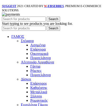
SUGGEST
2021 CREATED BY
-EBSERRES
. PREMIUM E-COMMERCE
W
SOLUTIONS.
Search
Start typing to see products you are looking for.
Search
ΓΑΜΟΣ
Στέφανα
Ασημένια
Επάργυρα
Οικονομικά
Πορσελάνινα
Αξεσουάρ Αρραβώνα
Γάντια
Ρόμπες
Πορσελάνινα
Δίσκοι
Επάργυροι
Καθρέφτης
Μεταλλικά
Ξύλινοι
Ρομαντικός
Ευχολόγια Γάμου