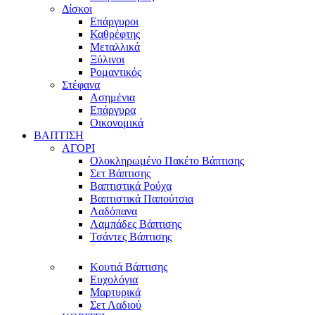
Δίσκοι
Επάργυροι
Καθρέφτης
Μεταλλικά
Ξύλινοι
Ρομαντικός
Στέφανα
Ασημένια
Επάργυρα
Οικονομικά
ΒΑΠΤΙΣΗ
ΑΓΟΡΙ
Ολοκληρωμένο Πακέτο Βάπτισης
Σετ Βάπτισης
Βαπτιστικά Ρούχα
Βαπτιστικά Παπούτσια
Λαδόπανα
Λαμπάδες Βάπτισης
Τσάντες Βάπτισης
Κουτιά Βάπτισης
Ευχολόγια
Μαρτυρικά
Σετ Λαδιού