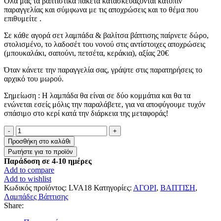
Όλα μας τα βαπτιστικά πακέτα κατασκευάζονται κατόπιν
παραγγελίας και σύμφωνα με τις αποχρώσεις και το θέμα που
επιθυμείτε .
Σε κάθε αγορά σετ λαμπάδα & βαλίτσα βάπτισης παίρνετε δώρο,
στολισμένο, το λαδοσέτ του νονού στις αντίστοιχες αποχρώσεις
(μπουκαλάκι, σαπούνι, πετσέτα, κεράκια), αξίας 20€
Όταν κάνετε την παραγγελία σας, γράψτε στις παρατηρήσεις το
αρχικό του μωρού.
Σημείωση : Η λαμπάδα θα είναι σε δύο κομμάτια και θα τα
ενώνεται εσείς μόλις την παραλάβετε, για να αποφύγουμε τυχόν
σπάσιμο στο κερί κατά την διάρκεια της μεταφοράς!
Λαμπάδα
Βάπτισης
Προσθήκη στο καλάθι
"Μονόγραμμα
με
Παράδοση σε 4-10 ημέρες
πομ
Add to compare
πομ"
Add to wishlist
ποσότητα
Κωδικός προϊόντος:
LVA18
Κατηγορίες:
ΑΓΟΡΙ
,
ΒΑΠΤΙΣΗ
,
Λαμπάδες Βάπτισης
Share: