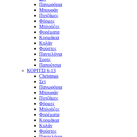
Πανωφόρια
Μπουφάν
Πυτζάμες
Φόρμες
Μπλούζες
Φορέματα
Κορμάκια
Κολάν
Φούστες
Παντελόνια
Σορτς
Παπούτσια
ΚΟΡΙΤΣΙ 6-13
Christmas
Σετ
Πανωφόρια
Μπουφάν
Πυτζάμες
Φόρμες
Μπλούζες
Φορέματα
Κορμάκια
Κολάν
Φούστες
Παντελόνια