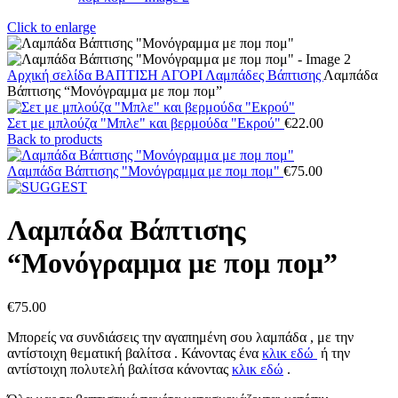
Click to enlarge
Αρχική σελίδα
ΒΑΠΤΙΣΗ
ΑΓΟΡΙ
Λαμπάδες Βάπτισης
Λαμπάδα
Βάπτισης “Μονόγραμμα με πομ πομ”
Σετ με μπλούζα "Μπλε" και βερμούδα "Εκρού"
€
22.00
Back to products
Λαμπάδα Βάπτισης "Μονόγραμμα με πομ πομ"
€
75.00
Λαμπάδα Βάπτισης
“Μονόγραμμα με πομ πομ”
€
75.00
Μπορείς να συνδιάσεις την αγαπημένη σου λαμπάδα , με την
αντίστοιχη θεματική βαλίτσα . Κάνοντας ένα
κλικ εδώ
ή την
αντίστοιχη πολυτελή βαλίτσα κάνοντας
κλικ εδώ
.