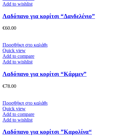
του
Add to wishlist
προϊόντος
Λαδόπανο για κορίτσι “Δανδελένιο”
€
60.00
Προσθήκη στο καλάθι
Quick view
Add to compare
Add to wishlist
Λαδόπανο για κορίτσι “Κάρμεν”
€
78.00
Προσθήκη στο καλάθι
Quick view
Add to compare
Add to wishlist
Λαδόπανο για κορίτσι ”Καρολίνα“