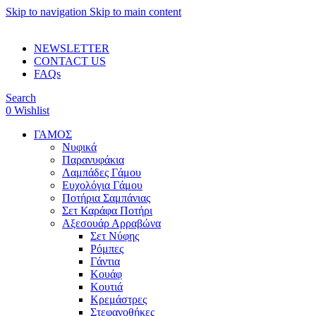
Skip to navigation
Skip to main content
ADD ANYTHING HERE OR JUST REMOVE IT…
NEWSLETTER
CONTACT US
FAQs
Search
0
Wishlist
ΓΑΜΟΣ
Νυφικά
Παρανυφάκια
Λαμπάδες Γάμου
Ευχολόγια Γάμου
Ποτήρια Σαμπάνιας
Σετ Καράφα Ποτήρι
Αξεσουάρ Αρραβώνα
Σετ Νύφης
Ρόμπες
Γάντια
Κουάφ
Κουτιά
Κρεμάστρες
Στεφανοθήκες