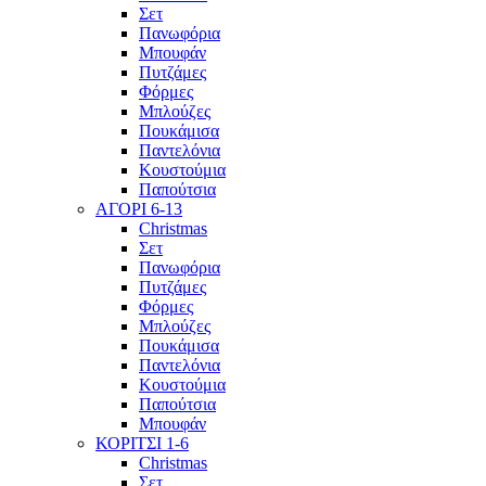
Σετ
Πανωφόρια
Μπουφάν
Πυτζάμες
Φόρμες
Μπλούζες
Πουκάμισα
Παντελόνια
Κουστούμια
Παπούτσια
ΑΓΟΡΙ 6-13
Christmas
Σετ
Πανωφόρια
Πυτζάμες
Φόρμες
Μπλούζες
Πουκάμισα
Παντελόνια
Κουστούμια
Παπούτσια
Μπουφάν
ΚΟΡΙΤΣΙ 1-6
Christmas
Σετ