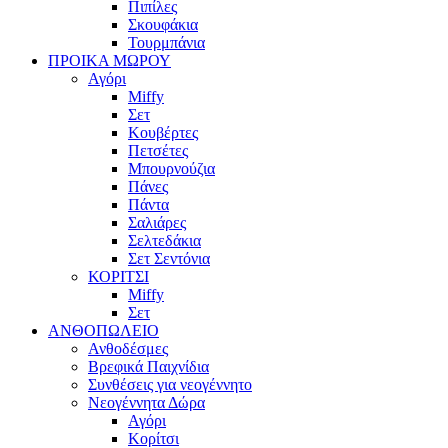
Πιπίλες
Σκουφάκια
Τουρμπάνια
ΠΡΟΙΚΑ ΜΩΡΟΥ
Αγόρι
Miffy
Σετ
Κουβέρτες
Πετσέτες
Μπουρνούζια
Πάνες
Πάντα
Σαλιάρες
Σελτεδάκια
Σετ Σεντόνια
ΚΟΡΙΤΣΙ
Miffy
Σετ
ΑΝΘΟΠΩΛΕΙΟ
Ανθοδέσμες
Βρεφικά Παιχνίδια
Συνθέσεις για νεογέννητο
Νεογέννητα Δώρα
Αγόρι
Κορίτσι