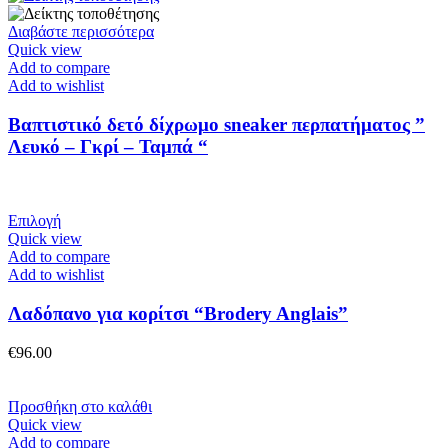
επιλεγούν
στη
Διαβάστε περισσότερα
σελίδα
Quick view
του
Add to compare
προϊόντος
Add to wishlist
Βαπτιστικό δετό δίχρωμο sneaker περπατήματος ”
Λευκό – Γκρί – Ταμπά “
Αυτό
Επιλογή
το
Quick view
προϊόν
Add to compare
έχει
Add to wishlist
πολλαπλές
παραλλαγές.
Λαδόπανο για κορίτσι “Brodery Anglais”
Οι
επιλογές
€
96.00
μπορούν
να
επιλεγούν
Προσθήκη στο καλάθι
στη
Quick view
σελίδα
Add to compare