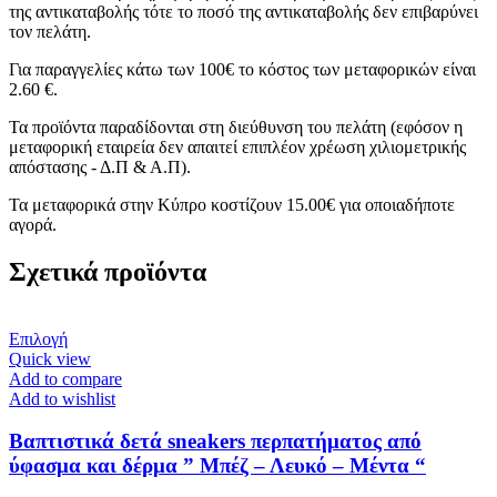
της αντικαταβολής τότε το ποσό της αντικαταβολής δεν επιβαρύνει
τον πελάτη.
Για παραγγελίες κάτω των 100€ το κόστος των μεταφορικών είναι
2.60 €.
Τα προϊόντα παραδίδονται στη διεύθυνση του πελάτη (εφόσον η
μεταφορική εταιρεία δεν απαιτεί επιπλέον χρέωση χιλιομετρικής
απόστασης - Δ.Π & Α.Π).
Τα μεταφορικά στην Κύπρο κοστίζουν 15.00€ για οποιαδήποτε
αγορά.
Σχετικά προϊόντα
Αυτό
Επιλογή
το
Quick view
προϊόν
Add to compare
έχει
Add to wishlist
πολλαπλές
παραλλαγές.
Βαπτιστικά δετά sneakers περπατήματος από
Οι
ύφασμα και δέρμα ” Μπέζ – Λευκό – Μέντα “
επιλογές