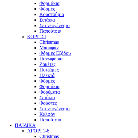
Φορμάκια
Φόρμες
Κουστούμια
Σετάκια
Σετ νεογέννητο
Παπούτσια
ΚΟΡΙΤΣΙ
Christmas
Μπουφάν
Φόρμες Εξόδου
Πανωφόρια
Ζακέτες
Πυτζάμες
Πλεκτά
Φόρμες
Φορμάκια
Φορέματα
Σετάκια
Φούστες
Σετ νεογέννητο
Καλσόν
Παπούτσια
ΠΑΙΔΙΚΑ
ΑΓΟΡΙ 1-6
Christmas