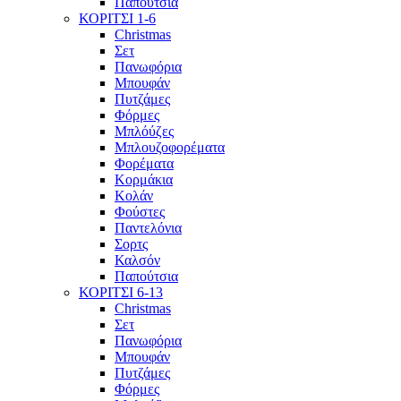
Παπούτσια
ΚΟΡΙΤΣΙ 1-6
Christmas
Σετ
Πανωφόρια
Μπουφάν
Πυτζάμες
Φόρμες
Μπλόύζες
Μπλουζοφορέματα
Φορέματα
Κορμάκια
Κολάν
Φούστες
Παντελόνια
Σορτς
Καλσόν
Παπούτσια
ΚΟΡΙΤΣΙ 6-13
Christmas
Σετ
Πανωφόρια
Μπουφάν
Πυτζάμες
Φόρμες