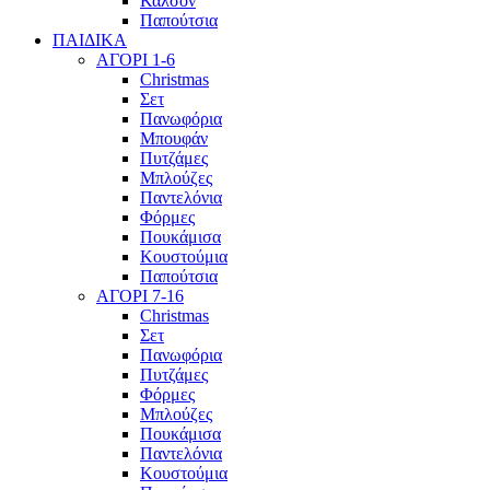
Καλσόν
Παπούτσια
ΠΑΙΔΙΚΑ
ΑΓΟΡΙ 1-6
Christmas
Σετ
Πανωφόρια
Μπουφάν
Πυτζάμες
Μπλούζες
Παντελόνια
Φόρμες
Πουκάμισα
Κουστούμια
Παπούτσια
ΑΓΟΡΙ 7-16
Christmas
Σετ
Πανωφόρια
Πυτζάμες
Φόρμες
Μπλούζες
Πουκάμισα
Παντελόνια
Κουστούμια