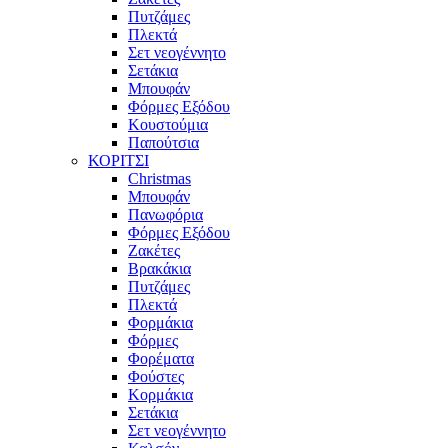
Πυτζάμες
Πλεκτά
Σετ νεογέννητο
Σετάκια
Μπουφάν
Φόρμες Εξόδου
Κουστούμια
Παπούτσια
ΚΟΡΙΤΣΙ
Christmas
Μπουφάν
Πανωφόρια
Φόρμες Εξόδου
Ζακέτες
Βρακάκια
Πυτζάμες
Πλεκτά
Φορμάκια
Φόρμες
Φορέματα
Φούστες
Κορμάκια
Σετάκια
Σετ νεογέννητο