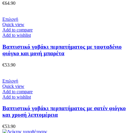
μπορούν
€
64.90
να
επιλεγούν
στη
Αυτό
Επιλογή
σελίδα
το
Quick view
του
προϊόν
Add to compare
προϊόντος
έχει
Add to wishlist
πολλαπλές
παραλλαγές.
Βαπτιστικό γοβάκι περπατήματος με ταφταδένιο
Οι
φιόγκο και μονή μπαρέτα
επιλογές
μπορούν
€
53.90
να
επιλεγούν
στη
Αυτό
Επιλογή
σελίδα
το
Quick view
του
προϊόν
Add to compare
προϊόντος
έχει
Add to wishlist
πολλαπλές
παραλλαγές.
Βαπτιστικό γοβάκι περπατήματος με σατέν φιόγκο
Οι
και χρυσή λεπτομέρεια
επιλογές
μπορούν
€
53.90
να