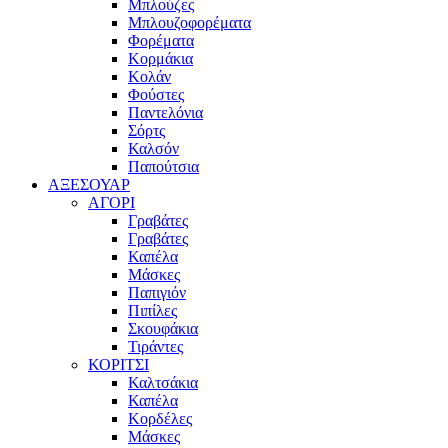
Μπλούζες
Μπλουζοφορέματα
Φορέματα
Κορμάκια
Κολάν
Φούστες
Παντελόνια
Σόρτς
Καλσόν
Παπούτσια
ΑΞΕΣΟΥΑΡ
ΑΓΟΡΙ
Γραβάτες
Γραβάτες
Καπέλα
Μάσκες
Παπιγιόν
Πιπίλες
Σκουφάκια
Τιράντες
ΚΟΡΙΤΣΙ
Καλτσάκια
Καπέλα
Κορδέλες
Μάσκες