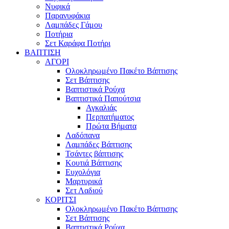
Νυφικά
Παρανυφάκια
Λαμπάδες Γάμου
Ποτήρια
Σετ Καράφα Ποτήρι
ΒΑΠΤΙΣΗ
ΑΓΟΡΙ
Ολοκληρωμένο Πακέτο Βάπτισης
Σετ Βάπτισης
Βαπτιστικά Ρούχα
Βαπτιστικά Παπούτσια
Αγκαλιάς
Περπατήματος
Πρώτα Βήματα
Λαδόπανα
Λαμπάδες Βάπτισης
Τσάντες βάπτισης
Κουτιά Βάπτισης
Ευχολόγια
Μαρτυρικά
Σετ Λαδιού
ΚΟΡΙΤΣΙ
Ολοκληρωμένο Πακέτο Βάπτισης
Σετ Βάπτισης
Βαπτιστικά Ρούχα