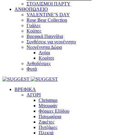
ΣΤΟΛΙΣΜΟΙ ΠΑΡΤΥ
ΑΝΘΟΠΩΛΕΙΟ
VALENTINE’S DAY
Rose Bear Collection
Γυάλες
Κούπες
Βρεφικά Παιχνίδια
Συνθέσεις για νεογέννητο
Νεογέννητα Δώρα
Αγόρι
Κορίτσι
Ανθοδέσμες
Φυτά
ΒΡΕΦΙΚΑ
ΑΓΟΡΙ
Christmas
Μπουφάν
Φόρμες Εξόδου
Πανωφόρια
Ζακέτες
Πυτζάμες
Πλεκτά