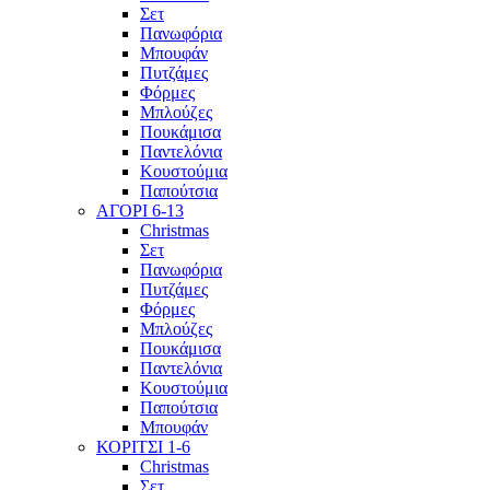
Σετ
Πανωφόρια
Μπουφάν
Πυτζάμες
Φόρμες
Μπλούζες
Πουκάμισα
Παντελόνια
Κουστούμια
Παπούτσια
ΑΓΟΡΙ 6-13
Christmas
Σετ
Πανωφόρια
Πυτζάμες
Φόρμες
Μπλούζες
Πουκάμισα
Παντελόνια
Κουστούμια
Παπούτσια
Μπουφάν
ΚΟΡΙΤΣΙ 1-6
Christmas
Σετ