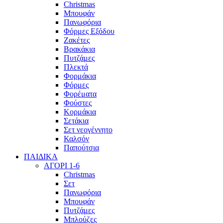
Christmas
Μπουφάν
Πανωφόρια
Φόρμες Εξόδου
Ζακέτες
Βρακάκια
Πυτζάμες
Πλεκτά
Φορμάκια
Φόρμες
Φορέματα
Φούστες
Κορμάκια
Σετάκια
Σετ νεογέννητο
Καλσόν
Παπούτσια
ΠΑΙΔΙΚΑ
ΑΓΟΡΙ 1-6
Christmas
Σετ
Πανωφόρια
Μπουφάν
Πυτζάμες
Μπλούζες