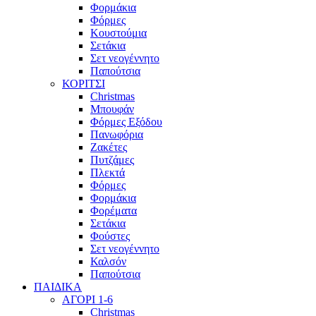
Φορμάκια
Φόρμες
Κουστούμια
Σετάκια
Σετ νεογέννητο
Παπούτσια
ΚΟΡΙΤΣΙ
Christmas
Μπουφάν
Φόρμες Εξόδου
Πανωφόρια
Ζακέτες
Πυτζάμες
Πλεκτά
Φόρμες
Φορμάκια
Φορέματα
Σετάκια
Φούστες
Σετ νεογέννητο
Καλσόν
Παπούτσια
ΠΑΙΔΙΚΑ
ΑΓΟΡΙ 1-6
Christmas