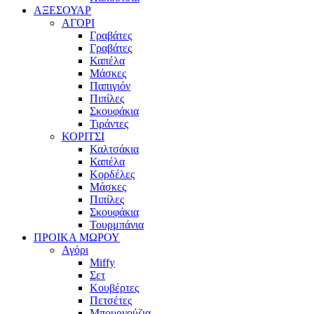
ΑΞΕΣΟΥΑΡ
ΑΓΟΡΙ
Γραβάτες
Γραβάτες
Καπέλα
Μάσκες
Παπιγιόν
Πιπίλες
Σκουφάκια
Τιράντες
ΚΟΡΙΤΣΙ
Καλτσάκια
Καπέλα
Κορδέλες
Μάσκες
Πιπίλες
Σκουφάκια
Τουρμπάνια
ΠΡΟΙΚΑ ΜΩΡΟΥ
Αγόρι
Miffy
Σετ
Κουβέρτες
Πετσέτες
Μπουρνούζια