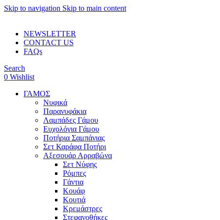
Skip to navigation
Skip to main content
ADD ANYTHING HERE OR JUST REMOVE IT…
NEWSLETTER
CONTACT US
FAQs
Search
0
Wishlist
ΓΑΜΟΣ
Νυφικά
Παρανυφάκια
Λαμπάδες Γάμου
Ευχολόγια Γάμου
Ποτήρια Σαμπάνιας
Σετ Καράφα Ποτήρι
Αξεσουάρ Αρραβώνα
Σετ Νύφης
Ρόμπες
Γάντια
Κουάφ
Κουτιά
Κρεμάστρες
Στεφανοθήκες