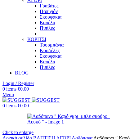
ΑΓΟΡΙ
Γραβάτες
Παπιγιόν
Σκουφάκια
Καπέλα
Πιπίλες
ΚΟΡΙΤΣΙ
Τουρμπάνια
Κορδέλες
Σκουφάκια
Καπέλα
Πιπίλες
BLOG
Login / Register
0
items
€
0.00
Menu
0
items
€
0.00
Click to enlarge
Αρχική σελίδα
ΒΑΠΤΙΣΗ
ΑΓΟΡΙ
Λαδόπανα
Λαδόπανα ” Καρό