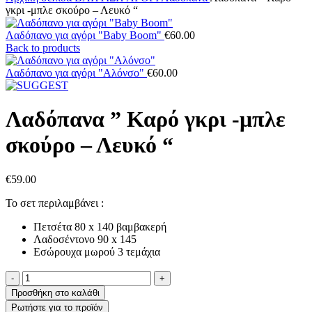
γκρι -μπλε σκούρο – Λευκό “
Λαδόπανο για αγόρι "Baby Boom"
€
60.00
Back to products
Λαδόπανο για αγόρι "Αλόνσο"
€
60.00
Λαδόπανα ” Καρό γκρι -μπλε
σκούρο – Λευκό “
€
59.00
Το σετ περιλαμβάνει :
Πετσέτα 80 x 140 βαμβακερή
Λαδοσέντονο 90 x 145
Εσώρουχα μωρού 3 τεμάχια
Λαδόπανα
"
Προσθήκη στο καλάθι
Καρό