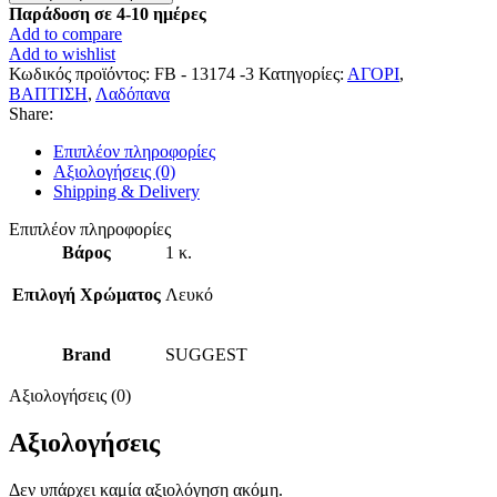
γκρι
Παράδοση σε 4-10 ημέρες
-μπλε
Add to compare
σκούρο
Add to wishlist
-
Κωδικός προϊόντος:
FB - 13174 -3
Κατηγορίες:
ΑΓΟΡΙ
,
Λευκό
ΒΑΠΤΙΣΗ
,
Λαδόπανα
"
Share:
ποσότητα
Επιπλέον πληροφορίες
Αξιολογήσεις (0)
Shipping & Delivery
Επιπλέον πληροφορίες
Βάρος
1 κ.
Επιλογή Χρώματος
Λευκό
Brand
SUGGEST
Αξιολογήσεις (0)
Αξιολογήσεις
Δεν υπάρχει καμία αξιολόγηση ακόμη.