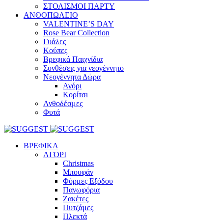
ΣΤΟΛΙΣΜΟΙ ΠΑΡΤΥ
ΑΝΘΟΠΩΛΕΙΟ
VALENTINE’S DAY
Rose Bear Collection
Γυάλες
Κούπες
Βρεφικά Παιχνίδια
Συνθέσεις για νεογέννητο
Νεογέννητα Δώρα
Αγόρι
Κορίτσι
Ανθοδέσμες
Φυτά
ΒΡΕΦΙΚΑ
ΑΓΟΡΙ
Christmas
Μπουφάν
Φόρμες Εξόδου
Πανωφόρια
Ζακέτες
Πυτζάμες
Πλεκτά