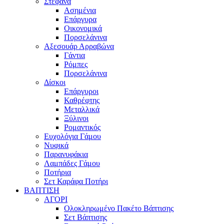
Στέφανα
Ασημένια
Επάργυρα
Οικονομικά
Πορσελάνινα
Αξεσουάρ Αρραβώνα
Γάντια
Ρόμπες
Πορσελάνινα
Δίσκοι
Επάργυροι
Καθρέφτης
Μεταλλικά
Ξύλινοι
Ρομαντικός
Ευχολόγια Γάμου
Νυφικά
Παρανυφάκια
Λαμπάδες Γάμου
Ποτήρια
Σετ Καράφα Ποτήρι
ΒΑΠΤΙΣΗ
ΑΓΟΡΙ
Ολοκληρωμένο Πακέτο Βάπτισης
Σετ Βάπτισης