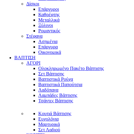
Δίσκοι
Επάργυροι
Καθρέφτης
Μεταλλικά
Ξύλινοι
Ρομαντικός
Στέφανα
Ασημένια
Επάργυρα
Οικονομικά
ΒΑΠΤΙΣΗ
ΑΓΟΡΙ
Ολοκληρωμένο Πακέτο Βάπτισης
Σετ Βάπτισης
Βαπτιστικά Ρούχα
Βαπτιστικά Παπούτσια
Λαδόπανα
Λαμπάδες Βάπτισης
Τσάντες Βάπτισης
Κουτιά Βάπτισης
Ευχολόγια
Μαρτυρικά
Σετ Λαδιού