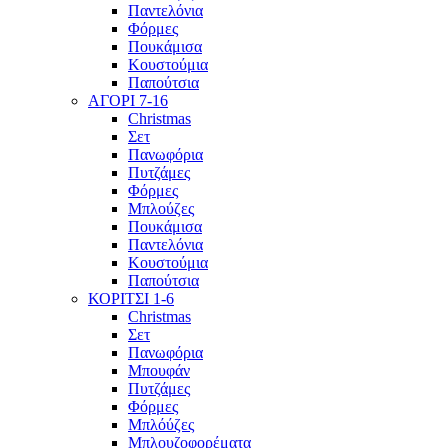
Παντελόνια
Φόρμες
Πουκάμισα
Κουστούμια
Παπούτσια
ΑΓΟΡΙ 7-16
Christmas
Σετ
Πανωφόρια
Πυτζάμες
Φόρμες
Μπλούζες
Πουκάμισα
Παντελόνια
Κουστούμια
Παπούτσια
ΚΟΡΙΤΣΙ 1-6
Christmas
Σετ
Πανωφόρια
Μπουφάν
Πυτζάμες
Φόρμες
Μπλόύζες
Μπλουζοφορέματα