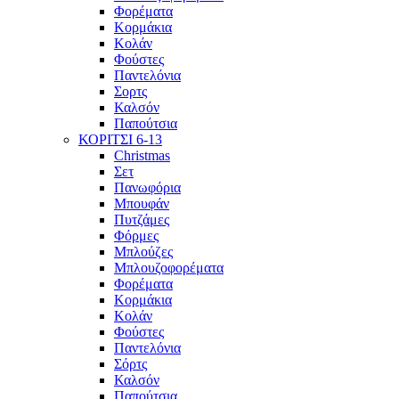
Φορέματα
Κορμάκια
Κολάν
Φούστες
Παντελόνια
Σορτς
Καλσόν
Παπούτσια
ΚΟΡΙΤΣΙ 6-13
Christmas
Σετ
Πανωφόρια
Μπουφάν
Πυτζάμες
Φόρμες
Μπλούζες
Μπλουζοφορέματα
Φορέματα
Κορμάκια
Κολάν
Φούστες
Παντελόνια
Σόρτς
Καλσόν
Παπούτσια