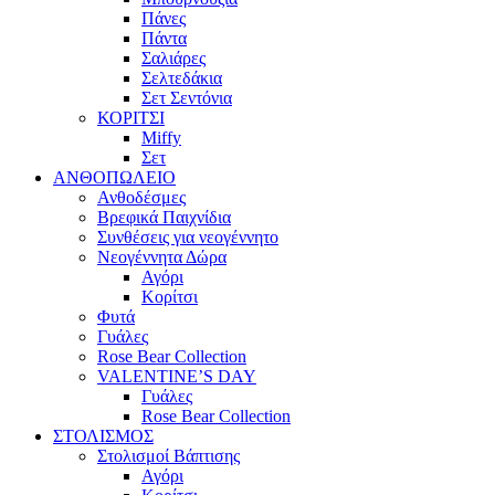
Πάνες
Πάντα
Σαλιάρες
Σελτεδάκια
Σετ Σεντόνια
ΚΟΡΙΤΣΙ
Miffy
Σετ
ΑΝΘΟΠΩΛΕΙΟ
Ανθοδέσμες
Βρεφικά Παιχνίδια
Συνθέσεις για νεογέννητο
Νεογέννητα Δώρα
Αγόρι
Κορίτσι
Φυτά
Γυάλες
Rose Bear Collection
VALENTINE’S DAY
Γυάλες
Rose Bear Collection
ΣΤΟΛΙΣΜΟΣ
Στολισμοί Βάπτισης
Αγόρι