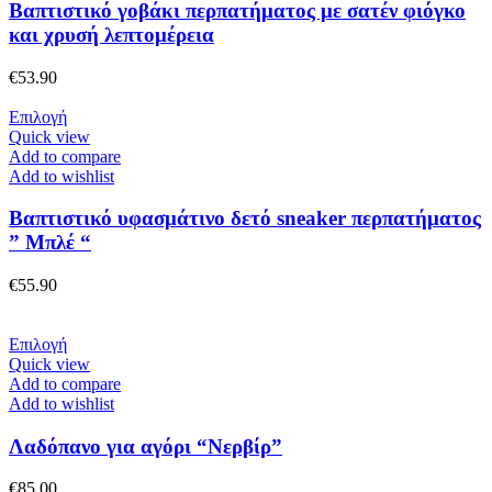
παραλλαγές.
Βαπτιστικό γοβάκι περπατήματος με σατέν φιόγκο
Οι
και χρυσή λεπτομέρεια
επιλογές
μπορούν
€
53.90
να
επιλεγούν
Αυτό
Επιλογή
στη
το
Quick view
σελίδα
προϊόν
Add to compare
του
έχει
Add to wishlist
προϊόντος
πολλαπλές
παραλλαγές.
Βαπτιστικό υφασμάτινο δετό sneaker περπατήματος
Οι
” Μπλέ “
επιλογές
μπορούν
€
55.90
να
επιλεγούν
στη
Αυτό
Επιλογή
σελίδα
το
Quick view
του
προϊόν
Add to compare
προϊόντος
έχει
Add to wishlist
πολλαπλές
παραλλαγές.
Λαδόπανο για αγόρι “Νερβίρ”
Οι
επιλογές
€
85.00