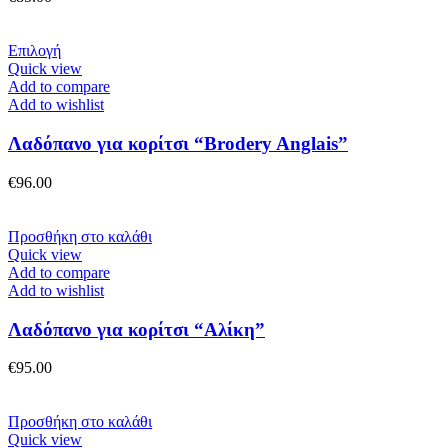
μπορούν
να
επιλεγούν
Αυτό
Επιλογή
στη
το
Quick view
σελίδα
προϊόν
Add to compare
του
έχει
Add to wishlist
προϊόντος
πολλαπλές
παραλλαγές.
Λαδόπανο για κορίτσι “Brodery Anglais”
Οι
επιλογές
€
96.00
μπορούν
να
επιλεγούν
Προσθήκη στο καλάθι
στη
Quick view
σελίδα
Add to compare
του
Add to wishlist
προϊόντος
Λαδόπανο για κορίτσι “Αλίκη”
€
95.00
Προσθήκη στο καλάθι
Quick view