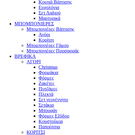
Κουτιά Βάπτισης
Ευχολόγια
Σετ Λαδιού
Μαρτυρικά
ΜΠΟΜΠΟΝΙΕΡΕΣ
Μπομπονιέρες Βάπτισης
Αγόρι
Κορίτσι
Μπομπονιέρες Γάμου
Μπομπονιέρες Προσφοράς
ΒΡΕΦΙΚΑ
ΑΓΟΡΙ
Christmas
Φορμάκια
Φόρμες
Ζακέτες
Πυτζάμες
Πλεκτά
Σετ νεογέννητο
Σετάκια
Μπουφάν
Φόρμες Εξόδου
Κουστούμια
Παπούτσια
ΚΟΡΙΤΣΙ