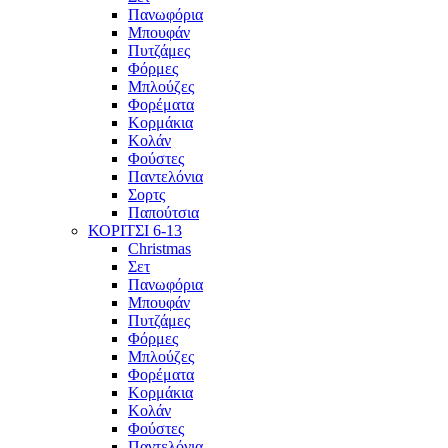
Πανωφόρια
Μπουφάν
Πυτζάμες
Φόρμες
Μπλούζες
Φορέματα
Κορμάκια
Κολάν
Φούστες
Παντελόνια
Σορτς
Παπούτσια
ΚΟΡΙΤΣΙ 6-13
Christmas
Σετ
Πανωφόρια
Μπουφάν
Πυτζάμες
Φόρμες
Μπλούζες
Φορέματα
Κορμάκια
Κολάν
Φούστες
Παντελόνια