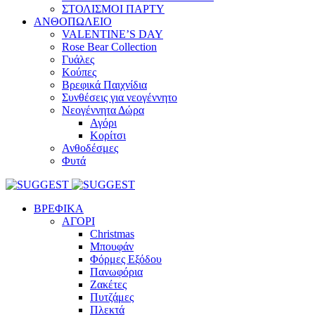
ΣΤΟΛΙΣΜΟΙ ΠΑΡΤΥ
ΑΝΘΟΠΩΛΕΙΟ
VALENTINE’S DAY
Rose Bear Collection
Γυάλες
Κούπες
Βρεφικά Παιχνίδια
Συνθέσεις για νεογέννητο
Νεογέννητα Δώρα
Αγόρι
Κορίτσι
Ανθοδέσμες
Φυτά
ΒΡΕΦΙΚΑ
ΑΓΟΡΙ
Christmas
Μπουφάν
Φόρμες Εξόδου
Πανωφόρια
Ζακέτες
Πυτζάμες
Πλεκτά