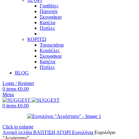
ΑΓΟΡΙ
Γραβάτες
Παπιγιόν
Σκουφάκια
Καπέλα
Πιπίλες
ΚΟΡΙΤΣΙ
Τουρμπάνια
Κορδέλες
Σκουφάκια
Καπέλα
Πιπίλες
BLOG
Login / Register
0
items
€
0.00
Menu
0
items
€
0.00
Click to enlarge
Αρχική σελίδα
ΒΑΠΤΙΣΗ
ΑΓΟΡΙ
Ευχολόγια
Ευχολόγιο
“Αερόστατο”