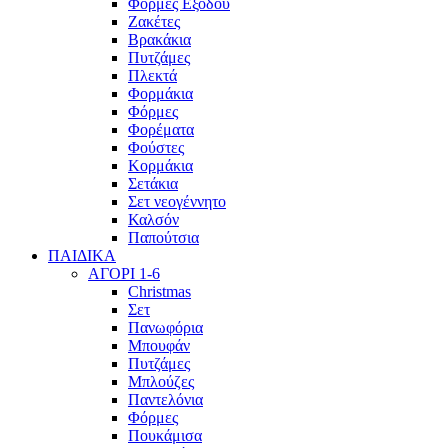
Φόρμες Εξόδου
Ζακέτες
Βρακάκια
Πυτζάμες
Πλεκτά
Φορμάκια
Φόρμες
Φορέματα
Φούστες
Κορμάκια
Σετάκια
Σετ νεογέννητο
Καλσόν
Παπούτσια
ΠΑΙΔΙΚΑ
ΑΓΟΡΙ 1-6
Christmas
Σετ
Πανωφόρια
Μπουφάν
Πυτζάμες
Μπλούζες
Παντελόνια
Φόρμες
Πουκάμισα