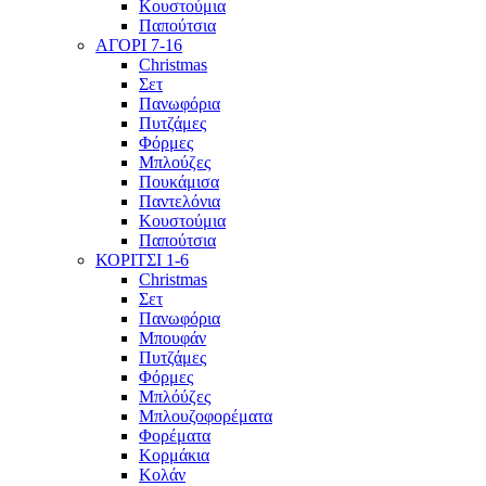
Κουστούμια
Παπούτσια
ΑΓΟΡΙ 7-16
Christmas
Σετ
Πανωφόρια
Πυτζάμες
Φόρμες
Μπλούζες
Πουκάμισα
Παντελόνια
Κουστούμια
Παπούτσια
ΚΟΡΙΤΣΙ 1-6
Christmas
Σετ
Πανωφόρια
Μπουφάν
Πυτζάμες
Φόρμες
Μπλόύζες
Μπλουζοφορέματα
Φορέματα
Κορμάκια
Κολάν