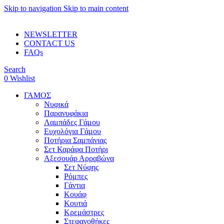
Skip to navigation
Skip to main content
ADD ANYTHING HERE OR JUST REMOVE IT…
NEWSLETTER
CONTACT US
FAQs
Search
0
Wishlist
ΓΑΜΟΣ
Νυφικά
Παρανυφάκια
Λαμπάδες Γάμου
Ευχολόγια Γάμου
Ποτήρια Σαμπάνιας
Σετ Καράφα Ποτήρι
Αξεσουάρ Αρραβώνα
Σετ Νύφης
Ρόμπες
Γάντια
Κουάφ
Κουτιά
Κρεμάστρες
Στεφανοθήκες