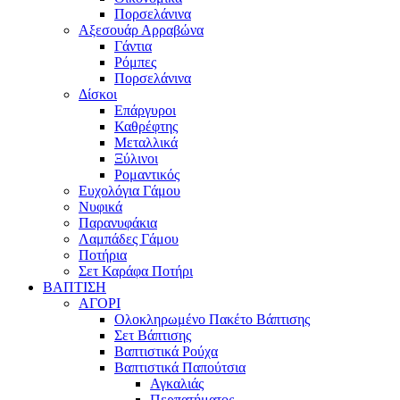
Πορσελάνινα
Αξεσουάρ Αρραβώνα
Γάντια
Ρόμπες
Πορσελάνινα
Δίσκοι
Επάργυροι
Καθρέφτης
Μεταλλικά
Ξύλινοι
Ρομαντικός
Ευχολόγια Γάμου
Νυφικά
Παρανυφάκια
Λαμπάδες Γάμου
Ποτήρια
Σετ Καράφα Ποτήρι
ΒΑΠΤΙΣΗ
ΑΓΟΡΙ
Ολοκληρωμένο Πακέτο Βάπτισης
Σετ Βάπτισης
Βαπτιστικά Ρούχα
Βαπτιστικά Παπούτσια
Αγκαλιάς
Περπατήματος