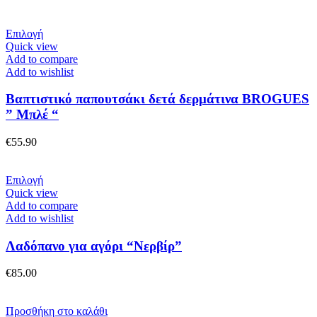
να
επιλεγούν
στη
Αυτό
Επιλογή
σελίδα
το
Quick view
του
προϊόν
Add to compare
προϊόντος
έχει
Add to wishlist
πολλαπλές
παραλλαγές.
Βαπτιστικό παπουτσάκι δετά δερμάτινα BROGUES
Οι
” Μπλέ “
επιλογές
μπορούν
€
55.90
να
επιλεγούν
στη
Αυτό
Επιλογή
σελίδα
το
Quick view
του
προϊόν
Add to compare
προϊόντος
έχει
Add to wishlist
πολλαπλές
παραλλαγές.
Λαδόπανο για αγόρι “Νερβίρ”
Οι
επιλογές
€
85.00
μπορούν
να
επιλεγούν
Προσθήκη στο καλάθι