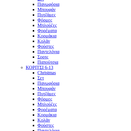
Πανωφόρια
Μπουφάν
Πυτζάμες
Φόρμες
Μπλούζες
Φορέματα
Κορμάκια
Κολάν
Φούστες
Παντελόνια
Σορτς
Παπούτσια
ΚΟΡΙΤΣΙ 6-13
Christmas
Σετ
Πανωφόρια
Μπουφάν
Πυτζάμες
Φόρμες
Μπλούζες
Φορέματα
Κορμάκια
Κολάν
Φούστες
Παντελόνια