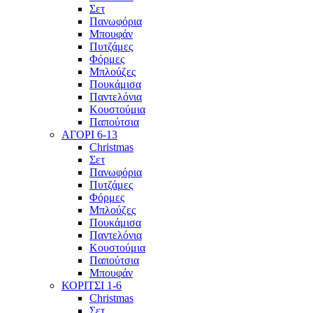
Σετ
Πανωφόρια
Μπουφάν
Πυτζάμες
Φόρμες
Μπλούζες
Πουκάμισα
Παντελόνια
Κουστούμια
Παπούτσια
ΑΓΟΡΙ 6-13
Christmas
Σετ
Πανωφόρια
Πυτζάμες
Φόρμες
Μπλούζες
Πουκάμισα
Παντελόνια
Κουστούμια
Παπούτσια
Μπουφάν
ΚΟΡΙΤΣΙ 1-6
Christmas
Σετ