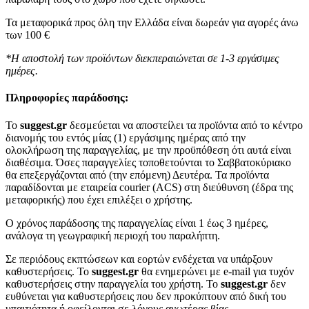
Τα μεταφορικά προς όλη την Ελλάδα είναι δωρεάν για αγορές άνω
των 100 €
*Η αποστολή των προϊόντων διεκπεραιώνεται σε 1-3 εργάσιμες
ημέρες.
Πληροφορίες παράδοσης:
To
suggest.gr
δεσμεύεται να αποστείλει τα προϊόντα από το κέντρο
διανομής του εντός μίας (1) εργάσιμης ημέρας από την
ολοκλήρωση της παραγγελίας, με την προϋπόθεση ότι αυτά είναι
διαθέσιμα. Όσες παραγγελίες τοποθετούνται το Σαββατοκύριακο
θα επεξεργάζονται από (την επόμενη) Δευτέρα. Τα προϊόντα
παραδίδονται με εταιρεία courier (ACS) στη διεύθυνση (έδρα της
μεταφορικής) που έχει επιλέξει ο χρήστης.
Ο χρόνος παράδοσης της παραγγελίας είναι 1 έως 3 ημέρες,
ανάλογα τη γεωγραφική περιοχή του παραλήπτη.
Σε περιόδους εκπτώσεων και εορτών ενδέχεται να υπάρξουν
καθυστερήσεις. Το
suggest.gr
θα ενημερώνει με e-mail για τυχόν
καθυστερήσεις στην παραγγελία του χρήστη. Το
suggest.gr
δεν
ευθύνεται για καθυστερήσεις που δεν προκύπτουν από δική του
υπαιτιότητα ή οφείλονται σε λόγους ανωτέρας βίας.