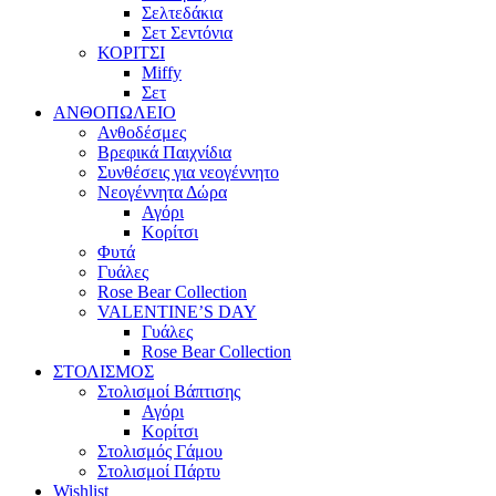
Σελτεδάκια
Σετ Σεντόνια
ΚΟΡΙΤΣΙ
Miffy
Σετ
ΑΝΘΟΠΩΛΕΙΟ
Ανθοδέσμες
Βρεφικά Παιχνίδια
Συνθέσεις για νεογέννητο
Νεογέννητα Δώρα
Αγόρι
Κορίτσι
Φυτά
Γυάλες
Rose Bear Collection
VALENTINE’S DAY
Γυάλες
Rose Bear Collection
ΣΤΟΛΙΣΜΟΣ
Στολισμοί Βάπτισης
Αγόρι
Κορίτσι
Στολισμός Γάμου
Στολισμοί Πάρτυ
Wishlist