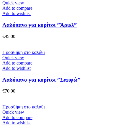
στη
Quick view
σελίδα
Add to compare
του
Add to wishlist
προϊόντος
Λαδόπανο για κορίτσι ”Άριελ”
€
95.00
Προσθήκη στο καλάθι
Quick view
Add to compare
Add to wishlist
Λαδόπανο για κορίτσι ”Σαπφώ”
€
70.00
Προσθήκη στο καλάθι
Quick view
Add to compare
Add to wishlist