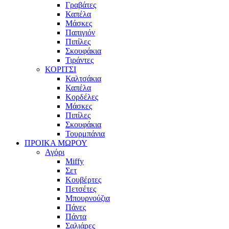
Γραβάτες
Καπέλα
Μάσκες
Παπιγιόν
Πιπίλες
Σκουφάκια
Τιράντες
ΚΟΡΙΤΣΙ
Καλτσάκια
Καπέλα
Κορδέλες
Μάσκες
Πιπίλες
Σκουφάκια
Τουρμπάνια
ΠΡΟΙΚΑ ΜΩΡΟΥ
Αγόρι
Miffy
Σετ
Κουβέρτες
Πετσέτες
Μπουρνούζια
Πάνες
Πάντα
Σαλιάρες