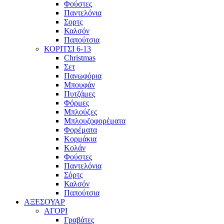
Φούστες
Παντελόνια
Σορτς
Καλσόν
Παπούτσια
ΚΟΡΙΤΣΙ 6-13
Christmas
Σετ
Πανωφόρια
Μπουφάν
Πυτζάμες
Φόρμες
Μπλούζες
Μπλουζοφορέματα
Φορέματα
Κορμάκια
Κολάν
Φούστες
Παντελόνια
Σόρτς
Καλσόν
Παπούτσια
ΑΞΕΣΟΥΑΡ
ΑΓΟΡΙ
Γραβάτες