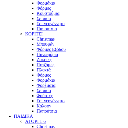
Φορμάκια
Φόρμες
Κουστούμια
Σετάκια
Σετ νεογέννητο
Παπούτσια
ΚΟΡΙΤΣΙ
Christmas
Μπουφάν
Φόρμες Εξόδου
Πανωφόρια
Ζακέτες
Πυτζάμες
Πλεκτά
Φόρμες
Φορμάκια
Φορέματα
Σετάκια
Φούστες
Σετ νεογέννητο
Καλσόν
Παπούτσια
ΠΑΙΔΙΚΑ
ΑΓΟΡΙ 1-6
Christmas