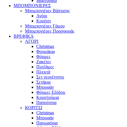
Μαρτυρικά
ΜΠΟΜΠΟΝΙΕΡΕΣ
Μπομπονιέρες Βάπτισης
Αγόρι
Κορίτσι
Μπομπονιέρες Γάμου
Μπομπονιέρες Προσφοράς
ΒΡΕΦΙΚΑ
ΑΓΟΡΙ
Christmas
Φορμάκια
Φόρμες
Ζακέτες
Πυτζάμες
Πλεκτά
Σετ νεογέννητο
Σετάκια
Μπουφάν
Φόρμες Εξόδου
Κουστούμια
Παπούτσια
ΚΟΡΙΤΣΙ
Christmas
Μπουφάν
Πανωφόρια