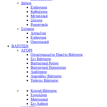
Δίσκοι
Επάργυροι
Καθρέφτης
Μεταλλικά
Ξύλινοι
Ρομαντικός
Στέφανα
Ασημένια
Επάργυρα
Οικονομικά
ΒΑΠΤΙΣΗ
ΑΓΟΡΙ
Ολοκληρωμένο Πακέτο Βάπτισης
Σετ Βάπτισης
Βαπτιστικά Ρούχα
Βαπτιστικά Παπούτσια
Λαδόπανα
Λαμπάδες Βάπτισης
Τσάντες Βάπτισης
Κουτιά Βάπτισης
Ευχολόγια
Μαρτυρικά
Σετ Λαδιού