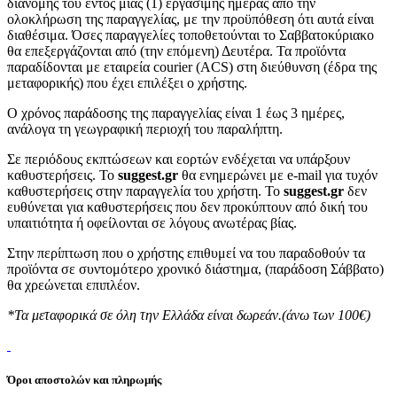
διανομής του εντός μίας (1) εργάσιμης ημέρας από την
ολοκλήρωση της παραγγελίας, με την προϋπόθεση ότι αυτά είναι
διαθέσιμα. Όσες παραγγελίες τοποθετούνται το Σαββατοκύριακο
θα επεξεργάζονται από (την επόμενη) Δευτέρα. Τα προϊόντα
παραδίδονται με εταιρεία courier (ACS) στη διεύθυνση (έδρα της
μεταφορικής) που έχει επιλέξει ο χρήστης.
Ο χρόνος παράδοσης της παραγγελίας είναι 1 έως 3 ημέρες,
ανάλογα τη γεωγραφική περιοχή του παραλήπτη.
Σε περιόδους εκπτώσεων και εορτών ενδέχεται να υπάρξουν
καθυστερήσεις. Το
suggest.gr
θα ενημερώνει με e-mail για τυχόν
καθυστερήσεις στην παραγγελία του χρήστη. Το
suggest.gr
δεν
ευθύνεται για καθυστερήσεις που δεν προκύπτουν από δική του
υπαιτιότητα ή οφείλονται σε λόγους ανωτέρας βίας.
Στην περίπτωση που ο χρήστης επιθυμεί να του παραδοθούν τα
προϊόντα σε συντομότερο χρονικό διάστημα, (παράδοση Σάββατο)
θα χρεώνεται επιπλέον.
*Τα μεταφορικά σε όλη την Ελλάδα είναι δωρεάν.(άνω των 100€)
Όροι αποστολών και πληρωμής