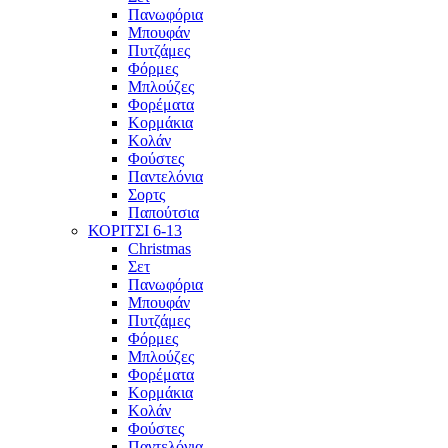
Πανωφόρια
Μπουφάν
Πυτζάμες
Φόρμες
Μπλούζες
Φορέματα
Κορμάκια
Κολάν
Φούστες
Παντελόνια
Σορτς
Παπούτσια
ΚΟΡΙΤΣΙ 6-13
Christmas
Σετ
Πανωφόρια
Μπουφάν
Πυτζάμες
Φόρμες
Μπλούζες
Φορέματα
Κορμάκια
Κολάν
Φούστες
Παντελόνια