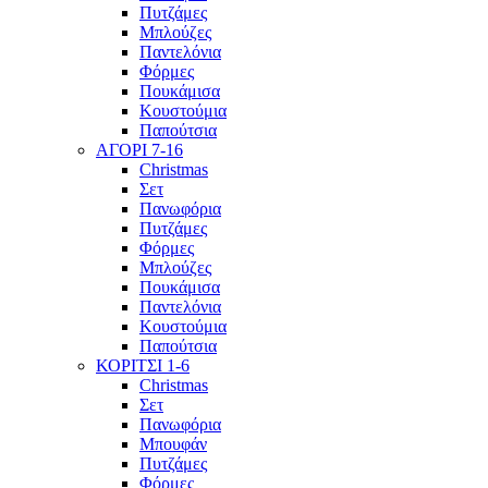
Πυτζάμες
Μπλούζες
Παντελόνια
Φόρμες
Πουκάμισα
Κουστούμια
Παπούτσια
ΑΓΟΡΙ 7-16
Christmas
Σετ
Πανωφόρια
Πυτζάμες
Φόρμες
Μπλούζες
Πουκάμισα
Παντελόνια
Κουστούμια
Παπούτσια
ΚΟΡΙΤΣΙ 1-6
Christmas
Σετ
Πανωφόρια
Μπουφάν
Πυτζάμες
Φόρμες