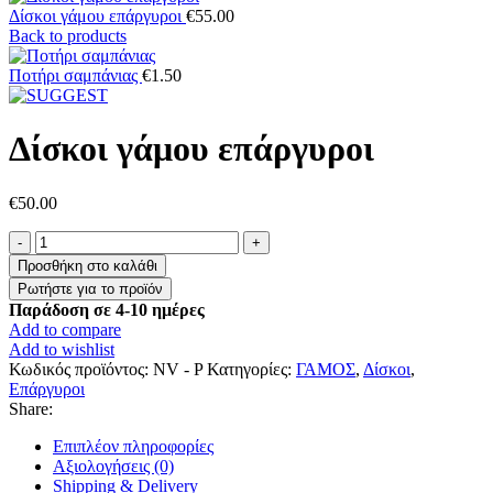
Δίσκοι γάμου επάργυροι
€
55.00
Back to products
Ποτήρι σαμπάνιας
€
1.50
Δίσκοι γάμου επάργυροι
€
50.00
Δίσκοι
γάμου
Προσθήκη στο καλάθι
επάργυροι
ποσότητα
Παράδοση σε 4-10 ημέρες
Add to compare
Add to wishlist
Κωδικός προϊόντος:
NV - P
Κατηγορίες:
ΓΑΜΟΣ
,
Δίσκοι
,
Επάργυροι
Share:
Επιπλέον πληροφορίες
Αξιολογήσεις (0)
Shipping & Delivery