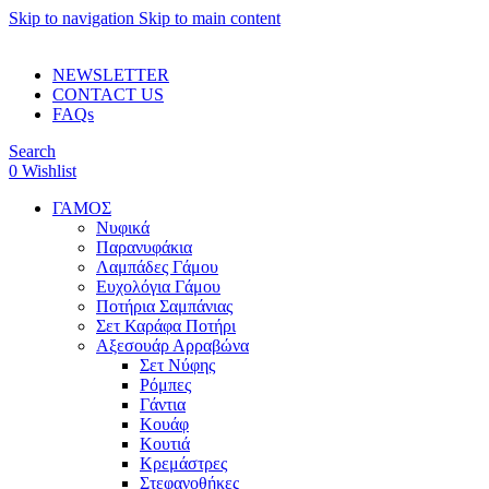
Skip to navigation
Skip to main content
ADD ANYTHING HERE OR JUST REMOVE IT…
NEWSLETTER
CONTACT US
FAQs
Search
0
Wishlist
ΓΑΜΟΣ
Νυφικά
Παρανυφάκια
Λαμπάδες Γάμου
Ευχολόγια Γάμου
Ποτήρια Σαμπάνιας
Σετ Καράφα Ποτήρι
Αξεσουάρ Αρραβώνα
Σετ Νύφης
Ρόμπες
Γάντια
Κουάφ
Κουτιά
Κρεμάστρες
Στεφανοθήκες