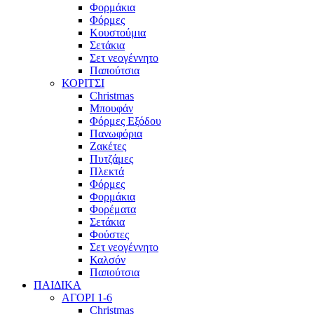
Φορμάκια
Φόρμες
Κουστούμια
Σετάκια
Σετ νεογέννητο
Παπούτσια
ΚΟΡΙΤΣΙ
Christmas
Μπουφάν
Φόρμες Εξόδου
Πανωφόρια
Ζακέτες
Πυτζάμες
Πλεκτά
Φόρμες
Φορμάκια
Φορέματα
Σετάκια
Φούστες
Σετ νεογέννητο
Καλσόν
Παπούτσια
ΠΑΙΔΙΚΑ
ΑΓΟΡΙ 1-6
Christmas