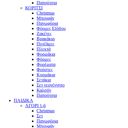
Παπούτσια
ΚΟΡΙΤΣΙ
Christmas
Μπουφάν
Πανωφόρια
Φόρμες Εξόδου
Ζακέτες
Βρακάκια
Πυτζάμες
Πλεκτά
Φορμάκια
Φόρμες
Φορέματα
Φούστες
Κορμάκια
Σετάκια
Σετ νεογέννητο
Καλσόν
Παπούτσια
ΠΑΙΔΙΚΑ
ΑΓΟΡΙ 1-6
Christmas
Σετ
Πανωφόρια
Μπουφάν