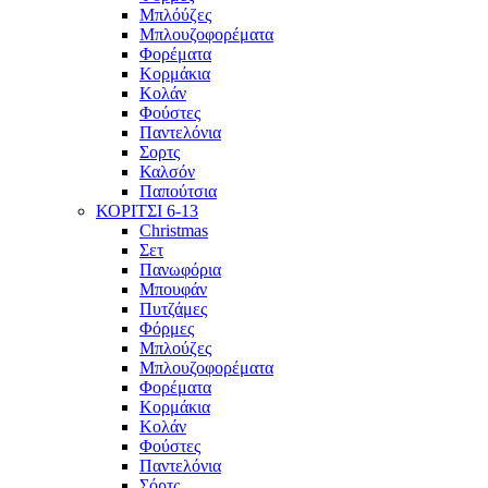
Μπλόύζες
Μπλουζοφορέματα
Φορέματα
Κορμάκια
Κολάν
Φούστες
Παντελόνια
Σορτς
Καλσόν
Παπούτσια
ΚΟΡΙΤΣΙ 6-13
Christmas
Σετ
Πανωφόρια
Μπουφάν
Πυτζάμες
Φόρμες
Μπλούζες
Μπλουζοφορέματα
Φορέματα
Κορμάκια
Κολάν
Φούστες
Παντελόνια
Σόρτς