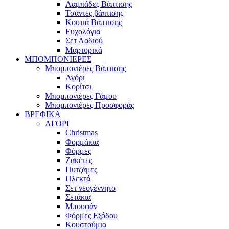
Λαμπάδες Βάπτισης
Τσάντες βάπτισης
Κουτιά Βάπτισης
Ευχολόγια
Σετ Λαδιού
Μαρτυρικά
ΜΠΟΜΠΟΝΙΕΡΕΣ
Μπομπονιέρες Βάπτισης
Αγόρι
Κορίτσι
Μπομπονιέρες Γάμου
Μπομπονιέρες Προσφοράς
ΒΡΕΦΙΚΑ
ΑΓΟΡΙ
Christmas
Φορμάκια
Φόρμες
Ζακέτες
Πυτζάμες
Πλεκτά
Σετ νεογέννητο
Σετάκια
Μπουφάν
Φόρμες Εξόδου
Κουστούμια