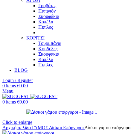
ΑΓΟΡΙ
Γραβάτες
Παπιγιόν
Σκουφάκια
Καπέλα
Πιπίλες
ΚΟΡΙΤΣΙ
Τουρμπάνια
Κορδέλες
Σκουφάκια
Καπέλα
Πιπίλες
BLOG
Login / Register
0
items
€
0.00
Menu
0
items
€
0.00
Click to enlarge
Αρχική σελίδα
ΓΑΜΟΣ
Δίσκοι
Επάργυροι
Δίσκοι γάμου επάργυροι