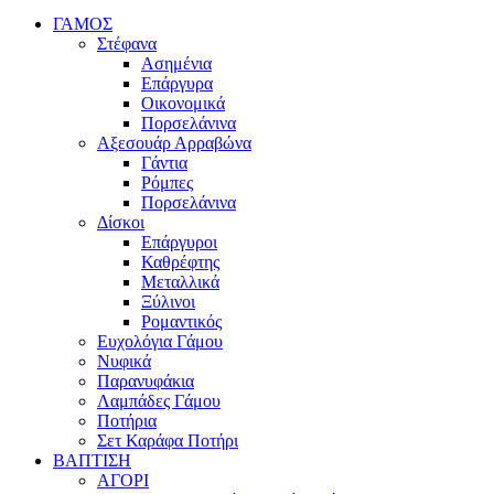
ΓΑΜΟΣ
Στέφανα
Ασημένια
Επάργυρα
Οικονομικά
Πορσελάνινα
Αξεσουάρ Αρραβώνα
Γάντια
Ρόμπες
Πορσελάνινα
Δίσκοι
Επάργυροι
Καθρέφτης
Μεταλλικά
Ξύλινοι
Ρομαντικός
Ευχολόγια Γάμου
Νυφικά
Παρανυφάκια
Λαμπάδες Γάμου
Ποτήρια
Σετ Καράφα Ποτήρι
ΒΑΠΤΙΣΗ
ΑΓΟΡΙ