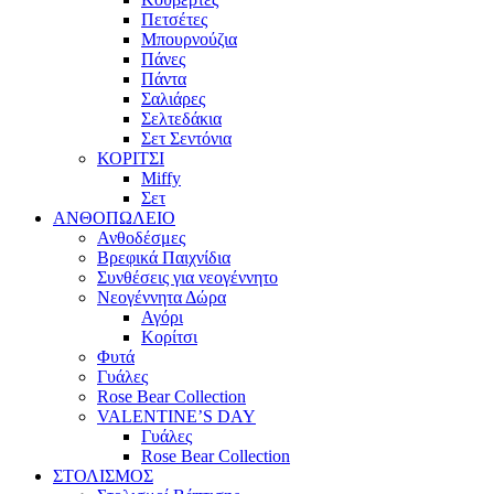
Πετσέτες
Μπουρνούζια
Πάνες
Πάντα
Σαλιάρες
Σελτεδάκια
Σετ Σεντόνια
ΚΟΡΙΤΣΙ
Miffy
Σετ
ΑΝΘΟΠΩΛΕΙΟ
Ανθοδέσμες
Βρεφικά Παιχνίδια
Συνθέσεις για νεογέννητο
Νεογέννητα Δώρα
Αγόρι
Κορίτσι
Φυτά
Γυάλες
Rose Bear Collection
VALENTINE’S DAY
Γυάλες
Rose Bear Collection
ΣΤΟΛΙΣΜΟΣ