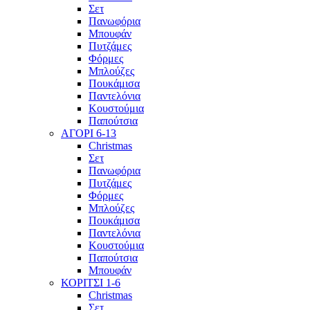
Σετ
Πανωφόρια
Μπουφάν
Πυτζάμες
Φόρμες
Μπλούζες
Πουκάμισα
Παντελόνια
Κουστούμια
Παπούτσια
ΑΓΟΡΙ 6-13
Christmas
Σετ
Πανωφόρια
Πυτζάμες
Φόρμες
Μπλούζες
Πουκάμισα
Παντελόνια
Κουστούμια
Παπούτσια
Μπουφάν
ΚΟΡΙΤΣΙ 1-6
Christmas
Σετ