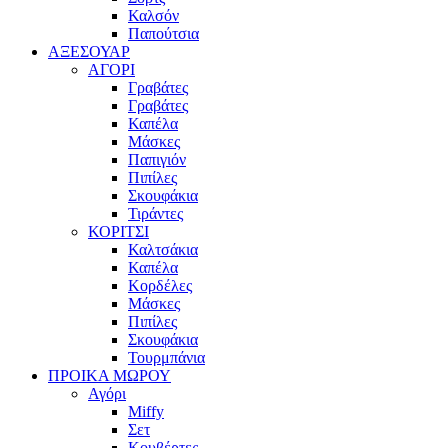
Καλσόν
Παπούτσια
ΑΞΕΣΟΥΑΡ
ΑΓΟΡΙ
Γραβάτες
Γραβάτες
Καπέλα
Μάσκες
Παπιγιόν
Πιπίλες
Σκουφάκια
Τιράντες
ΚΟΡΙΤΣΙ
Καλτσάκια
Καπέλα
Κορδέλες
Μάσκες
Πιπίλες
Σκουφάκια
Τουρμπάνια
ΠΡΟΙΚΑ ΜΩΡΟΥ
Αγόρι
Miffy
Σετ
Κουβέρτες