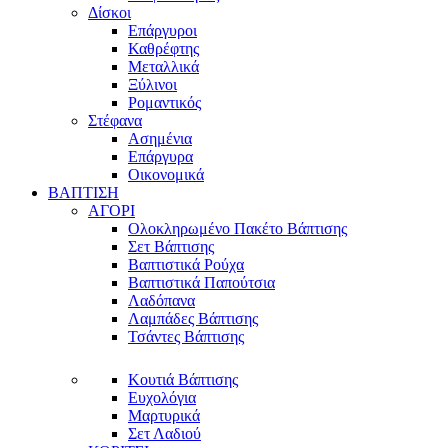
Δίσκοι
Επάργυροι
Καθρέφτης
Μεταλλικά
Ξύλινοι
Ρομαντικός
Στέφανα
Ασημένια
Επάργυρα
Οικονομικά
ΒΑΠΤΙΣΗ
ΑΓΟΡΙ
Ολοκληρωμένο Πακέτο Βάπτισης
Σετ Βάπτισης
Βαπτιστικά Ρούχα
Βαπτιστικά Παπούτσια
Λαδόπανα
Λαμπάδες Βάπτισης
Τσάντες Βάπτισης
Κουτιά Βάπτισης
Ευχολόγια
Μαρτυρικά
Σετ Λαδιού