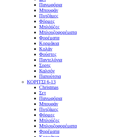
Πανωφόρια
Μπουφάν
Πυτζάμες
Φόρμες
Μπλόύζες
Μπλουζοφορέματα
Φορέματα
Κορμάκια
Κολάν
Φούστες
Παντελόνια
Σορτς
Καλσόν
Παπούτσια
ΚΟΡΙΤΣΙ 6-13
Christmas
Σετ
Πανωφόρια
Μπουφάν
Πυτζάμες
Φόρμες
Μπλούζες
Μπλουζοφορέματα
Φορέματα
Κορμάκια