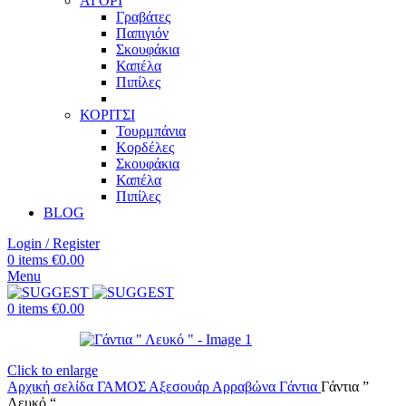
ΑΓΟΡΙ
Γραβάτες
Παπιγιόν
Σκουφάκια
Καπέλα
Πιπίλες
ΚΟΡΙΤΣΙ
Τουρμπάνια
Κορδέλες
Σκουφάκια
Καπέλα
Πιπίλες
BLOG
Login / Register
0
items
€
0.00
Menu
0
items
€
0.00
Click to enlarge
Αρχική σελίδα
ΓΑΜΟΣ
Αξεσουάρ Αρραβώνα
Γάντια
Γάντια ”
Λευκό “