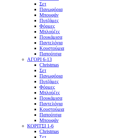
Σετ
Πανωφόρια
Μπουφάν
Πυτζάμες
Φόρμες
Μπλούζες
Πουκάμισα
Παντελόνια
Κουστούμια
Παπούτσια
ΑΓΟΡΙ 6-13
Christmas
Σετ
Πανωφόρια
Πυτζάμες
Φόρμες
Μπλούζες
Πουκάμισα
Παντελόνια
Κουστούμια
Παπούτσια
Μπουφάν
ΚΟΡΙΤΣΙ 1-6
Christmas
Σετ