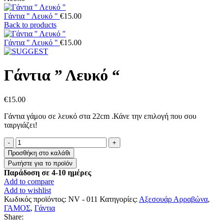
Γάντια " Λευκό "
€
15.00
Back to products
Γάντια " Λευκό "
€
15.00
Γάντια ” Λευκό “
€
15.00
Γάντια γάμου σε λευκό στα 22cm .Κάνε την επιλογή που σου
ταιργιάζει!
Γάντια
"
Προσθήκη στο καλάθι
Λευκό
"
Παράδοση σε 4-10 ημέρες
ποσότητα
Add to compare
Add to wishlist
Κωδικός προϊόντος:
NV - 011
Κατηγορίες:
Αξεσουάρ Αρραβώνα
,
ΓΑΜΟΣ
,
Γάντια
Share: