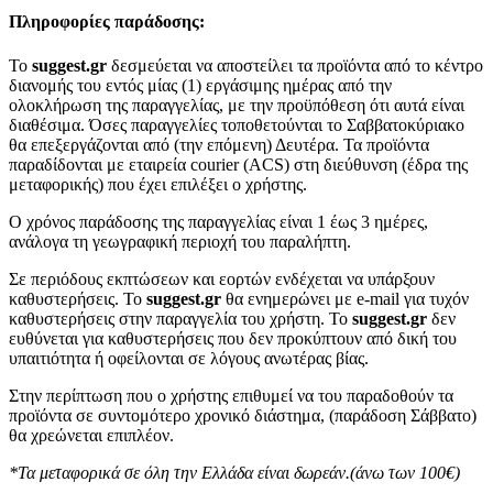
Πληροφορίες παράδοσης:
To
suggest.gr
δεσμεύεται να αποστείλει τα προϊόντα από το κέντρο
διανομής του εντός μίας (1) εργάσιμης ημέρας από την
ολοκλήρωση της παραγγελίας, με την προϋπόθεση ότι αυτά είναι
διαθέσιμα. Όσες παραγγελίες τοποθετούνται το Σαββατοκύριακο
θα επεξεργάζονται από (την επόμενη) Δευτέρα. Τα προϊόντα
παραδίδονται με εταιρεία courier (ACS) στη διεύθυνση (έδρα της
μεταφορικής) που έχει επιλέξει ο χρήστης.
Ο χρόνος παράδοσης της παραγγελίας είναι 1 έως 3 ημέρες,
ανάλογα τη γεωγραφική περιοχή του παραλήπτη.
Σε περιόδους εκπτώσεων και εορτών ενδέχεται να υπάρξουν
καθυστερήσεις. Το
suggest.gr
θα ενημερώνει με e-mail για τυχόν
καθυστερήσεις στην παραγγελία του χρήστη. Το
suggest.gr
δεν
ευθύνεται για καθυστερήσεις που δεν προκύπτουν από δική του
υπαιτιότητα ή οφείλονται σε λόγους ανωτέρας βίας.
Στην περίπτωση που ο χρήστης επιθυμεί να του παραδοθούν τα
προϊόντα σε συντομότερο χρονικό διάστημα, (παράδοση Σάββατο)
θα χρεώνεται επιπλέον.
*Τα μεταφορικά σε όλη την Ελλάδα είναι δωρεάν.(άνω των 100€)