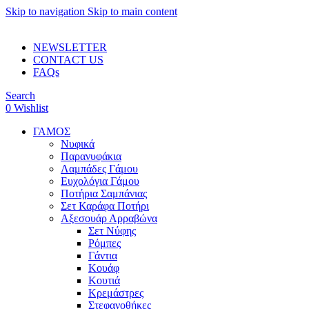
Skip to navigation
Skip to main content
ADD ANYTHING HERE OR JUST REMOVE IT…
NEWSLETTER
CONTACT US
FAQs
Search
0
Wishlist
ΓΑΜΟΣ
Νυφικά
Παρανυφάκια
Λαμπάδες Γάμου
Ευχολόγια Γάμου
Ποτήρια Σαμπάνιας
Σετ Καράφα Ποτήρι
Αξεσουάρ Αρραβώνα
Σετ Νύφης
Ρόμπες
Γάντια
Κουάφ
Κουτιά
Κρεμάστρες
Στεφανοθήκες