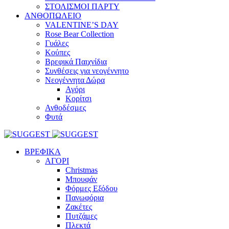
ΣΤΟΛΙΣΜΟΙ ΠΑΡΤΥ
ΑΝΘΟΠΩΛΕΙΟ
VALENTINE’S DAY
Rose Bear Collection
Γυάλες
Κούπες
Βρεφικά Παιχνίδια
Συνθέσεις για νεογέννητο
Νεογέννητα Δώρα
Αγόρι
Κορίτσι
Ανθοδέσμες
Φυτά
ΒΡΕΦΙΚΑ
ΑΓΟΡΙ
Christmas
Μπουφάν
Φόρμες Εξόδου
Πανωφόρια
Ζακέτες
Πυτζάμες
Πλεκτά