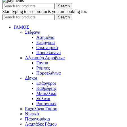
Search
Start typing to see products you are looking for.
Search
ΓΑΜΟΣ
Στέφανα
Ασημένια
Επάργυρα
Οικονομικά
Πορσελάνινα
Αξεσουάρ Αρραβώνα
Γάντια
Ρόμπες
Πορσελάνινα
Δίσκοι
Επάργυροι
Καθρέφτης
Μεταλλικά
Ξύλινοι
Ρομαντικός
Ευχολόγια Γάμου
Νυφικά
Παρανυφάκια
Λαμπάδες Γάμου