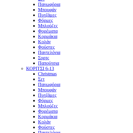
Πανωφόρια
Μπουφάν
Πυτζάμες
Φόρμες
Μπλούζες
Φορέματα
Κορμάκια
Κολάν
Φούστες
Παντελόνια
Σορτς
Παπούτσια
ΚΟΡΙΤΣΙ 6-13
Christmas
Σετ
Πανωφόρια
Μπουφάν
Πυτζάμες
Φόρμες
Μπλούζες
Φορέματα
Κορμάκια
Κολάν
Φούστες
Παντελόνια