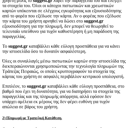
χρήστη μόλις το
suggest.gr
λάβει την παραγγελία του και ελέγξει
τα στοιχεία του. Όλοι οι κάτοχοι πιστωτικών και χρεωστικών
καρτών υπόκεινται σε ελέγχους εγκυρότητας και εξουσιοδότησης
από το φορέα που εξέδωσε την κάρτα. Αν ο φορέας που εξέδωσε
την κάρτα του χρήστη αρνηθεί να δώσει στο
suggest.gr
εξουσιοδότηση για την πληρωμή, δεν μπορεί να θεωρηθεί το
τελευταίο υπεύθυνο για τυχόν καθυστέρηση ή μη παράδοση της
παραγγελίας.
Το
suggest.gr
καταβάλλει κάθε εύλογη προσπάθεια για να κάνει
την ιστοσελίδα όσο το δυνατόν ασφαλέστερη.
Όλες οι συναλλαγές μέσω πιστωτικών καρτών στην ιστοσελίδα της
διεκπεραιώνονται χρησιμοποιώντας την τεχνολογία πληρωμών της
Τράπεζας Πειραιώς, οι οποίες κρυπτογραφούν τα στοιχεία της
κάρτας του χρήστη σε ασφαλές περιβάλλον κεντρικού υπολογιστή.
Επιπλέον, το
suggest.gr
καταβάλλει κάθε εύλογη προσπάθεια, στο
βαθμό που έχει τη δυνατότητα, για να διατηρήσει τα στοιχεία της
παραγγελίας και της πληρωμής απόρρητα, αλλά εφόσον δεν
υπάρχει αμέλεια εκ μέρους της δεν φέρει ευθύνη για τυχόν
απώλεια σε βάρος του χρήστη.
2) Πληρωμή με Τραπεζική Κατάθεση.