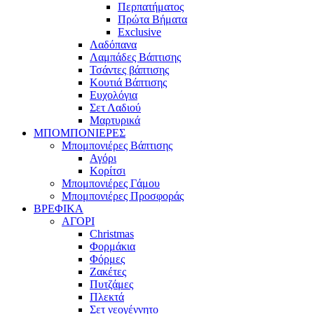
Περπατήματος
Πρώτα Βήματα
Exclusive
Λαδόπανα
Λαμπάδες Βάπτισης
Τσάντες βάπτισης
Κουτιά Βάπτισης
Ευχολόγια
Σετ Λαδιού
Μαρτυρικά
ΜΠΟΜΠΟΝΙΕΡΕΣ
Μπομπονιέρες Βάπτισης
Αγόρι
Κορίτσι
Μπομπονιέρες Γάμου
Μπομπονιέρες Προσφοράς
ΒΡΕΦΙΚΑ
ΑΓΟΡΙ
Christmas
Φορμάκια
Φόρμες
Ζακέτες
Πυτζάμες
Πλεκτά
Σετ νεογέννητο