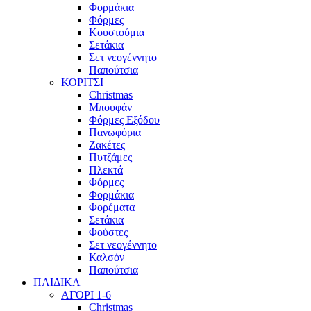
Φορμάκια
Φόρμες
Κουστούμια
Σετάκια
Σετ νεογέννητο
Παπούτσια
ΚΟΡΙΤΣΙ
Christmas
Μπουφάν
Φόρμες Εξόδου
Πανωφόρια
Ζακέτες
Πυτζάμες
Πλεκτά
Φόρμες
Φορμάκια
Φορέματα
Σετάκια
Φούστες
Σετ νεογέννητο
Καλσόν
Παπούτσια
ΠΑΙΔΙΚΑ
ΑΓΟΡΙ 1-6
Christmas