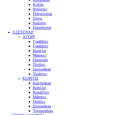
Κολάν
Φούστες
Παντελόνια
Σόρτς
Καλσόν
Παπούτσια
ΑΞΕΣΟΥΑΡ
ΑΓΟΡΙ
Γραβάτες
Γραβάτες
Καπέλα
Μάσκες
Παπιγιόν
Πιπίλες
Σκουφάκια
Τιράντες
ΚΟΡΙΤΣΙ
Καλτσάκια
Καπέλα
Κορδέλες
Μάσκες
Πιπίλες
Σκουφάκια
Τουρμπάνια