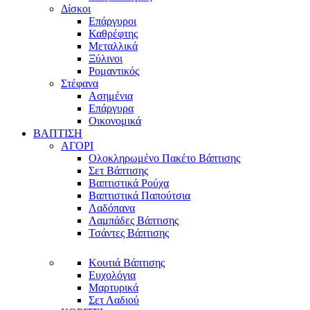
Δίσκοι
Επάργυροι
Καθρέφτης
Μεταλλικά
Ξύλινοι
Ρομαντικός
Στέφανα
Ασημένια
Επάργυρα
Οικονομικά
ΒΑΠΤΙΣΗ
ΑΓΟΡΙ
Ολοκληρωμένο Πακέτο Βάπτισης
Σετ Βάπτισης
Βαπτιστικά Ρούχα
Βαπτιστικά Παπούτσια
Λαδόπανα
Λαμπάδες Βάπτισης
Τσάντες Βάπτισης
Κουτιά Βάπτισης
Ευχολόγια
Μαρτυρικά
Σετ Λαδιού