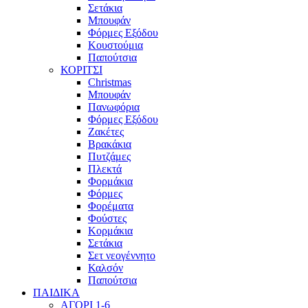
Σετάκια
Μπουφάν
Φόρμες Εξόδου
Κουστούμια
Παπούτσια
ΚΟΡΙΤΣΙ
Christmas
Μπουφάν
Πανωφόρια
Φόρμες Εξόδου
Ζακέτες
Βρακάκια
Πυτζάμες
Πλεκτά
Φορμάκια
Φόρμες
Φορέματα
Φούστες
Κορμάκια
Σετάκια
Σετ νεογέννητο
Καλσόν
Παπούτσια
ΠΑΙΔΙΚΑ
ΑΓΟΡΙ 1-6