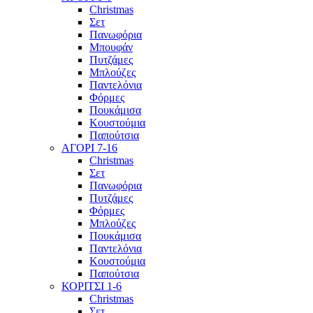
Christmas
Σετ
Πανωφόρια
Μπουφάν
Πυτζάμες
Μπλούζες
Παντελόνια
Φόρμες
Πουκάμισα
Κουστούμια
Παπούτσια
ΑΓΟΡΙ 7-16
Christmas
Σετ
Πανωφόρια
Πυτζάμες
Φόρμες
Μπλούζες
Πουκάμισα
Παντελόνια
Κουστούμια
Παπούτσια
ΚΟΡΙΤΣΙ 1-6
Christmas
Σετ