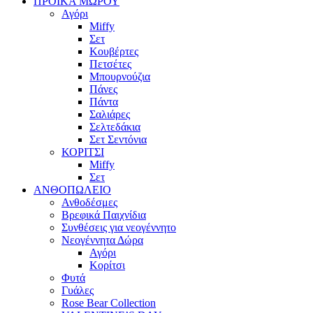
ΠΡΟΙΚΑ ΜΩΡΟΥ
Αγόρι
Miffy
Σετ
Κουβέρτες
Πετσέτες
Μπουρνούζια
Πάνες
Πάντα
Σαλιάρες
Σελτεδάκια
Σετ Σεντόνια
ΚΟΡΙΤΣΙ
Miffy
Σετ
ΑΝΘΟΠΩΛΕΙΟ
Ανθοδέσμες
Βρεφικά Παιχνίδια
Συνθέσεις για νεογέννητο
Νεογέννητα Δώρα
Αγόρι
Κορίτσι
Φυτά
Γυάλες
Rose Bear Collection