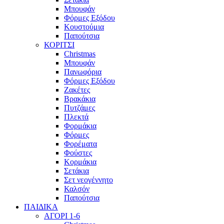
Μπουφάν
Φόρμες Εξόδου
Κουστούμια
Παπούτσια
ΚΟΡΙΤΣΙ
Christmas
Μπουφάν
Πανωφόρια
Φόρμες Εξόδου
Ζακέτες
Βρακάκια
Πυτζάμες
Πλεκτά
Φορμάκια
Φόρμες
Φορέματα
Φούστες
Κορμάκια
Σετάκια
Σετ νεογέννητο
Καλσόν
Παπούτσια
ΠΑΙΔΙΚΑ
ΑΓΟΡΙ 1-6