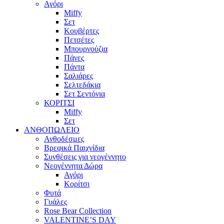
Αγόρι
Miffy
Σετ
Κουβέρτες
Πετσέτες
Μπουρνούζια
Πάνες
Πάντα
Σαλιάρες
Σελτεδάκια
Σετ Σεντόνια
ΚΟΡΙΤΣΙ
Miffy
Σετ
ΑΝΘΟΠΩΛΕΙΟ
Ανθοδέσμες
Βρεφικά Παιχνίδια
Συνθέσεις για νεογέννητο
Νεογέννητα Δώρα
Αγόρι
Κορίτσι
Φυτά
Γυάλες
Rose Bear Collection
VALENTINE’S DAY