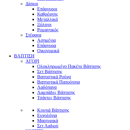
Δίσκοι
Επάργυροι
Καθρέφτης
Μεταλλικά
Ξύλινοι
Ρομαντικός
Στέφανα
Ασημένια
Επάργυρα
Οικονομικά
ΒΑΠΤΙΣΗ
ΑΓΟΡΙ
Ολοκληρωμένο Πακέτο Βάπτισης
Σετ Βάπτισης
Βαπτιστικά Ρούχα
Βαπτιστικά Παπούτσια
Λαδόπανα
Λαμπάδες Βάπτισης
Τσάντες Βάπτισης
Κουτιά Βάπτισης
Ευχολόγια
Μαρτυρικά
Σετ Λαδιού