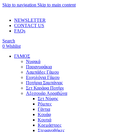
Skip to navigation
Skip to main content
ADD ANYTHING HERE OR JUST REMOVE IT…
NEWSLETTER
CONTACT US
FAQs
Search
0
Wishlist
ΓΑΜΟΣ
Νυφικά
Παρανυφάκια
Λαμπάδες Γάμου
Ευχολόγια Γάμου
Ποτήρια Σαμπάνιας
Σετ Καράφα Ποτήρι
Αξεσουάρ Αρραβώνα
Σετ Νύφης
Ρόμπες
Γάντια
Κουάφ
Κουτιά
Κρεμάστρες
Στεφανοθήκες