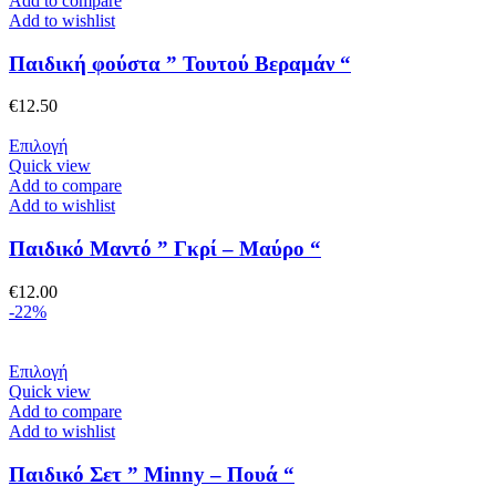
Add to compare
σελίδα
έχει
Add to wishlist
του
πολλαπλές
προϊόντος
παραλλαγές.
Παιδική φούστα ” Τουτού Βεραμάν “
Οι
επιλογές
€
12.50
μπορούν
να
Αυτό
Επιλογή
επιλεγούν
το
Quick view
στη
προϊόν
Add to compare
σελίδα
έχει
Add to wishlist
του
πολλαπλές
προϊόντος
παραλλαγές.
Παιδικό Μαντό ” Γκρί – Μαύρο “
Οι
επιλογές
€
12.00
μπορούν
-22%
να
επιλεγούν
στη
Αυτό
Επιλογή
σελίδα
το
Quick view
του
προϊόν
Add to compare
προϊόντος
έχει
Add to wishlist
πολλαπλές
παραλλαγές.
Παιδικό Σετ ” Minny – Πουά “
Οι