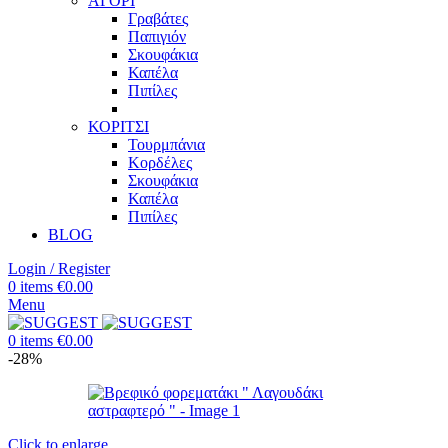
ΑΓΟΡΙ
Γραβάτες
Παπιγιόν
Σκουφάκια
Καπέλα
Πιπίλες
ΚΟΡΙΤΣΙ
Τουρμπάνια
Κορδέλες
Σκουφάκια
Καπέλα
Πιπίλες
BLOG
Login / Register
0
items
€
0.00
Menu
0
items
€
0.00
-28%
Click to enlarge