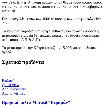
των 69 €. Εάν η πληρωμή πραγματοποιηθεί με άλλο τρόπος εκτός
της αντικαταβολής τότε το ποσό της αντικαταβολής δεν επιβαρύνει
τον πελάτη.
Για παραγγελίες κάτω των 100€ το κόστος των μεταφορικών είναι
2.60 €.
Τα προϊόντα παραδίδονται στη διεύθυνση του πελάτη (εφόσον η
μεταφορική εταιρεία δεν απαιτεί επιπλέον χρέωση χιλιομετρικής
απόστασης - Δ.Π & Α.Π).
Τα μεταφορικά στην Κύπρο κοστίζουν 15.00€ για οποιαδήποτε
αγορά.
Σχετικά προϊόντα
Αυτό
Επιλογή
το
Quick view
προϊόν
Add to compare
έχει
Add to wishlist
πολλαπλές
παραλλαγές.
Βρεφικό παλτό Marasil “Βεραμάν”
Οι