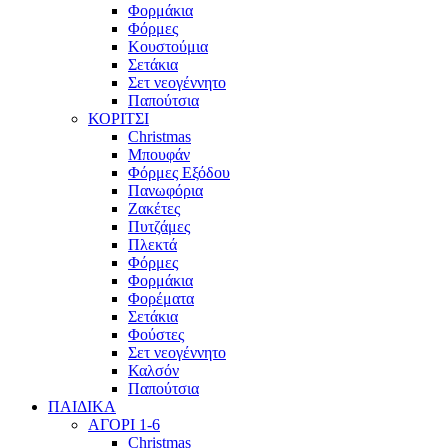
Φορμάκια
Φόρμες
Κουστούμια
Σετάκια
Σετ νεογέννητο
Παπούτσια
ΚΟΡΙΤΣΙ
Christmas
Μπουφάν
Φόρμες Εξόδου
Πανωφόρια
Ζακέτες
Πυτζάμες
Πλεκτά
Φόρμες
Φορμάκια
Φορέματα
Σετάκια
Φούστες
Σετ νεογέννητο
Καλσόν
Παπούτσια
ΠΑΙΔΙΚΑ
ΑΓΟΡΙ 1-6
Christmas