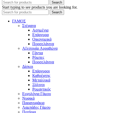
Search
Start typing to see products you are looking for.
Search
ΓΑΜΟΣ
Στέφανα
Ασημένια
Επάργυρα
Οικονομικά
Πορσελάνινα
Αξεσουάρ Αρραβώνα
Γάντια
Ρόμπες
Πορσελάνινα
Δίσκοι
Επάργυροι
Καθρέφτης
Μεταλλικά
Ξύλινοι
Ρομαντικός
Ευχολόγια Γάμου
Νυφικά
Παρανυφάκια
Λαμπάδες Γάμου
Ποτήρια