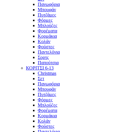
Πανωφόρια
Μπουφάν
Πυτζάμες
Φόρμες
Μπλούζες
Φορέματα
Κορμάκια
Κολάν
Φούστες
Παντελόνια
Σορτς
Παπούτσια
ΚΟΡΙΤΣΙ 6-13
Christmas
Σετ
Πανωφόρια
Μπουφάν
Πυτζάμες
Φόρμες
Μπλούζες
Φορέματα
Κορμάκια
Κολάν
Φούστες
Παντελόνια