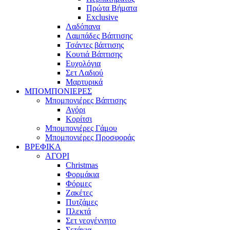
Πρώτα Βήματα
Exclusive
Λαδόπανα
Λαμπάδες Βάπτισης
Τσάντες βάπτισης
Κουτιά Βάπτισης
Ευχολόγια
Σετ Λαδιού
Μαρτυρικά
ΜΠΟΜΠΟΝΙΕΡΕΣ
Μπομπονιέρες Βάπτισης
Αγόρι
Κορίτσι
Μπομπονιέρες Γάμου
Μπομπονιέρες Προσφοράς
ΒΡΕΦΙΚΑ
ΑΓΟΡΙ
Christmas
Φορμάκια
Φόρμες
Ζακέτες
Πυτζάμες
Πλεκτά
Σετ νεογέννητο
Σετάκια