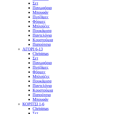
Σετ
Πανωφόρια
Μπουφάν
Πυτζάμες
Φόρμες
Μπλούζες
Πουκάμισα
Παντελόνια
Κουστούμια
Παπούτσια
ΑΓΟΡΙ 6-13
Christmas
Σετ
Πανωφόρια
Πυτζάμες
Φόρμες
Μπλούζες
Πουκάμισα
Παντελόνια
Κουστούμια
Παπούτσια
Μπουφάν
ΚΟΡΙΤΣΙ 1-6
Christmas
Σετ