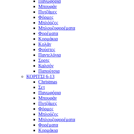
Πανωφόρια
Μπουφάν
Πυτζάμες
Φόρμες
Μπλόύζες
Μπλουζοφορέματα
Φορέματα
Κορμάκια
Κολάν
Φούστες
Παντελόνια
Σορτς
Καλσόν
Παπούτσια
ΚΟΡΙΤΣΙ 6-13
Christmas
Σετ
Πανωφόρια
Μπουφάν
Πυτζάμες
Φόρμες
Μπλούζες
Μπλουζοφορέματα
Φορέματα
Κορμάκια