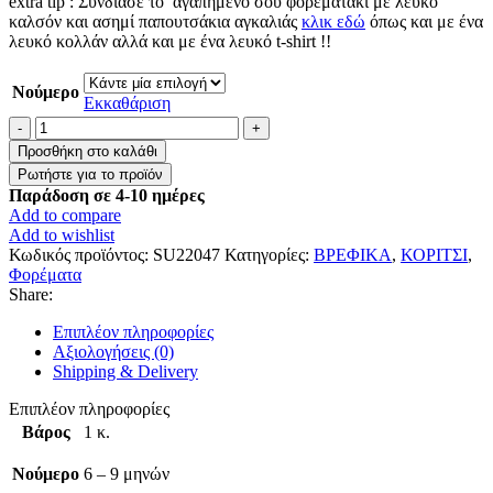
extra tip : Συνδίασε το αγαπημένο σου φορεματάκι με λευκό
καλσόν και ασημί παπουτσάκια αγκαλιάς
κλικ εδώ
όπως και με ένα
λευκό κολλάν αλλά και με ένα λευκό t-shirt !!
Νούμερο
Εκκαθάριση
Βρεφικό
φορεματάκι
Προσθήκη στο καλάθι
"
Λαγουδάκι
Παράδοση σε 4-10 ημέρες
αστραφτερό
Add to compare
"
Add to wishlist
ποσότητα
Κωδικός προϊόντος:
SU22047
Κατηγορίες:
ΒΡΕΦΙΚΑ
,
ΚΟΡΙΤΣΙ
,
Φορέματα
Share:
Επιπλέον πληροφορίες
Αξιολογήσεις (0)
Shipping & Delivery
Επιπλέον πληροφορίες
Βάρος
1 κ.
Νούμερο
6 – 9 μηνών