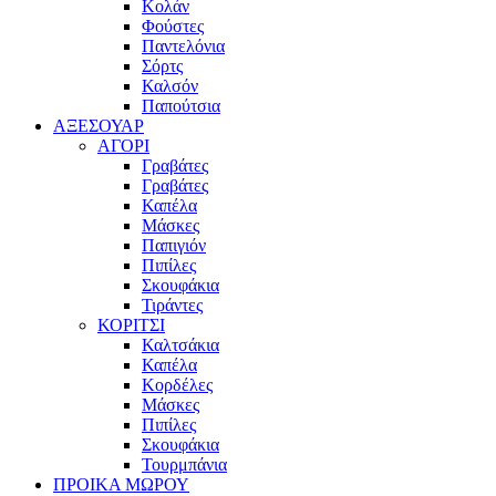
Κολάν
Φούστες
Παντελόνια
Σόρτς
Καλσόν
Παπούτσια
ΑΞΕΣΟΥΑΡ
ΑΓΟΡΙ
Γραβάτες
Γραβάτες
Καπέλα
Μάσκες
Παπιγιόν
Πιπίλες
Σκουφάκια
Τιράντες
ΚΟΡΙΤΣΙ
Καλτσάκια
Καπέλα
Κορδέλες
Μάσκες
Πιπίλες
Σκουφάκια
Τουρμπάνια
ΠΡΟΙΚΑ ΜΩΡΟΥ