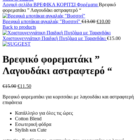
Αρχική σελίδα
ΒΡΕΦΙΚΑ
ΚΟΡΙΤΣΙ
Φορέματα
Βρεφικό
φορεματάκι ” Λαγουδάκι αστραφτερό “
Original
Η
Βρεφικά μποτάκια αγκαλιάς "Βυσσινί"
€
13.00
€
10.00
price
τρέχουσα
Back to products
was:
τιμή
€13.00.
είναι:
Χριστουγεννιάτικη Παιδική Πυτζάμα με Ταρανδάκι
€
15.00
€10.00.
Βρεφικό φορεματάκι ”
Λαγουδάκι αστραφτερό “
Original
Η
€
15.90
€
11.50
price
τρέχουσα
Βρεφικό φορεματάκι για κοριτσάκι με λαγουδάκι και αστραφτερή
was:
τιμή
επιφάνεια
€15.90.
είναι:
€11.50.
Κατάλληλο για όλες τις ώρες
Cotton Blend
Εσωτερική φόδρα
Stylish και Cute