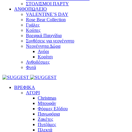
ΣΤΟΛΙΣΜΟΙ ΠΑΡΤΥ
ΑΝΘΟΠΩΛΕΙΟ
VALENTINE’S DAY
Rose Bear Collection
Γυάλες
Κούπες
Βρεφικά Παιχνίδια
Συνθέσεις για νεογέννητο
Νεογέννητα Δώρα
Αγόρι
Κορίτσι
Ανθοδέσμες
Φυτά
ΒΡΕΦΙΚΑ
ΑΓΟΡΙ
Christmas
Μπουφάν
Φόρμες Εξόδου
Πανωφόρια
Ζακέτες
Πυτζάμες
Πλεκτά