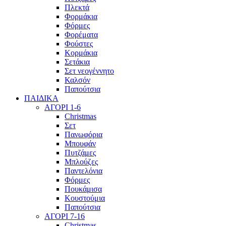
Πλεκτά
Φορμάκια
Φόρμες
Φορέματα
Φούστες
Κορμάκια
Σετάκια
Σετ νεογέννητο
Καλσόν
Παπούτσια
ΠΑΙΔΙΚΑ
ΑΓΟΡΙ 1-6
Christmas
Σετ
Πανωφόρια
Μπουφάν
Πυτζάμες
Μπλούζες
Παντελόνια
Φόρμες
Πουκάμισα
Κουστούμια
Παπούτσια
ΑΓΟΡΙ 7-16
Christmas