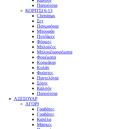
Καλσόν
Παπούτσια
ΚΟΡΙΤΣΙ 6-13
Christmas
Σετ
Πανωφόρια
Μπουφάν
Πυτζάμες
Φόρμες
Μπλούζες
Μπλουζοφορέματα
Φορέματα
Κορμάκια
Κολάν
Φούστες
Παντελόνια
Σόρτς
Καλσόν
Παπούτσια
ΑΞΕΣΟΥΑΡ
ΑΓΟΡΙ
Γραβάτες
Γραβάτες
Καπέλα
Μάσκες