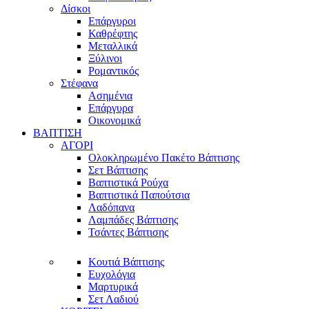
Δίσκοι
Επάργυροι
Καθρέφτης
Μεταλλικά
Ξύλινοι
Ρομαντικός
Στέφανα
Ασημένια
Επάργυρα
Οικονομικά
ΒΑΠΤΙΣΗ
ΑΓΟΡΙ
Ολοκληρωμένο Πακέτο Βάπτισης
Σετ Βάπτισης
Βαπτιστικά Ρούχα
Βαπτιστικά Παπούτσια
Λαδόπανα
Λαμπάδες Βάπτισης
Τσάντες Βάπτισης
Κουτιά Βάπτισης
Ευχολόγια
Μαρτυρικά
Σετ Λαδιού