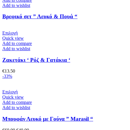
Add to compare
του
Add to wishlist
προϊόντος
Βρεφικό σετ ” Λευκό & Πουά “
Αυτό
Επιλογή
το
Quick view
προϊόν
Add to compare
έχει
Add to wishlist
πολλαπλές
παραλλαγές.
Ζακετάκι ‘ Ρόζ & Γατάκια ‘
Οι
επιλογές
€
13.50
μπορούν
-33%
να
επιλεγούν
στη
Αυτό
Επιλογή
σελίδα
το
Quick view
του
προϊόν
Add to compare
προϊόντος
έχει
Add to wishlist
πολλαπλές
παραλλαγές.
Μπουφάν Λευκό με Γούνα ” Marasil “
Οι
επιλογές
Original
Η