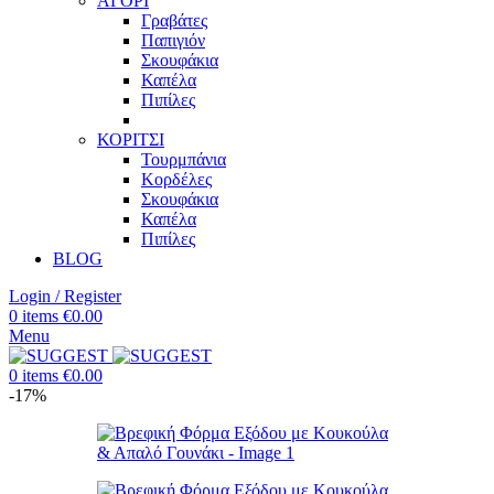
ΑΓΟΡΙ
Γραβάτες
Παπιγιόν
Σκουφάκια
Καπέλα
Πιπίλες
ΚΟΡΙΤΣΙ
Τουρμπάνια
Κορδέλες
Σκουφάκια
Καπέλα
Πιπίλες
BLOG
Login / Register
0
items
€
0.00
Menu
0
items
€
0.00
-17%