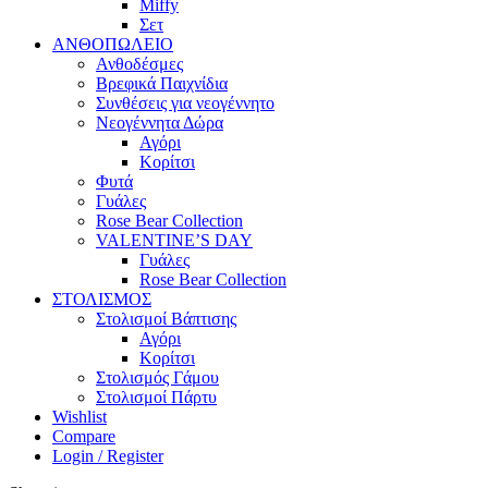
Miffy
Σετ
ΑΝΘΟΠΩΛΕΙΟ
Ανθοδέσμες
Βρεφικά Παιχνίδια
Συνθέσεις για νεογέννητο
Νεογέννητα Δώρα
Αγόρι
Κορίτσι
Φυτά
Γυάλες
Rose Bear Collection
VALENTINE’S DAY
Γυάλες
Rose Bear Collection
ΣΤΟΛΙΣΜΟΣ
Στολισμοί Βάπτισης
Αγόρι
Κορίτσι
Στολισμός Γάμου
Στολισμοί Πάρτυ
Wishlist
Compare
Login / Register