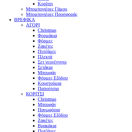
Κορίτσι
Μπομπονιέρες Γάμου
Μπομπονιέρες Προσφοράς
ΒΡΕΦΙΚΑ
ΑΓΟΡΙ
Christmas
Φορμάκια
Φόρμες
Ζακέτες
Πυτζάμες
Πλεκτά
Σετ νεογέννητο
Σετάκια
Μπουφάν
Φόρμες Εξόδου
Κουστούμια
Παπούτσια
ΚΟΡΙΤΣΙ
Christmas
Μπουφάν
Πανωφόρια
Φόρμες Εξόδου
Ζακέτες
Βρακάκια
Πυτζάμες