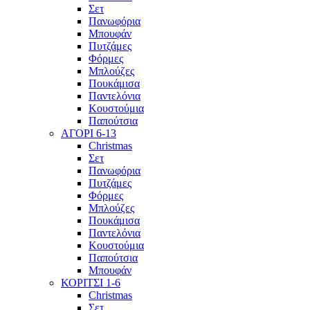
Σετ
Πανωφόρια
Μπουφάν
Πυτζάμες
Φόρμες
Μπλούζες
Πουκάμισα
Παντελόνια
Κουστούμια
Παπούτσια
ΑΓΟΡΙ 6-13
Christmas
Σετ
Πανωφόρια
Πυτζάμες
Φόρμες
Μπλούζες
Πουκάμισα
Παντελόνια
Κουστούμια
Παπούτσια
Μπουφάν
ΚΟΡΙΤΣΙ 1-6
Christmas
Σετ