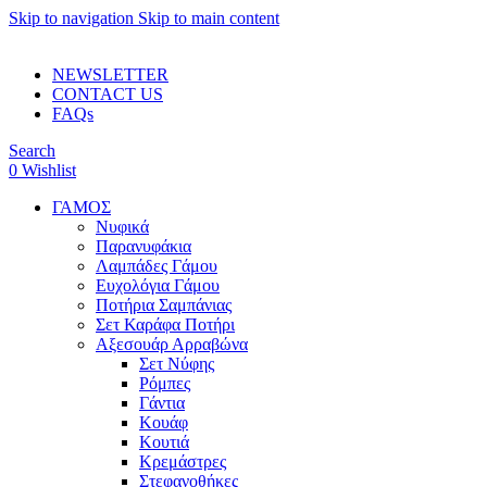
Skip to navigation
Skip to main content
ADD ANYTHING HERE OR JUST REMOVE IT…
NEWSLETTER
CONTACT US
FAQs
Search
0
Wishlist
ΓΑΜΟΣ
Νυφικά
Παρανυφάκια
Λαμπάδες Γάμου
Ευχολόγια Γάμου
Ποτήρια Σαμπάνιας
Σετ Καράφα Ποτήρι
Αξεσουάρ Αρραβώνα
Σετ Νύφης
Ρόμπες
Γάντια
Κουάφ
Κουτιά
Κρεμάστρες
Στεφανοθήκες