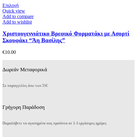
στη
Αυτό
Επιλογή
σελίδα
το
Quick view
του
προϊόν
Add to compare
προϊόντος
έχει
Add to wishlist
πολλαπλές
παραλλαγές.
Χριστουγεννιάτικο Βρεφικό Φορματάκι με Ασορτί
Οι
Σκουφάκι “Άη Βασίλης”
επιλογές
μπορούν
€
10.00
να
επιλεγούν
στη
Δωρεάν Μεταφορικά
σελίδα
του
προϊόντος
Σε παραγγελίες άνω των 55€
Γρήγορη Παράδοση
Παραλάβετε τα αγαπημένα σας προϊόντα σε 1-3 εργάσιμες ημέρες