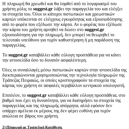
Η πληρωμή θα χρεωθεί και θα ληφθεί από το λογαριασμό του
χρήστη μόλις το
suggest.gr
λάβει την παραγγελία του και ελέγξει
τα στοιχεία του. Όλοι οι κάτοχοι πιστωτικών και χρεωστικών
καρτών υπόκεινται σε ελέγχους εγκυρότητας και εξουσιοδότησης
από το φορέα που εξέδωσε την κάρτα. Αν ο φορέας που εξέδωσε
την κάρτα του χρήστη αρνηθεί να δώσει στο
suggest.gr
εξουσιοδότηση για την πληρωμή, δεν μπορεί να θεωρηθεί το
τελευταίο υπεύθυνο για τυχόν καθυστέρηση ή μη παράδοση της
παραγγελίας.
Το
suggest.gr
καταβάλλει κάθε εύλογη προσπάθεια για να κάνει
την ιστοσελίδα όσο το δυνατόν ασφαλέστερη.
Όλες οι συναλλαγές μέσω πιστωτικών καρτών στην ιστοσελίδα της
διεκπεραιώνονται χρησιμοποιώντας την τεχνολογία πληρωμών της
Τράπεζας Πειραιώς, οι οποίες κρυπτογραφούν τα στοιχεία της
κάρτας του χρήστη σε ασφαλές περιβάλλον κεντρικού υπολογιστή.
Επιπλέον, το
suggest.gr
καταβάλλει κάθε εύλογη προσπάθεια, στο
βαθμό που έχει τη δυνατότητα, για να διατηρήσει τα στοιχεία της
παραγγελίας και της πληρωμής απόρρητα, αλλά εφόσον δεν
υπάρχει αμέλεια εκ μέρους της δεν φέρει ευθύνη για τυχόν
απώλεια σε βάρος του χρήστη.
2) Πληρωμή με Τραπεζική Κατάθεση.