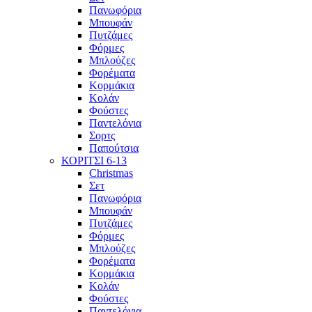
Πανωφόρια
Μπουφάν
Πυτζάμες
Φόρμες
Μπλούζες
Φορέματα
Κορμάκια
Κολάν
Φούστες
Παντελόνια
Σορτς
Παπούτσια
ΚΟΡΙΤΣΙ 6-13
Christmas
Σετ
Πανωφόρια
Μπουφάν
Πυτζάμες
Φόρμες
Μπλούζες
Φορέματα
Κορμάκια
Κολάν
Φούστες
Παντελόνια