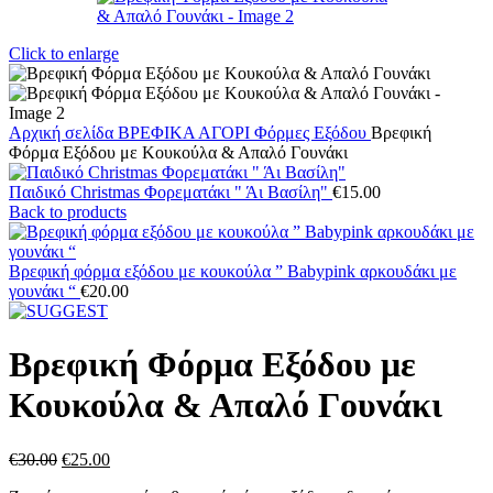
Click to enlarge
Αρχική σελίδα
ΒΡΕΦΙΚΑ
ΑΓΟΡΙ
Φόρμες Εξόδου
Βρεφική
Φόρμα Εξόδου με Κουκούλα & Απαλό Γουνάκι
Παιδικό Christmas Φορεματάκι " Άι Βασίλη"
€
15.00
Back to products
Βρεφική φόρμα εξόδου με κουκούλα ” Babypink αρκουδάκι με
γουνάκι “
€
20.00
Βρεφική Φόρμα Εξόδου με
Κουκούλα & Απαλό Γουνάκι
Original
Η
€
30.00
€
25.00
price
τρέχουσα