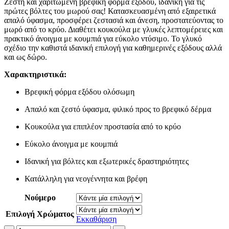
Ζεστή και χαριτωμένη βρεφική φόρμα εξόδου, ιδανική για τις
was:
τιμή
πρώτες βόλτες του μωρού σας! Κατασκευασμένη από εξαιρετικά
€30.00.
είναι:
απαλό ύφασμα, προσφέρει ζεστασιά και άνεση, προστατεύοντας το
€25.00.
μωρό από το κρύο. Διαθέτει κουκούλα με γλυκές λεπτομέρειες και
πρακτικό άνοιγμα με κουμπιά για εύκολο ντύσιμο. Το γλυκό
σχέδιο την καθιστά ιδανική επιλογή για καθημερινές εξόδους αλλά
και ως δώρο.
Χαρακτηριστικά:
Βρεφική φόρμα εξόδου ολόσωμη
Απαλό και ζεστό ύφασμα, φιλικό προς το βρεφικό δέρμα
Κουκούλα για επιπλέον προστασία από το κρύο
Εύκολο άνοιγμα με κουμπιά
Ιδανική για βόλτες και εξωτερικές δραστηριότητες
Κατάλληλη για νεογέννητα και βρέφη
Νούμερο
Επιλογή Χρώματος
Εκκαθάριση