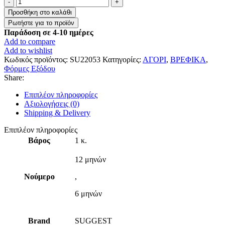
Βρεφική
Φόρμα
Προσθήκη στο καλάθι
Εξόδου
με
Παράδοση σε 4-10 ημέρες
Κουκούλα
Add to compare
&
Add to wishlist
Απαλό
Κωδικός προϊόντος:
SU22053
Κατηγορίες:
ΑΓΟΡΙ
,
ΒΡΕΦΙΚΑ
,
Γουνάκι
Φόρμες Εξόδου
ποσότητα
Share:
Επιπλέον πληροφορίες
Αξιολογήσεις (0)
Shipping & Delivery
Επιπλέον πληροφορίες
Βάρος
1 κ.
12 μηνών
Νούμερο
,
6 μηνών
Brand
SUGGEST