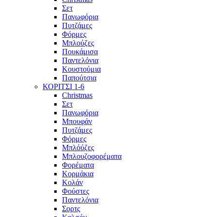
Σετ
Πανωφόρια
Πυτζάμες
Φόρμες
Μπλούζες
Πουκάμισα
Παντελόνια
Κουστούμια
Παπούτσια
ΚΟΡΙΤΣΙ 1-6
Christmas
Σετ
Πανωφόρια
Μπουφάν
Πυτζάμες
Φόρμες
Μπλόύζες
Μπλουζοφορέματα
Φορέματα
Κορμάκια
Κολάν
Φούστες
Παντελόνια
Σορτς