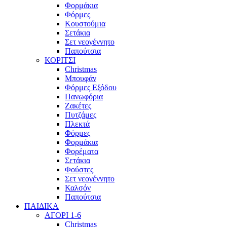
Φορμάκια
Φόρμες
Κουστούμια
Σετάκια
Σετ νεογέννητο
Παπούτσια
ΚΟΡΙΤΣΙ
Christmas
Μπουφάν
Φόρμες Εξόδου
Πανωφόρια
Ζακέτες
Πυτζάμες
Πλεκτά
Φόρμες
Φορμάκια
Φορέματα
Σετάκια
Φούστες
Σετ νεογέννητο
Καλσόν
Παπούτσια
ΠΑΙΔΙΚΑ
ΑΓΟΡΙ 1-6
Christmas