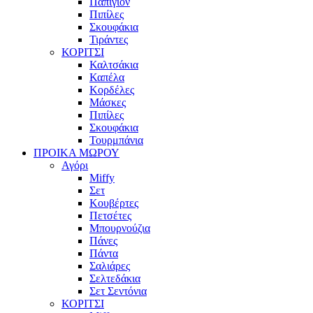
Παπιγιόν
Πιπίλες
Σκουφάκια
Τιράντες
ΚΟΡΙΤΣΙ
Καλτσάκια
Καπέλα
Κορδέλες
Μάσκες
Πιπίλες
Σκουφάκια
Τουρμπάνια
ΠΡΟΙΚΑ ΜΩΡΟΥ
Αγόρι
Miffy
Σετ
Κουβέρτες
Πετσέτες
Μπουρνούζια
Πάνες
Πάντα
Σαλιάρες
Σελτεδάκια
Σετ Σεντόνια
ΚΟΡΙΤΣΙ