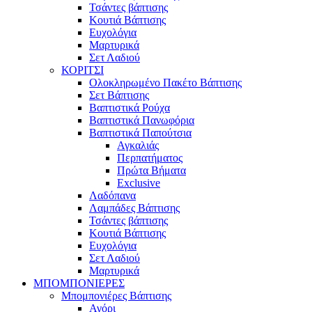
Τσάντες βάπτισης
Κουτιά Βάπτισης
Ευχολόγια
Μαρτυρικά
Σετ Λαδιού
ΚΟΡΙΤΣΙ
Ολοκληρωμένο Πακέτο Βάπτισης
Σετ Βάπτισης
Βαπτιστικά Ρούχα
Βαπτιστικά Πανωφόρια
Βαπτιστικά Παπούτσια
Αγκαλιάς
Περπατήματος
Πρώτα Βήματα
Exclusive
Λαδόπανα
Λαμπάδες Βάπτισης
Τσάντες βάπτισης
Κουτιά Βάπτισης
Ευχολόγια
Σετ Λαδιού
Μαρτυρικά
ΜΠΟΜΠΟΝΙΕΡΕΣ
Μπομπονιέρες Βάπτισης
Αγόρι