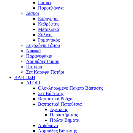
Ρόμπες
Πορσελάνινα
Δίσκοι
Επάργυροι
Καθρέφτης
Μεταλλικά
Ξύλινοι
Ρομαντικός
Ευχολόγια Γάμου
Νυφικά
Παρανυφάκια
Λαμπάδες Γάμου
Ποτήρια
Σετ Καράφα Ποτήρι
ΒΑΠΤΙΣΗ
ΑΓΟΡΙ
Ολοκληρωμένο Πακέτο Βάπτισης
Σετ Βάπτισης
Βαπτιστικά Ρούχα
Βαπτιστικά Παπούτσια
Αγκαλιάς
Περπατήματος
Πρώτα Βήματα
Λαδόπανα
Λαμπάδες Βάπτισης