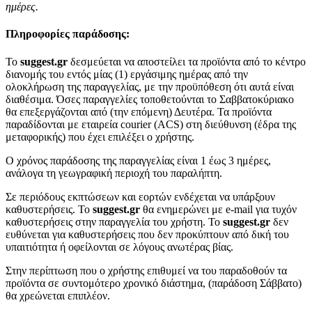
ημέρες.
Πληροφορίες παράδοσης:
To
suggest.gr
δεσμεύεται να αποστείλει τα προϊόντα από το κέντρο
διανομής του εντός μίας (1) εργάσιμης ημέρας από την
ολοκλήρωση της παραγγελίας, με την προϋπόθεση ότι αυτά είναι
διαθέσιμα. Όσες παραγγελίες τοποθετούνται το Σαββατοκύριακο
θα επεξεργάζονται από (την επόμενη) Δευτέρα. Τα προϊόντα
παραδίδονται με εταιρεία courier (ACS) στη διεύθυνση (έδρα της
μεταφορικής) που έχει επιλέξει ο χρήστης.
Ο χρόνος παράδοσης της παραγγελίας είναι 1 έως 3 ημέρες,
ανάλογα τη γεωγραφική περιοχή του παραλήπτη.
Σε περιόδους εκπτώσεων και εορτών ενδέχεται να υπάρξουν
καθυστερήσεις. Το
suggest.gr
θα ενημερώνει με e-mail για τυχόν
καθυστερήσεις στην παραγγελία του χρήστη. Το
suggest.gr
δεν
ευθύνεται για καθυστερήσεις που δεν προκύπτουν από δική του
υπαιτιότητα ή οφείλονται σε λόγους ανωτέρας βίας.
Στην περίπτωση που ο χρήστης επιθυμεί να του παραδοθούν τα
προϊόντα σε συντομότερο χρονικό διάστημα, (παράδοση Σάββατο)
θα χρεώνεται επιπλέον.