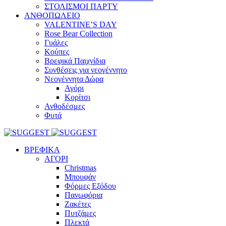
ΣΤΟΛΙΣΜΟΙ ΠΑΡΤΥ
ΑΝΘΟΠΩΛΕΙΟ
VALENTINE’S DAY
Rose Bear Collection
Γυάλες
Κούπες
Βρεφικά Παιχνίδια
Συνθέσεις για νεογέννητο
Νεογέννητα Δώρα
Αγόρι
Κορίτσι
Ανθοδέσμες
Φυτά
ΒΡΕΦΙΚΑ
ΑΓΟΡΙ
Christmas
Μπουφάν
Φόρμες Εξόδου
Πανωφόρια
Ζακέτες
Πυτζάμες
Πλεκτά