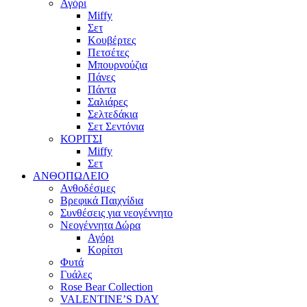
Αγόρι
Miffy
Σετ
Κουβέρτες
Πετσέτες
Μπουρνούζια
Πάνες
Πάντα
Σαλιάρες
Σελτεδάκια
Σετ Σεντόνια
ΚΟΡΙΤΣΙ
Miffy
Σετ
ΑΝΘΟΠΩΛΕΙΟ
Ανθοδέσμες
Βρεφικά Παιχνίδια
Συνθέσεις για νεογέννητο
Νεογέννητα Δώρα
Αγόρι
Κορίτσι
Φυτά
Γυάλες
Rose Bear Collection
VALENTINE’S DAY