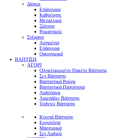
Δίσκοι
Επάργυροι
Καθρέφτης
Μεταλλικά
Ξύλινοι
Ρομαντικός
Στέφανα
Ασημένια
Επάργυρα
Οικονομικά
ΒΑΠΤΙΣΗ
ΑΓΟΡΙ
Ολοκληρωμένο Πακέτο Βάπτισης
Σετ Βάπτισης
Βαπτιστικά Ρούχα
Βαπτιστικά Παπούτσια
Λαδόπανα
Λαμπάδες Βάπτισης
Τσάντες Βάπτισης
Κουτιά Βάπτισης
Ευχολόγια
Μαρτυρικά
Σετ Λαδιού