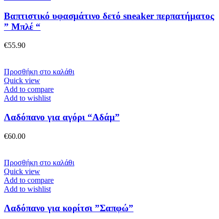
πολλαπλές
παραλλαγές.
Βαπτιστικό υφασμάτινο δετό sneaker περπατήματος
Οι
” Μπλέ “
επιλογές
μπορούν
€
55.90
να
επιλεγούν
στη
Προσθήκη στο καλάθι
σελίδα
Quick view
του
Add to compare
προϊόντος
Add to wishlist
Λαδόπανο για αγόρι “Αδάμ”
€
60.00
Προσθήκη στο καλάθι
Quick view
Add to compare
Add to wishlist
Λαδόπανο για κορίτσι ”Σαπφώ”