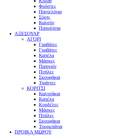
Κολάν
Φούστες
Παντελόνια
Σόρτς
Καλσόν
Παπούτσια
ΑΞΕΣΟΥΑΡ
ΑΓΟΡΙ
Γραβάτες
Γραβάτες
Καπέλα
Μάσκες
Παπιγιόν
Πιπίλες
Σκουφάκια
Τιράντες
ΚΟΡΙΤΣΙ
Καλτσάκια
Καπέλα
Κορδέλες
Μάσκες
Πιπίλες
Σκουφάκια
Τουρμπάνια
ΠΡΟΙΚΑ ΜΩΡΟΥ