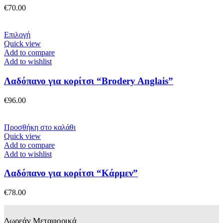
€
70.00
Αυτό
Επιλογή
το
Quick view
προϊόν
Add to compare
έχει
Add to wishlist
πολλαπλές
παραλλαγές.
Λαδόπανο για κορίτσι “Brodery Anglais”
Οι
επιλογές
€
96.00
μπορούν
να
επιλεγούν
Προσθήκη στο καλάθι
στη
Quick view
σελίδα
Add to compare
του
Add to wishlist
προϊόντος
Λαδόπανο για κορίτσι “Κάρμεν”
€
78.00
Δωρεάν Μεταφορικά