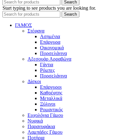
Search
Start typing to see products you are looking for.
Search
ΓΑΜΟΣ
Στέφανα
Ασημένια
Επάργυρα
Οικονομικά
Πορσελάνινα
Αξεσουάρ Αρραβώνα
Γάντια
Ρόμπες
Πορσελάνινα
Δίσκοι
Επάργυροι
Καθρέφτης
Μεταλλικά
Ξύλινοι
Ρομαντικός
Ευχολόγια Γάμου
Νυφικά
Παρανυφάκια
Λαμπάδες Γάμου
Ποτήρια