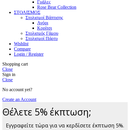
Γυάλες
Rose Bear Collection
ΣΤΟΛΙΣΜΟΣ
Στολισμοί Βάπτισης
Αγόρι
Κορίτσι
Στολισμός Γάμου
Στολισμοί Πάρτυ
Wishlist
Compare
Login / Register
Shopping cart
Close
Sign in
Close
No account yet?
Create an Account
Θέλετε 5% έκπτωση;
Εγγραφείτε τώρα για να κερδίσετε έκπτωση 5%.