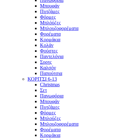
Πανωφόρια
Μπουφάν
Πυτζάμες
Φόρμες
Μπλόύζες
Μπλουζοφορέματα
Φορέματα
Κορμάκια
Κολάν
Φούστες
Παντελόνια
Σορτς
Καλσόν
Παπούτσια
ΚΟΡΙΤΣΙ 6-13
Christmas
Σετ
Πανωφόρια
Μπουφάν
Πυτζάμες
Φόρμες
Μπλούζες
Μπλουζοφορέματα
Φορέματα
Κορμάκια