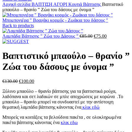
Αρχική σελίδα
ΒΑΠΤΙΣΗ
ΑΓΟΡΙ
Κουτιά Βάπτισης
Βαπτιστικό
μπαούλο – θρανίο ” Ζώα του δάσους με όνομα ”
Μπομπονιέρα " Βραχάκι κορμός - Ζωάκια του δάσους "
Back to products
Original
Η
Λαμπάδα Βάπτισης ” Ζώα του Δάσους ”
€
85.00
€
75.00
price
τρέχουσα
was:
τιμή
€85.00.
είναι:
Βαπτιστικό μπαούλο – θρανίο ”
€75.00.
Ζώα του δάσους με όνομα ”
Original
Η
€
130.00
€
100.00
price
τρέχουσα
Ξύλινο μπαούλο – θρανίο βάπτισης για τα βαπτιστικά ρούχα,
was:
τιμή
λαδόπανα και σετ λαδικών σε μπλε αποχρώσεις με κορώνα .Το
€130.00.
είναι:
μπαούλο – θρανίο μπορεί να συνδυαστεί με την αντίστοιχη
€100.00.
θεματική λαμπάδα βάπτισης κάνοντας ένα
κλικ εδώ
Μπορείς να κοιτάξεις τα βελούδινα πακέτα , σε ολοκληρωμένα
πακέτα βάπτισης κάνοντας ένα
κλικ εδω