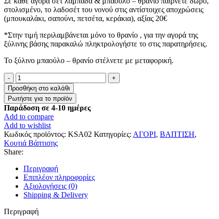
Σε κάθε αγορά σετ λαμπάδα & μπαούλο – θρανίο παίρνετε δώρο,
στολισμένο, το λαδοσέτ του νονού στις αντίστοιχες αποχρώσεις
(μπουκαλάκι, σαπούνι, πετσέτα, κεράκια), αξίας 20€
*Στην τιμή περιλαμβάνεται μόνο το θρανίο , για την αγορά της
ξύλινης βάσης παρακαλώ πληκτρολογήστε το στις παρατηρήσεις.
Το ξύλινο μπαούλο – θρανίο στέλνετε με μεταφορική.
Βαπτιστικό
μπαούλο
Προσθήκη στο καλάθι
–
θρανίο
Παράδοση σε 4-10 ημέρες
”
Add to compare
Ζώα
Add to wishlist
του
Κωδικός προϊόντος:
KSA02
Κατηγορίες:
ΑΓΟΡΙ
,
ΒΑΠΤΙΣΗ
,
δάσους
Κουτιά Βάπτισης
με
Share:
όνομα
”
Περιγραφή
ποσότητα
Επιπλέον πληροφορίες
Αξιολογήσεις (0)
Shipping & Delivery
Περιγραφή