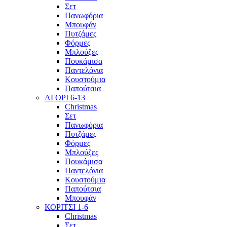
Σετ
Πανωφόρια
Μπουφάν
Πυτζάμες
Φόρμες
Μπλούζες
Πουκάμισα
Παντελόνια
Κουστούμια
Παπούτσια
ΑΓΟΡΙ 6-13
Christmas
Σετ
Πανωφόρια
Πυτζάμες
Φόρμες
Μπλούζες
Πουκάμισα
Παντελόνια
Κουστούμια
Παπούτσια
Μπουφάν
ΚΟΡΙΤΣΙ 1-6
Christmas
Σετ