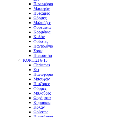
Πανωφόρια
Μπουφάν
Πυτζάμες
Φόρμες
Μπλούζες
Φορέματα
Κορμάκια
Κολάν
Φούστες
Παντελόνια
Σορτς
Παπούτσια
ΚΟΡΙΤΣΙ 6-13
Christmas
Σετ
Πανωφόρια
Μπουφάν
Πυτζάμες
Φόρμες
Μπλούζες
Φορέματα
Κορμάκια
Κολάν
Φούστες
Παντελόνια