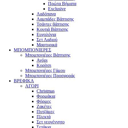
Πρώτα Βήματα
Exclusive
Λαδόπανα
Λαμπάδες Βάπτισης
Τσάντες βάπτισης
Κουτιά Βάπτισης
Ευχολόγια
Σετ Λαδιού
Μαρτυρικά
ΜΠΟΜΠΟΝΙΕΡΕΣ
Μπομπονιέρες Βάπτισης
Αγόρι
Κορίτσι
Μπομπονιέρες Γάμου
Μπομπονιέρες Προσφοράς
ΒΡΕΦΙΚΑ
ΑΓΟΡΙ
Christmas
Φορμάκια
Φόρμες
Ζακέτες
Πυτζάμες
Πλεκτά
Σετ νεογέννητο
Σετάκια