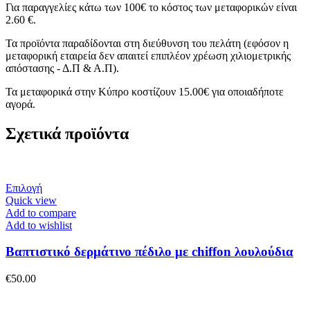
Για παραγγελίες κάτω των 100€ το κόστος των μεταφορικών είναι
2.60 €.
Τα προϊόντα παραδίδονται στη διεύθυνση του πελάτη (εφόσον η
μεταφορική εταιρεία δεν απαιτεί επιπλέον χρέωση χιλιομετρικής
απόστασης - Δ.Π & Α.Π).
Τα μεταφορικά στην Κύπρο κοστίζουν 15.00€ για οποιαδήποτε
αγορά.
Σχετικά προϊόντα
Αυτό
Επιλογή
το
Quick view
προϊόν
Add to compare
έχει
Add to wishlist
πολλαπλές
παραλλαγές.
Βαπτιστικό δερμάτινο πέδιλο με chiffon λουλούδια
Οι
επιλογές
€
50.00
μπορούν
να