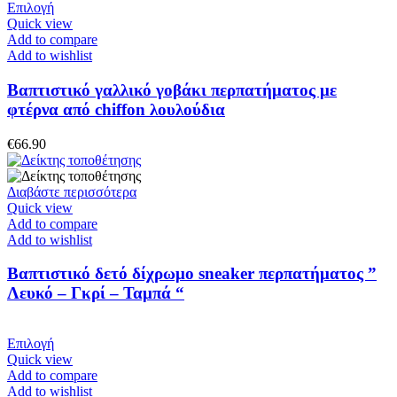
επιλεγούν
Αυτό
Επιλογή
στη
το
Quick view
σελίδα
προϊόν
Add to compare
του
έχει
Add to wishlist
προϊόντος
πολλαπλές
παραλλαγές.
Βαπτιστικό γαλλικό γοβάκι περπατήματος με
Οι
φτέρνα από chiffon λουλούδια
επιλογές
μπορούν
€
66.90
να
επιλεγούν
στη
Διαβάστε περισσότερα
σελίδα
Quick view
του
Add to compare
προϊόντος
Add to wishlist
Βαπτιστικό δετό δίχρωμο sneaker περπατήματος ”
Λευκό – Γκρί – Ταμπά “
Αυτό
Επιλογή
το
Quick view
προϊόν
Add to compare
έχει
Add to wishlist