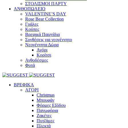
ΣΤΟΛΙΣΜΟΙ ΠΑΡΤΥ
ΑΝΘΟΠΩΛΕΙΟ
VALENTINE’S DAY
Rose Bear Collection
Γυάλες
Κούπες
Βρεφικά Παιχνίδια
Συνθέσεις για νεογέννητο
Νεογέννητα Δώρα
Αγόρι
Κορίτσι
Ανθοδέσμες
Φυτά
ΒΡΕΦΙΚΑ
ΑΓΟΡΙ
Christmas
Μπουφάν
Φόρμες Εξόδου
Πανωφόρια
Ζακέτες
Πυτζάμες
Πλεκτά