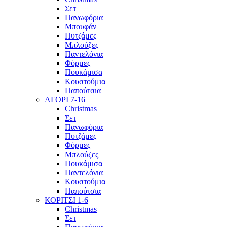
Σετ
Πανωφόρια
Μπουφάν
Πυτζάμες
Μπλούζες
Παντελόνια
Φόρμες
Πουκάμισα
Κουστούμια
Παπούτσια
ΑΓΟΡΙ 7-16
Christmas
Σετ
Πανωφόρια
Πυτζάμες
Φόρμες
Μπλούζες
Πουκάμισα
Παντελόνια
Κουστούμια
Παπούτσια
ΚΟΡΙΤΣΙ 1-6
Christmas
Σετ