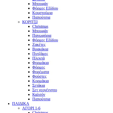
Μπουφάν
Φόρμες Εξόδου
Κουστούμια
Παπούτσια
ΚΟΡΙΤΣΙ
Christmas
Μπουφάν
Πανωφόρια
Φόρμες Εξόδου
Ζακέτες
Βρακάκια
Πυτζάμες
Πλεκτά
Φορμάκια
Φόρμες
Φορέματα
Φούστες
Κορμάκια
Σετάκια
Σετ νεογέννητο
Καλσόν
Παπούτσια
ΠΑΙΔΙΚΑ
ΑΓΟΡΙ 1-6
Christmas