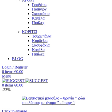
ΑΓΟΡΙ
Γραβάτες
Παπιγιόν
Σκουφάκια
Καπέλα
Πιπίλες
ΚΟΡΙΤΣΙ
Τουρμπάνια
Κορδέλες
Σκουφάκια
Καπέλα
Πιπίλες
BLOG
Login / Register
0
items
€
0.00
Menu
0
items
€
0.00
-23%
Click to enlarge