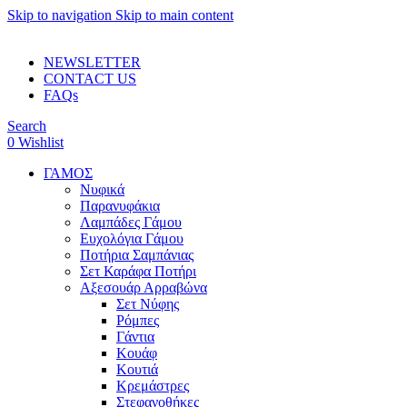
Skip to navigation
Skip to main content
ADD ANYTHING HERE OR JUST REMOVE IT…
NEWSLETTER
CONTACT US
FAQs
Search
0
Wishlist
ΓΑΜΟΣ
Νυφικά
Παρανυφάκια
Λαμπάδες Γάμου
Ευχολόγια Γάμου
Ποτήρια Σαμπάνιας
Σετ Καράφα Ποτήρι
Αξεσουάρ Αρραβώνα
Σετ Νύφης
Ρόμπες
Γάντια
Κουάφ
Κουτιά
Κρεμάστρες
Στεφανοθήκες