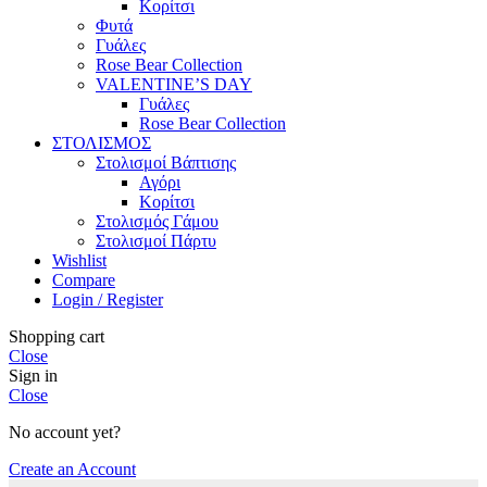
Κορίτσι
Φυτά
Γυάλες
Rose Bear Collection
VALENTINE’S DAY
Γυάλες
Rose Bear Collection
ΣΤΟΛΙΣΜΟΣ
Στολισμοί Βάπτισης
Αγόρι
Κορίτσι
Στολισμός Γάμου
Στολισμοί Πάρτυ
Wishlist
Compare
Login / Register
Shopping cart
Close
Sign in
Close
No account yet?
Create an Account