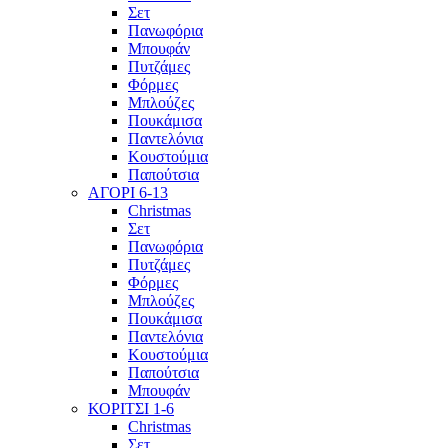
Σετ
Πανωφόρια
Μπουφάν
Πυτζάμες
Φόρμες
Μπλούζες
Πουκάμισα
Παντελόνια
Κουστούμια
Παπούτσια
ΑΓΟΡΙ 6-13
Christmas
Σετ
Πανωφόρια
Πυτζάμες
Φόρμες
Μπλούζες
Πουκάμισα
Παντελόνια
Κουστούμια
Παπούτσια
Μπουφάν
ΚΟΡΙΤΣΙ 1-6
Christmas
Σετ