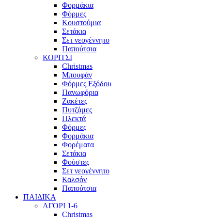
Φορμάκια
Φόρμες
Κουστούμια
Σετάκια
Σετ νεογέννητο
Παπούτσια
ΚΟΡΙΤΣΙ
Christmas
Μπουφάν
Φόρμες Εξόδου
Πανωφόρια
Ζακέτες
Πυτζάμες
Πλεκτά
Φόρμες
Φορμάκια
Φορέματα
Σετάκια
Φούστες
Σετ νεογέννητο
Καλσόν
Παπούτσια
ΠΑΙΔΙΚΑ
ΑΓΟΡΙ 1-6
Christmas