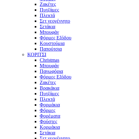
Ζακέτες
Πυτζάμες
Πλεκτά
Σετ νεογέννητο
Σετάκια
Μπουφάν
Φόρμες Εξόδου
Κουστούμια
Παπούτσια
ΚΟΡΙΤΣΙ
Christmas
Μπουφάν
Πανωφόρια
Φόρμες Εξόδου
Ζακέτες
Βρακάκια
Πυτζάμες
Πλεκτά
Φορμάκια
Φόρμες
Φορέματα
Φούστες
Κορμάκια
Σετάκια
Σετ νεογέννητο