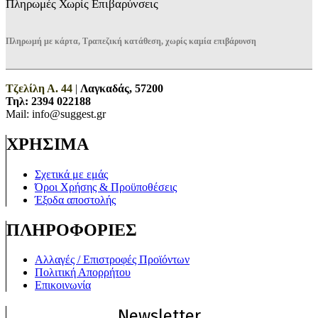
Πληρωμές Χωρίς Επιβαρύνσεις
Πληρωμή με κάρτα, Τραπεζική κατάθεση, χωρίς καμία επιβάρυνση
Τζελίλη Α. 44
|
Λαγκαδάς, 57200
Τηλ:
2394 022188
Mail: info@suggest.gr
ΧΡΗΣΙΜΑ
Σχετικά με εμάς
Όροι Χρήσης & Προϋποθέσεις
Έξοδα αποστολής
ΠΛΗΡΟΦΟΡΙΕΣ
Αλλαγές / Επιστροφές Προϊόντων
Πολιτική Απορρήτου
Επικοινωνία
Newsletter