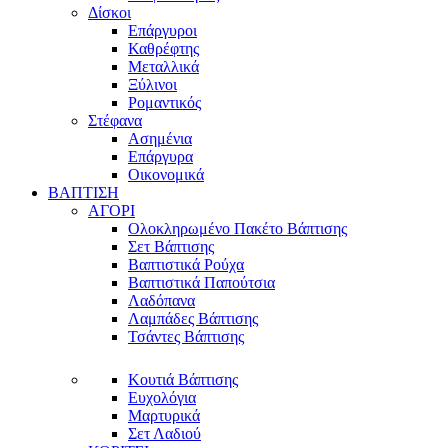
Δίσκοι
Επάργυροι
Καθρέφτης
Μεταλλικά
Ξύλινοι
Ρομαντικός
Στέφανα
Ασημένια
Επάργυρα
Οικονομικά
ΒΑΠΤΙΣΗ
ΑΓΟΡΙ
Ολοκληρωμένο Πακέτο Βάπτισης
Σετ Βάπτισης
Βαπτιστικά Ρούχα
Βαπτιστικά Παπούτσια
Λαδόπανα
Λαμπάδες Βάπτισης
Τσάντες Βάπτισης
Κουτιά Βάπτισης
Ευχολόγια
Μαρτυρικά
Σετ Λαδιού