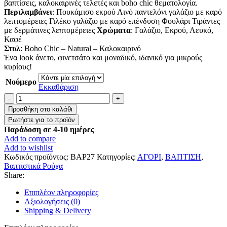
βαπτίσεις, καλοκαιρινές τελετές και boho chic θεματολογία.
Περιλαμβάνει
: Πουκάμισο εκρού Λινό παντελόνι γαλάζιο με καρό
λεπτομέρειες Γιλέκο γαλάζιο με καρό επένδυση Φουλάρι Τιράντες
με δερμάτινες λεπτομέρειες
Χρώματα
: Γαλάζιο, Εκρού, Λευκό,
Καφέ
Στυλ
: Boho Chic – Natural – Καλοκαιρινό
Ένα look άνετο, φινετσάτο και μοναδικό, ιδανικό για μικρούς
κυρίους!
Νούμερο
Εκκαθάριση
Βαπτιστικό
Κοστουμάκι
Προσθήκη στο καλάθι
για
αγόρι
Παράδοση σε 4-10 ημέρες
ποσότητα
Add to compare
Add to wishlist
Κωδικός προϊόντος:
BAP27
Κατηγορίες:
ΑΓΟΡΙ
,
ΒΑΠΤΙΣΗ
,
Βαπτιστικά Ρούχα
Share:
Επιπλέον πληροφορίες
Αξιολογήσεις (0)
Shipping & Delivery