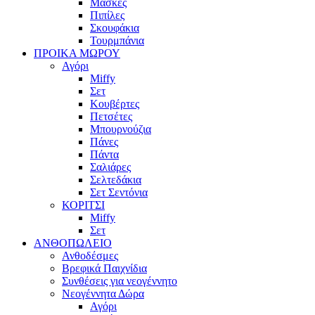
Μάσκες
Πιπίλες
Σκουφάκια
Τουρμπάνια
ΠΡΟΙΚΑ ΜΩΡΟΥ
Αγόρι
Miffy
Σετ
Κουβέρτες
Πετσέτες
Μπουρνούζια
Πάνες
Πάντα
Σαλιάρες
Σελτεδάκια
Σετ Σεντόνια
ΚΟΡΙΤΣΙ
Miffy
Σετ
ΑΝΘΟΠΩΛΕΙΟ
Ανθοδέσμες
Βρεφικά Παιχνίδια
Συνθέσεις για νεογέννητο
Νεογέννητα Δώρα
Αγόρι