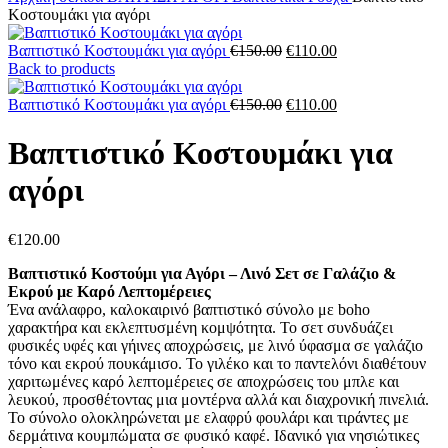
Κοστουμάκι για αγόρι
Original
Η
Βαπτιστικό Κοστουμάκι για αγόρι
€
150.00
€
110.00
price
τρέχουσα
Back to products
was:
τιμή
€150.00.
Original
είναι:
Η
Βαπτιστικό Κοστουμάκι για αγόρι
€
150.00
€
110.00
price
€110.00.
τρέχουσα
was:
τιμή
Βαπτιστικό Κοστουμάκι για
€150.00.
είναι:
€110.00.
αγόρι
€
120.00
Βαπτιστικό Κοστούμι για Αγόρι – Λινό Σετ σε Γαλάζιο &
Εκρού με Καρό Λεπτομέρειες
Ένα ανάλαφρο, καλοκαιρινό βαπτιστικό σύνολο με boho
χαρακτήρα και εκλεπτυσμένη κομψότητα. Το σετ συνδυάζει
φυσικές υφές και γήινες αποχρώσεις, με λινό ύφασμα σε γαλάζιο
τόνο και εκρού πουκάμισο. Το γιλέκο και το παντελόνι διαθέτουν
χαριτωμένες καρό λεπτομέρειες σε αποχρώσεις του μπλε και
λευκού, προσθέτοντας μια μοντέρνα αλλά και διαχρονική πινελιά.
Το σύνολο ολοκληρώνεται με ελαφρύ φουλάρι και τιράντες με
δερμάτινα κουμπώματα σε φυσικό καφέ. Ιδανικό για νησιώτικες