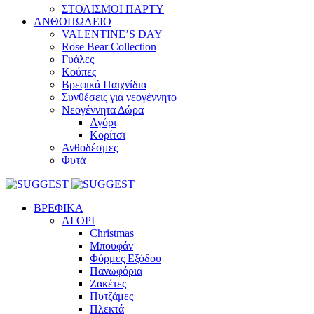
ΣΤΟΛΙΣΜΟΙ ΠΑΡΤΥ
ΑΝΘΟΠΩΛΕΙΟ
VALENTINE’S DAY
Rose Bear Collection
Γυάλες
Κούπες
Βρεφικά Παιχνίδια
Συνθέσεις για νεογέννητο
Νεογέννητα Δώρα
Αγόρι
Κορίτσι
Ανθοδέσμες
Φυτά
ΒΡΕΦΙΚΑ
ΑΓΟΡΙ
Christmas
Μπουφάν
Φόρμες Εξόδου
Πανωφόρια
Ζακέτες
Πυτζάμες
Πλεκτά