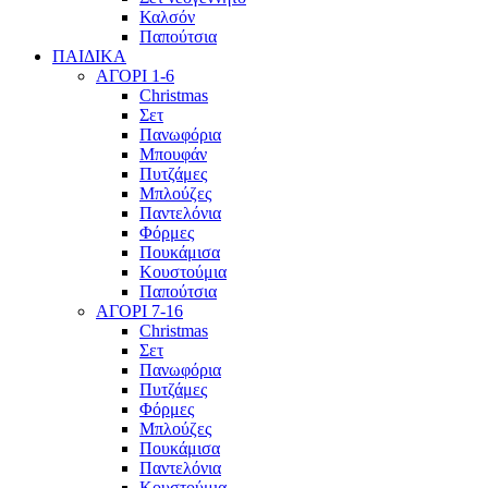
Καλσόν
Παπούτσια
ΠΑΙΔΙΚΑ
ΑΓΟΡΙ 1-6
Christmas
Σετ
Πανωφόρια
Μπουφάν
Πυτζάμες
Μπλούζες
Παντελόνια
Φόρμες
Πουκάμισα
Κουστούμια
Παπούτσια
ΑΓΟΡΙ 7-16
Christmas
Σετ
Πανωφόρια
Πυτζάμες
Φόρμες
Μπλούζες
Πουκάμισα
Παντελόνια
Κουστούμια