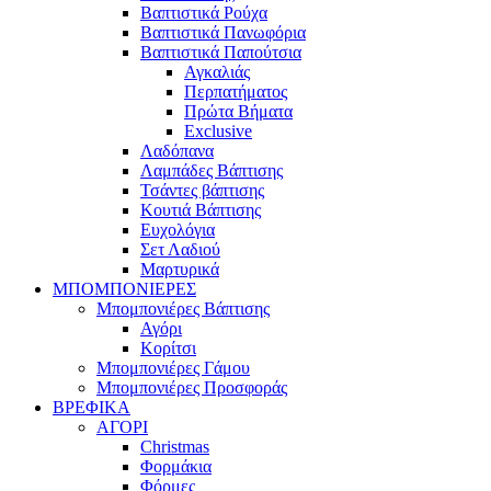
Βαπτιστικά Ρούχα
Βαπτιστικά Πανωφόρια
Βαπτιστικά Παπούτσια
Αγκαλιάς
Περπατήματος
Πρώτα Βήματα
Exclusive
Λαδόπανα
Λαμπάδες Βάπτισης
Τσάντες βάπτισης
Κουτιά Βάπτισης
Ευχολόγια
Σετ Λαδιού
Μαρτυρικά
ΜΠΟΜΠΟΝΙΕΡΕΣ
Μπομπονιέρες Βάπτισης
Αγόρι
Κορίτσι
Μπομπονιέρες Γάμου
Μπομπονιέρες Προσφοράς
ΒΡΕΦΙΚΑ
ΑΓΟΡΙ
Christmas
Φορμάκια
Φόρμες