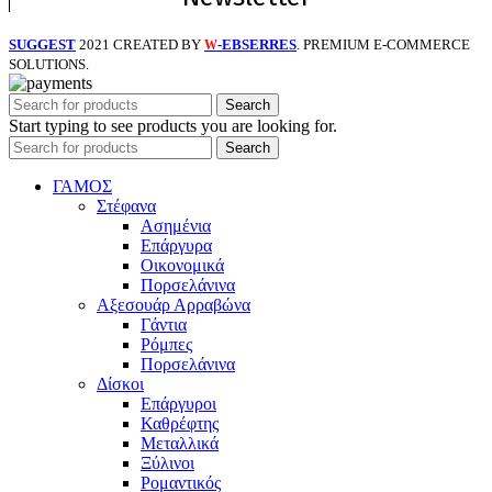
SUGGEST
2021 CREATED BY
-EBSERRES
. PREMIUM E-COMMERCE
W
SOLUTIONS.
Search
Start typing to see products you are looking for.
Search
ΓΑΜΟΣ
Στέφανα
Ασημένια
Επάργυρα
Οικονομικά
Πορσελάνινα
Αξεσουάρ Αρραβώνα
Γάντια
Ρόμπες
Πορσελάνινα
Δίσκοι
Επάργυροι
Καθρέφτης
Μεταλλικά
Ξύλινοι
Ρομαντικός