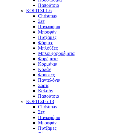
Παπούτσια
ΚΟΡΙΤΣΙ 1-6
Christmas
Σετ
Πανωφόρια
Μπουφάν
Πυτζάμες
Φόρμες
Μπλόύζες
Μπλουζοφορέματα
Φορέματα
Κορμάκια
Κολάν
Φούστες
Παντελόνια
Σορτς
Καλσόν
Παπούτσια
ΚΟΡΙΤΣΙ 6-13
Christmas
Σετ
Πανωφόρια
Μπουφάν
Πυτζάμες