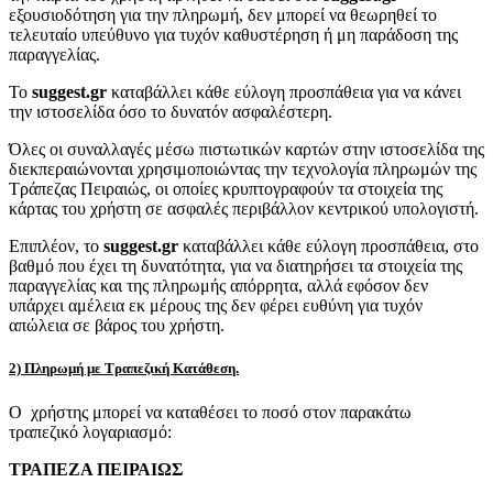
εξουσιοδότηση για την πληρωμή, δεν μπορεί να θεωρηθεί το
τελευταίο υπεύθυνο για τυχόν καθυστέρηση ή μη παράδοση της
παραγγελίας.
Το
suggest.gr
καταβάλλει κάθε εύλογη προσπάθεια για να κάνει
την ιστοσελίδα όσο το δυνατόν ασφαλέστερη.
Όλες οι συναλλαγές μέσω πιστωτικών καρτών στην ιστοσελίδα της
διεκπεραιώνονται χρησιμοποιώντας την τεχνολογία πληρωμών της
Τράπεζας Πειραιώς, οι οποίες κρυπτογραφούν τα στοιχεία της
κάρτας του χρήστη σε ασφαλές περιβάλλον κεντρικού υπολογιστή.
Επιπλέον, το
suggest.gr
καταβάλλει κάθε εύλογη προσπάθεια, στο
βαθμό που έχει τη δυνατότητα, για να διατηρήσει τα στοιχεία της
παραγγελίας και της πληρωμής απόρρητα, αλλά εφόσον δεν
υπάρχει αμέλεια εκ μέρους της δεν φέρει ευθύνη για τυχόν
απώλεια σε βάρος του χρήστη.
2) Πληρωμή με Τραπεζική Κατάθεση.
Ο χρήστης μπορεί να καταθέσει το ποσό στον παρακάτω
τραπεζικό λογαριασμό:
ΤΡΑΠΕΖΑ ΠΕΙΡΑΙΩΣ