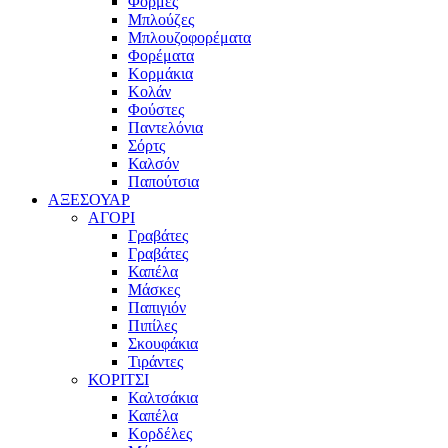
Φόρμες
Μπλούζες
Μπλουζοφορέματα
Φορέματα
Κορμάκια
Κολάν
Φούστες
Παντελόνια
Σόρτς
Καλσόν
Παπούτσια
ΑΞΕΣΟΥΑΡ
ΑΓΟΡΙ
Γραβάτες
Γραβάτες
Καπέλα
Μάσκες
Παπιγιόν
Πιπίλες
Σκουφάκια
Τιράντες
ΚΟΡΙΤΣΙ
Καλτσάκια
Καπέλα
Κορδέλες