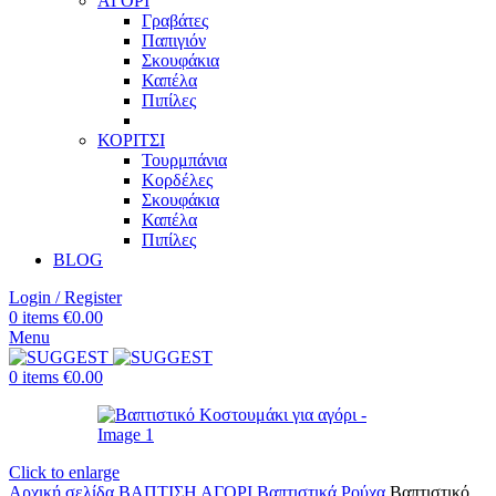
ΑΓΟΡΙ
Γραβάτες
Παπιγιόν
Σκουφάκια
Καπέλα
Πιπίλες
ΚΟΡΙΤΣΙ
Τουρμπάνια
Κορδέλες
Σκουφάκια
Καπέλα
Πιπίλες
BLOG
Login / Register
0
items
€
0.00
Menu
0
items
€
0.00
Click to enlarge
Αρχική σελίδα
ΒΑΠΤΙΣΗ
ΑΓΟΡΙ
Βαπτιστικά Ρούχα
Βαπτιστικό