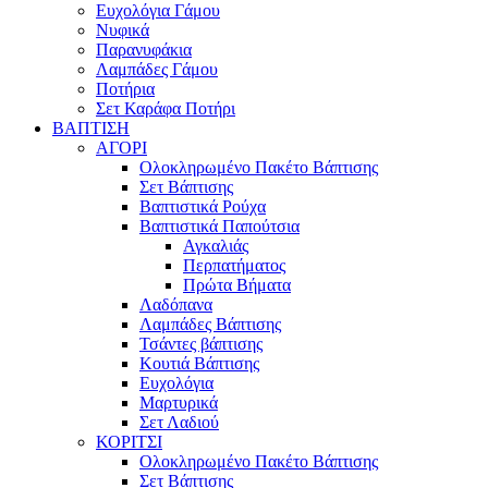
Ευχολόγια Γάμου
Νυφικά
Παρανυφάκια
Λαμπάδες Γάμου
Ποτήρια
Σετ Καράφα Ποτήρι
ΒΑΠΤΙΣΗ
ΑΓΟΡΙ
Ολοκληρωμένο Πακέτο Βάπτισης
Σετ Βάπτισης
Βαπτιστικά Ρούχα
Βαπτιστικά Παπούτσια
Αγκαλιάς
Περπατήματος
Πρώτα Βήματα
Λαδόπανα
Λαμπάδες Βάπτισης
Τσάντες βάπτισης
Κουτιά Βάπτισης
Ευχολόγια
Μαρτυρικά
Σετ Λαδιού
ΚΟΡΙΤΣΙ
Ολοκληρωμένο Πακέτο Βάπτισης
Σετ Βάπτισης