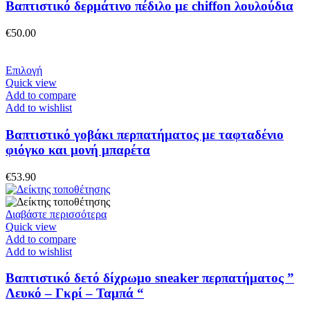
παραλλαγές.
Βαπτιστικό δερμάτινο πέδιλο με chiffon λουλούδια
Οι
επιλογές
€
50.00
μπορούν
να
επιλεγούν
Αυτό
Επιλογή
στη
το
Quick view
σελίδα
προϊόν
Add to compare
του
έχει
Add to wishlist
προϊόντος
πολλαπλές
παραλλαγές.
Βαπτιστικό γοβάκι περπατήματος με ταφταδένιο
Οι
φιόγκο και μονή μπαρέτα
επιλογές
μπορούν
€
53.90
να
επιλεγούν
στη
Διαβάστε περισσότερα
σελίδα
Quick view
του
Add to compare
προϊόντος
Add to wishlist
Βαπτιστικό δετό δίχρωμο sneaker περπατήματος ”
Λευκό – Γκρί – Ταμπά “