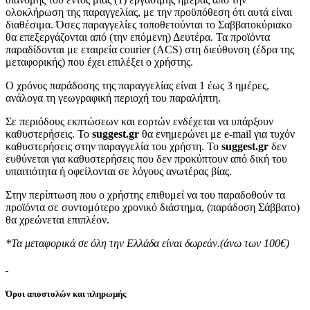
ολοκλήρωση της παραγγελίας, με την προϋπόθεση ότι αυτά είναι
διαθέσιμα. Όσες παραγγελίες τοποθετούνται το Σαββατοκύριακο
θα επεξεργάζονται από (την επόμενη) Δευτέρα. Τα προϊόντα
παραδίδονται με εταιρεία courier (ACS) στη διεύθυνση (έδρα της
μεταφορικής) που έχει επιλέξει ο χρήστης.
Ο χρόνος παράδοσης της παραγγελίας είναι 1 έως 3 ημέρες,
ανάλογα τη γεωγραφική περιοχή του παραλήπτη.
Σε περιόδους εκπτώσεων και εορτών ενδέχεται να υπάρξουν
καθυστερήσεις. Το
suggest.gr
θα ενημερώνει με e-mail για τυχόν
καθυστερήσεις στην παραγγελία του χρήστη. Το
suggest.gr
δεν
ευθύνεται για καθυστερήσεις που δεν προκύπτουν από δική του
υπαιτιότητα ή οφείλονται σε λόγους ανωτέρας βίας.
Στην περίπτωση που ο χρήστης επιθυμεί να του παραδοθούν τα
προϊόντα σε συντομότερο χρονικό διάστημα, (παράδοση Σάββατο)
θα χρεώνεται επιπλέον.
*Τα μεταφορικά σε όλη την Ελλάδα είναι δωρεάν.(άνω των 100€)
Όροι αποστολών και πληρωμής