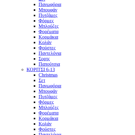
Πανωφόρια
Μπουφάν
Πυτζάμες
Φόρμες
Μπλούζες
Φορέματα
Κορμάκια
Κολάν
Φούστες
Παντελόνια
Σορτς
Παπούτσια
ΚΟΡΙΤΣΙ 6-13
Christmas
Σετ
Πανωφόρια
Μπουφάν
Πυτζάμες
Φόρμες
Μπλούζες
Φορέματα
Κορμάκια
Κολάν
Φούστες
Παντελόνια