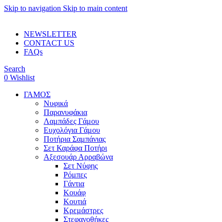
Skip to navigation
Skip to main content
ADD ANYTHING HERE OR JUST REMOVE IT…
NEWSLETTER
CONTACT US
FAQs
Search
0
Wishlist
ΓΑΜΟΣ
Νυφικά
Παρανυφάκια
Λαμπάδες Γάμου
Ευχολόγια Γάμου
Ποτήρια Σαμπάνιας
Σετ Καράφα Ποτήρι
Αξεσουάρ Αρραβώνα
Σετ Νύφης
Ρόμπες
Γάντια
Κουάφ
Κουτιά
Κρεμάστρες
Στεφανοθήκες