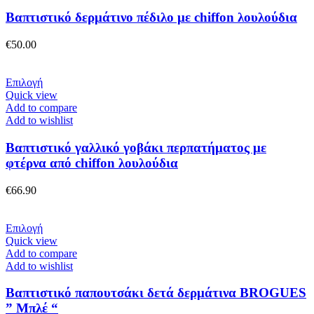
πολλαπλές
παραλλαγές.
Βαπτιστικό δερμάτινο πέδιλο με chiffon λουλούδια
Οι
επιλογές
€
50.00
μπορούν
να
επιλεγούν
Αυτό
Επιλογή
στη
το
Quick view
σελίδα
προϊόν
Add to compare
του
έχει
Add to wishlist
προϊόντος
πολλαπλές
παραλλαγές.
Βαπτιστικό γαλλικό γοβάκι περπατήματος με
Οι
φτέρνα από chiffon λουλούδια
επιλογές
μπορούν
€
66.90
να
επιλεγούν
στη
Αυτό
Επιλογή
σελίδα
το
Quick view
του
προϊόν
Add to compare
προϊόντος
έχει
Add to wishlist
πολλαπλές
παραλλαγές.
Βαπτιστικό παπουτσάκι δετά δερμάτινα BROGUES
Οι
” Μπλέ “