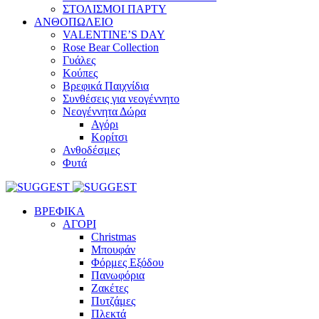
ΣΤΟΛΙΣΜΟΙ ΠΑΡΤΥ
ΑΝΘΟΠΩΛΕΙΟ
VALENTINE’S DAY
Rose Bear Collection
Γυάλες
Κούπες
Βρεφικά Παιχνίδια
Συνθέσεις για νεογέννητο
Νεογέννητα Δώρα
Αγόρι
Κορίτσι
Ανθοδέσμες
Φυτά
ΒΡΕΦΙΚΑ
ΑΓΟΡΙ
Christmas
Μπουφάν
Φόρμες Εξόδου
Πανωφόρια
Ζακέτες
Πυτζάμες
Πλεκτά