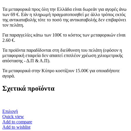
Τα μεταφορικά προς όλη την Ελλάδα είναι δωρεάν για αγορές άνω
των 69 €. Εάν η πληρωμή πραγματοποιηθεί με άλλο τρόπος εκτός
της αντικαταβολής τότε το ποσό της αντικαταβολής δεν επιβαρύνει
τον πελάτη.
Για παραγγελίες κάτω των 100€ το κόστος των μεταφορικών είναι
2.60 €.
Τα προϊόντα παραδίδονται στη διεύθυνση του πελάτη (εφόσον η
μεταφορική εταιρεία δεν απαιτεί επιπλέον χρέωση χιλιομετρικής
απόστασης - Δ.Π & Α.Π).
Τα μεταφορικά στην Κύπρο κοστίζουν 15.00€ για οποιαδήποτε
αγορά.
Σχετικά προϊόντα
Αυτό
Επιλογή
το
Quick view
προϊόν
Add to compare
έχει
Add to wishlist