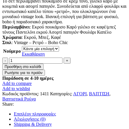
Το σετ περιλαμβάνει πουκάμισο σε κρεμ τόνο, γιλέκο καρό με
κουμπιά και ασορτί παπιγιόν. Συνοδεύεται από ελαφρύ φουλάρι και
εντυπωσιακό καπέλο τύπου «ρετρό», που ολοκληρώνουν ένα
μοναδικό vintage look. Ιδανική επιλογή για βάπτιση με φυσικό,
boho ή παραδοσιακό χαρακτήρα.
Περιλαμβάνει
: Εκρού πουκάμισο Καρό γιλέκο σε καφέ/μπεζ
τόνους Παντελόνι εκρού Ασορτί παπιγιόν Φουλάρι Καπέλο
Χρώματα
: Εκρού, Μπεζ, Καφέ
Στυλ
: Vintage – Ρετρό – Boho Chic
Νούμερο
Εκκαθάριση
Βαπτιστικό
Κοστουμάκι
Προσθήκη στο καλάθι
για
αγόρι
Παράδοση σε 4-10 ημέρες
ποσότητα
Add to compare
Add to wishlist
Κωδικός προϊόντος:
1411
Κατηγορίες:
ΑΓΟΡΙ
,
ΒΑΠΤΙΣΗ
,
Βαπτιστικά Ρούχα
Share:
Επιπλέον πληροφορίες
Αξιολογήσεις (0)
Shipping & Delivery