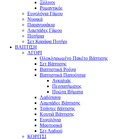
Ξύλινοι
Ρομαντικός
Ευχολόγια Γάμου
Νυφικά
Παρανυφάκια
Λαμπάδες Γάμου
Ποτήρια
Σετ Καράφα Ποτήρι
ΒΑΠΤΙΣΗ
ΑΓΟΡΙ
Ολοκληρωμένο Πακέτο Βάπτισης
Σετ Βάπτισης
Βαπτιστικά Ρούχα
Βαπτιστικά Παπούτσια
Αγκαλιάς
Περπατήματος
Πρώτα Βήματα
Λαδόπανα
Λαμπάδες Βάπτισης
Τσάντες βάπτισης
Κουτιά Βάπτισης
Ευχολόγια
Μαρτυρικά
Σετ Λαδιού
ΚΟΡΙΤΣΙ