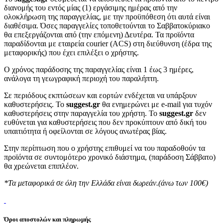
διανομής του εντός μίας (1) εργάσιμης ημέρας από την
ολοκλήρωση της παραγγελίας, με την προϋπόθεση ότι αυτά είναι
διαθέσιμα. Όσες παραγγελίες τοποθετούνται το Σαββατοκύριακο
θα επεξεργάζονται από (την επόμενη) Δευτέρα. Τα προϊόντα
παραδίδονται με εταιρεία courier (ACS) στη διεύθυνση (έδρα της
μεταφορικής) που έχει επιλέξει ο χρήστης.
Ο χρόνος παράδοσης της παραγγελίας είναι 1 έως 3 ημέρες,
ανάλογα τη γεωγραφική περιοχή του παραλήπτη.
Σε περιόδους εκπτώσεων και εορτών ενδέχεται να υπάρξουν
καθυστερήσεις. Το
suggest.gr
θα ενημερώνει με e-mail για τυχόν
καθυστερήσεις στην παραγγελία του χρήστη. Το
suggest.gr
δεν
ευθύνεται για καθυστερήσεις που δεν προκύπτουν από δική του
υπαιτιότητα ή οφείλονται σε λόγους ανωτέρας βίας.
Στην περίπτωση που ο χρήστης επιθυμεί να του παραδοθούν τα
προϊόντα σε συντομότερο χρονικό διάστημα, (παράδοση Σάββατο)
θα χρεώνεται επιπλέον.
*Τα μεταφορικά σε όλη την Ελλάδα είναι δωρεάν.(άνω των 100€)
Όροι αποστολών και πληρωμής