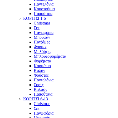
Παντελόνια
Κουστούμια
Παπούτσια
ΚΟΡΙΤΣΙ 1-6
Christmas
Σετ
Πανωφόρια
Μπουφάν
Πυτζάμες
Φόρμες
Μπλόύζες
Μπλουζοφορέματα
Φορέματα
Κορμάκια
Κολάν
Φούστες
Παντελόνια
Σορτς
Καλσόν
Παπούτσια
ΚΟΡΙΤΣΙ 6-13
Christmas
Σετ
Πανωφόρια
Μπουφάν