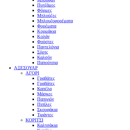
Πυτζάμες
Φόρμες
Μπλούζες
Μπλουζοφορέματα
Φορέματα
Κορμάκια
Κολάν
Φούστες
Παντελόνια
Σόρτς
Καλσόν
Παπούτσια
ΑΞΕΣΟΥΑΡ
ΑΓΟΡΙ
Γραβάτες
Γραβάτες
Καπέλα
Μάσκες
Παπιγιόν
Πιπίλες
Σκουφάκια
Τιράντες
ΚΟΡΙΤΣΙ
Καλτσάκια