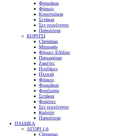
Φορμάκια
Φόρμες
Κουστούμια
Σετάκια
Σετ νεογέννητο
Παπούτσια
ΚΟΡΙΤΣΙ
Christmas
Μπουφάν
Φόρμες Εξόδου
Πανωφόρια
Ζακέτες
Πυτζάμες
Πλεκτά
Φόρμες
Φορμάκια
Φορέματα
Σετάκια
Φούστες
Σετ νεογέννητο
Καλσόν
Παπούτσια
ΠΑΙΔΙΚΑ
ΑΓΟΡΙ 1-6
Christmas