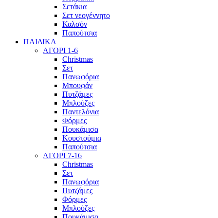
Σετάκια
Σετ νεογέννητο
Καλσόν
Παπούτσια
ΠΑΙΔΙΚΑ
ΑΓΟΡΙ 1-6
Christmas
Σετ
Πανωφόρια
Μπουφάν
Πυτζάμες
Μπλούζες
Παντελόνια
Φόρμες
Πουκάμισα
Κουστούμια
Παπούτσια
ΑΓΟΡΙ 7-16
Christmas
Σετ
Πανωφόρια
Πυτζάμες
Φόρμες
Μπλούζες
Πουκάμισα