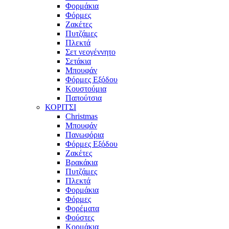
Φορμάκια
Φόρμες
Ζακέτες
Πυτζάμες
Πλεκτά
Σετ νεογέννητο
Σετάκια
Μπουφάν
Φόρμες Εξόδου
Κουστούμια
Παπούτσια
ΚΟΡΙΤΣΙ
Christmas
Μπουφάν
Πανωφόρια
Φόρμες Εξόδου
Ζακέτες
Βρακάκια
Πυτζάμες
Πλεκτά
Φορμάκια
Φόρμες
Φορέματα
Φούστες
Κορμάκια