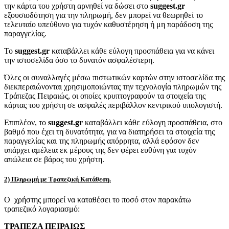
την κάρτα του χρήστη αρνηθεί να δώσει στο
suggest.gr
εξουσιοδότηση για την πληρωμή, δεν μπορεί να θεωρηθεί το
τελευταίο υπεύθυνο για τυχόν καθυστέρηση ή μη παράδοση της
παραγγελίας.
Το
suggest.gr
καταβάλλει κάθε εύλογη προσπάθεια για να κάνει
την ιστοσελίδα όσο το δυνατόν ασφαλέστερη.
Όλες οι συναλλαγές μέσω πιστωτικών καρτών στην ιστοσελίδα της
διεκπεραιώνονται χρησιμοποιώντας την τεχνολογία πληρωμών της
Τράπεζας Πειραιώς, οι οποίες κρυπτογραφούν τα στοιχεία της
κάρτας του χρήστη σε ασφαλές περιβάλλον κεντρικού υπολογιστή.
Επιπλέον, το
suggest.gr
καταβάλλει κάθε εύλογη προσπάθεια, στο
βαθμό που έχει τη δυνατότητα, για να διατηρήσει τα στοιχεία της
παραγγελίας και της πληρωμής απόρρητα, αλλά εφόσον δεν
υπάρχει αμέλεια εκ μέρους της δεν φέρει ευθύνη για τυχόν
απώλεια σε βάρος του χρήστη.
2) Πληρωμή με Τραπεζική Κατάθεση.
Ο χρήστης μπορεί να καταθέσει το ποσό στον παρακάτω
τραπεζικό λογαριασμό:
ΤΡΑΠΕΖΑ ΠΕΙΡΑΙΩΣ