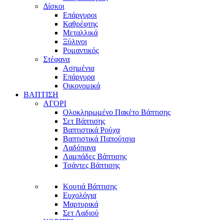
Δίσκοι
Επάργυροι
Καθρέφτης
Μεταλλικά
Ξύλινοι
Ρομαντικός
Στέφανα
Ασημένια
Επάργυρα
Οικονομικά
ΒΑΠΤΙΣΗ
ΑΓΟΡΙ
Ολοκληρωμένο Πακέτο Βάπτισης
Σετ Βάπτισης
Βαπτιστικά Ρούχα
Βαπτιστικά Παπούτσια
Λαδόπανα
Λαμπάδες Βάπτισης
Τσάντες Βάπτισης
Κουτιά Βάπτισης
Ευχολόγια
Μαρτυρικά
Σετ Λαδιού