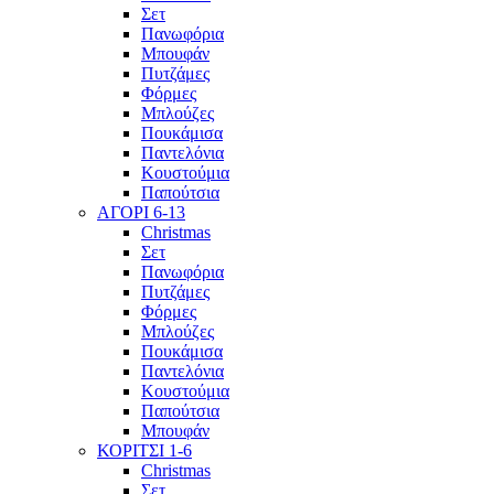
Σετ
Πανωφόρια
Μπουφάν
Πυτζάμες
Φόρμες
Μπλούζες
Πουκάμισα
Παντελόνια
Κουστούμια
Παπούτσια
ΑΓΟΡΙ 6-13
Christmas
Σετ
Πανωφόρια
Πυτζάμες
Φόρμες
Μπλούζες
Πουκάμισα
Παντελόνια
Κουστούμια
Παπούτσια
Μπουφάν
ΚΟΡΙΤΣΙ 1-6
Christmas
Σετ