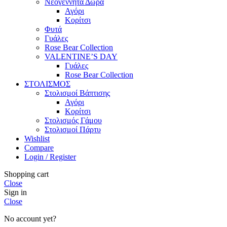
Νεογέννητα Δώρα
Αγόρι
Κορίτσι
Φυτά
Γυάλες
Rose Bear Collection
VALENTINE’S DAY
Γυάλες
Rose Bear Collection
ΣΤΟΛΙΣΜΟΣ
Στολισμοί Βάπτισης
Αγόρι
Κορίτσι
Στολισμός Γάμου
Στολισμοί Πάρτυ
Wishlist
Compare
Login / Register
Shopping cart
Close
Sign in
Close
No account yet?