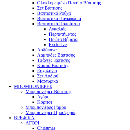
Ολοκληρωμένο Πακέτο Βάπτισης
Σετ Βάπτισης
Βαπτιστικά Ρούχα
Βαπτιστικά Πανωφόρια
Βαπτιστικά Παπούτσια
Αγκαλιάς
Περπατήματος
Πρώτα Βήματα
Exclusive
Λαδόπανα
Λαμπάδες Βάπτισης
Τσάντες βάπτισης
Κουτιά Βάπτισης
Ευχολόγια
Σετ Λαδιού
Μαρτυρικά
ΜΠΟΜΠΟΝΙΕΡΕΣ
Μπομπονιέρες Βάπτισης
Αγόρι
Κορίτσι
Μπομπονιέρες Γάμου
Μπομπονιέρες Προσφοράς
ΒΡΕΦΙΚΑ
ΑΓΟΡΙ
Christmas