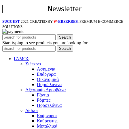
Newsletter
SUGGEST
2021 CREATED BY
-EBSERRES
. PREMIUM E-COMMERCE
W
SOLUTIONS.
Search
Start typing to see products you are looking for.
Search
ΓΑΜΟΣ
Στέφανα
Ασημένια
Επάργυρα
Οικονομικά
Πορσελάνινα
Αξεσουάρ Αρραβώνα
Γάντια
Ρόμπες
Πορσελάνινα
Δίσκοι
Επάργυροι
Καθρέφτης
Μεταλλικά