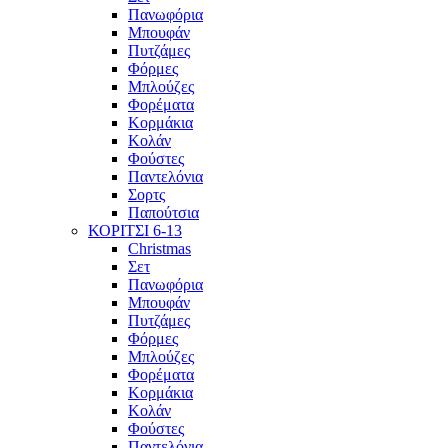
Πανωφόρια
Μπουφάν
Πυτζάμες
Φόρμες
Μπλούζες
Φορέματα
Κορμάκια
Κολάν
Φούστες
Παντελόνια
Σορτς
Παπούτσια
ΚΟΡΙΤΣΙ 6-13
Christmas
Σετ
Πανωφόρια
Μπουφάν
Πυτζάμες
Φόρμες
Μπλούζες
Φορέματα
Κορμάκια
Κολάν
Φούστες
Παντελόνια