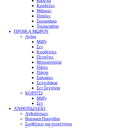
Καπέλα
Κορδέλες
Μάσκες
Πιπίλες
Σκουφάκια
Τουρμπάνια
ΠΡΟΙΚΑ ΜΩΡΟΥ
Αγόρι
Miffy
Σετ
Κουβέρτες
Πετσέτες
Μπουρνούζια
Πάνες
Πάντα
Σαλιάρες
Σελτεδάκια
Σετ Σεντόνια
ΚΟΡΙΤΣΙ
Miffy
Σετ
ΑΝΘΟΠΩΛΕΙΟ
Ανθοδέσμες
Βρεφικά Παιχνίδια
Συνθέσεις για νεογέννητο