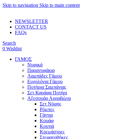
Skip to navigation
Skip to main content
ADD ANYTHING HERE OR JUST REMOVE IT…
NEWSLETTER
CONTACT US
FAQs
Search
0
Wishlist
ΓΑΜΟΣ
Νυφικά
Παρανυφάκια
Λαμπάδες Γάμου
Ευχολόγια Γάμου
Ποτήρια Σαμπάνιας
Σετ Καράφα Ποτήρι
Αξεσουάρ Αρραβώνα
Σετ Νύφης
Ρόμπες
Γάντια
Κουάφ
Κουτιά
Κρεμάστρες
Στεφανοθήκες