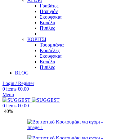
ΑΓΟΡΙ
Γραβάτες
Παπιγιόν
Σκουφάκια
Καπέλα
Πιπίλες
ΚΟΡΙΤΣΙ
Τουρμπάνια
Κορδέλες
Σκουφάκια
Καπέλα
Πιπίλες
BLOG
Login / Register
0
items
€
0.00
Menu
0
items
€
0.00
-40%