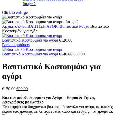
Click to enlarge
Αρχική σελίδα
ΒΑΠΤΙΣΗ
ΑΓΟΡΙ
Βαπτιστικά Ρούχα
Βαπτιστικό
Κοστουμάκι για αγόρι
Βαπτιστικό Κοστουμάκι για αγόρι
€
120.00
Back to products
Original
Η
Βαπτιστικό Κοστουμάκι για αγόρι
€
140.00
€
80.00
price
τρέχουσα
was:
τιμή
Βαπτιστικό Κοστουμάκι για
€140.00.
είναι:
€80.00.
αγόρι
Original
Η
€
150.00
€
90.00
price
τρέχουσα
Βαπτιστικό Κοστουμάκι για Αγόρι – Εκρού & Γήινες
was:
τιμή
Αποχρώσεις με Καπέλο
€150.00.
είναι:
Ένα κομψό και διαχρονικό βαπτιστικό σύνολο για αγόρι, σε απαλές
€90.00.
εκρού αποχρώσεις με λεπτομέρειες καρό και ζεστά γήινα χρώματα.