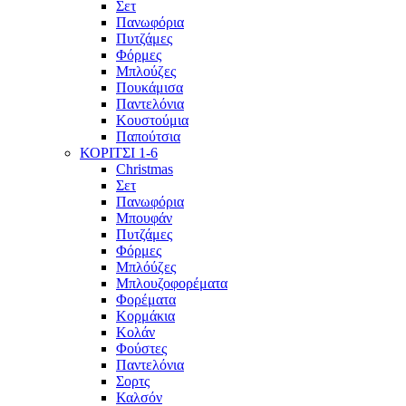
Σετ
Πανωφόρια
Πυτζάμες
Φόρμες
Μπλούζες
Πουκάμισα
Παντελόνια
Κουστούμια
Παπούτσια
ΚΟΡΙΤΣΙ 1-6
Christmas
Σετ
Πανωφόρια
Μπουφάν
Πυτζάμες
Φόρμες
Μπλόύζες
Μπλουζοφορέματα
Φορέματα
Κορμάκια
Κολάν
Φούστες
Παντελόνια
Σορτς
Καλσόν