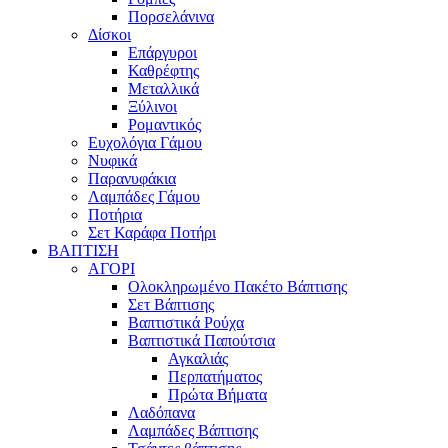
Πορσελάνινα
Δίσκοι
Επάργυροι
Καθρέφτης
Μεταλλικά
Ξύλινοι
Ρομαντικός
Ευχολόγια Γάμου
Νυφικά
Παρανυφάκια
Λαμπάδες Γάμου
Ποτήρια
Σετ Καράφα Ποτήρι
ΒΑΠΤΙΣΗ
ΑΓΟΡΙ
Ολοκληρωμένο Πακέτο Βάπτισης
Σετ Βάπτισης
Βαπτιστικά Ρούχα
Βαπτιστικά Παπούτσια
Αγκαλιάς
Περπατήματος
Πρώτα Βήματα
Λαδόπανα
Λαμπάδες Βάπτισης