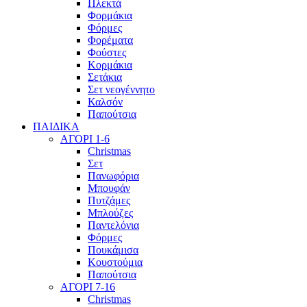
Πλεκτά
Φορμάκια
Φόρμες
Φορέματα
Φούστες
Κορμάκια
Σετάκια
Σετ νεογέννητο
Καλσόν
Παπούτσια
ΠΑΙΔΙΚΑ
ΑΓΟΡΙ 1-6
Christmas
Σετ
Πανωφόρια
Μπουφάν
Πυτζάμες
Μπλούζες
Παντελόνια
Φόρμες
Πουκάμισα
Κουστούμια
Παπούτσια
ΑΓΟΡΙ 7-16
Christmas