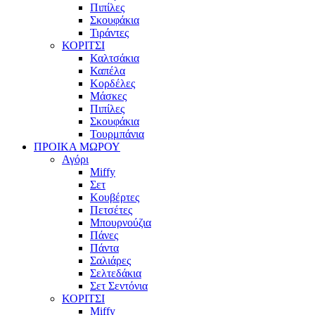
Πιπίλες
Σκουφάκια
Τιράντες
ΚΟΡΙΤΣΙ
Καλτσάκια
Καπέλα
Κορδέλες
Μάσκες
Πιπίλες
Σκουφάκια
Τουρμπάνια
ΠΡΟΙΚΑ ΜΩΡΟΥ
Αγόρι
Miffy
Σετ
Κουβέρτες
Πετσέτες
Μπουρνούζια
Πάνες
Πάντα
Σαλιάρες
Σελτεδάκια
Σετ Σεντόνια
ΚΟΡΙΤΣΙ
Miffy