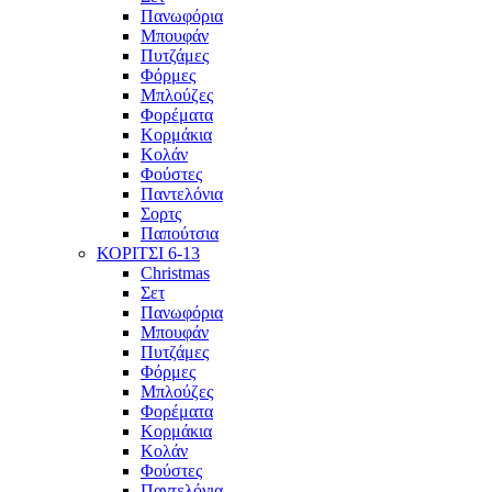
Πανωφόρια
Μπουφάν
Πυτζάμες
Φόρμες
Μπλούζες
Φορέματα
Κορμάκια
Κολάν
Φούστες
Παντελόνια
Σορτς
Παπούτσια
ΚΟΡΙΤΣΙ 6-13
Christmas
Σετ
Πανωφόρια
Μπουφάν
Πυτζάμες
Φόρμες
Μπλούζες
Φορέματα
Κορμάκια
Κολάν
Φούστες
Παντελόνια