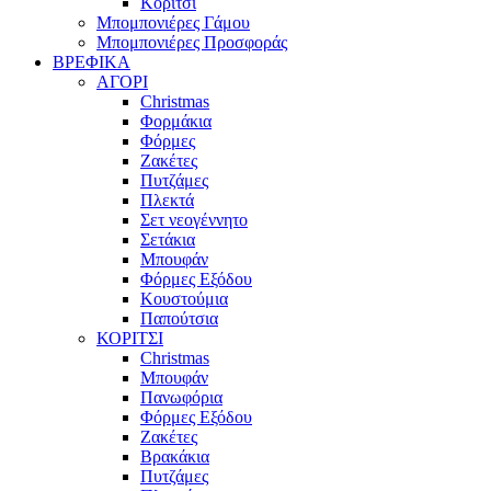
Κορίτσι
Μπομπονιέρες Γάμου
Μπομπονιέρες Προσφοράς
ΒΡΕΦΙΚΑ
ΑΓΟΡΙ
Christmas
Φορμάκια
Φόρμες
Ζακέτες
Πυτζάμες
Πλεκτά
Σετ νεογέννητο
Σετάκια
Μπουφάν
Φόρμες Εξόδου
Κουστούμια
Παπούτσια
ΚΟΡΙΤΣΙ
Christmas
Μπουφάν
Πανωφόρια
Φόρμες Εξόδου
Ζακέτες
Βρακάκια
Πυτζάμες