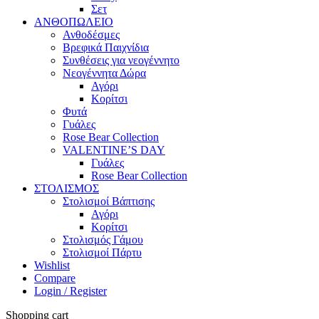
Σετ
ΑΝΘΟΠΩΛΕΙΟ
Ανθοδέσμες
Βρεφικά Παιχνίδια
Συνθέσεις για νεογέννητο
Νεογέννητα Δώρα
Αγόρι
Κορίτσι
Φυτά
Γυάλες
Rose Bear Collection
VALENTINE’S DAY
Γυάλες
Rose Bear Collection
ΣΤΟΛΙΣΜΟΣ
Στολισμοί Βάπτισης
Αγόρι
Κορίτσι
Στολισμός Γάμου
Στολισμοί Πάρτυ
Wishlist
Compare
Login / Register
Shopping cart