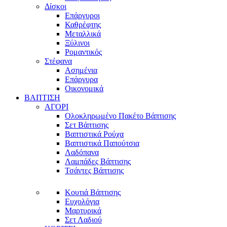
Δίσκοι
Επάργυροι
Καθρέφτης
Μεταλλικά
Ξύλινοι
Ρομαντικός
Στέφανα
Ασημένια
Επάργυρα
Οικονομικά
ΒΑΠΤΙΣΗ
ΑΓΟΡΙ
Ολοκληρωμένο Πακέτο Βάπτισης
Σετ Βάπτισης
Βαπτιστικά Ρούχα
Βαπτιστικά Παπούτσια
Λαδόπανα
Λαμπάδες Βάπτισης
Τσάντες Βάπτισης
Κουτιά Βάπτισης
Ευχολόγια
Μαρτυρικά
Σετ Λαδιού