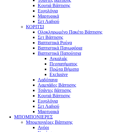
Τσάντες βάπτισης
Κουτιά Βάπτισης
Ευχολόγια
Μαρτυρικά
Σετ Λαδιού
ΚΟΡΙΤΣΙ
Ολοκληρωμένο Πακέτο Βάπτισης
Σετ Βάπτισης
Βαπτιστικά Ρούχα
Βαπτιστικά Πανωφόρια
Βαπτιστικά Παπούτσια
Αγκαλιάς
Περπατήματος
Πρώτα Βήματα
Exclusive
Λαδόπανα
Λαμπάδες Βάπτισης
Τσάντες βάπτισης
Κουτιά Βάπτισης
Ευχολόγια
Σετ Λαδιού
Μαρτυρικά
ΜΠΟΜΠΟΝΙΕΡΕΣ
Μπομπονιέρες Βάπτισης
Αγόρι