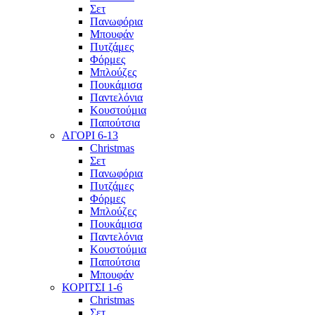
Σετ
Πανωφόρια
Μπουφάν
Πυτζάμες
Φόρμες
Μπλούζες
Πουκάμισα
Παντελόνια
Κουστούμια
Παπούτσια
ΑΓΟΡΙ 6-13
Christmas
Σετ
Πανωφόρια
Πυτζάμες
Φόρμες
Μπλούζες
Πουκάμισα
Παντελόνια
Κουστούμια
Παπούτσια
Μπουφάν
ΚΟΡΙΤΣΙ 1-6
Christmas
Σετ