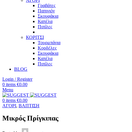
ΑΓΟΡΙ
Γραβάτες
Παπιγιόν
Σκουφάκια
Καπέλα
Πιπίλες
ΚΟΡΙΤΣΙ
Τουρμπάνια
Κορδέλες
Σκουφάκια
Καπέλα
Πιπίλες
BLOG
Login / Register
0
items
€
0.00
Menu
0
items
€
0.00
ΑΓΟΡΙ
,
ΒΑΠΤΙΣΗ
Μικρός Πρίγκιπας