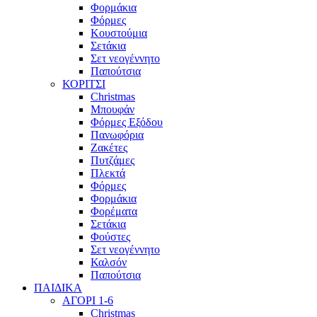
Φορμάκια
Φόρμες
Κουστούμια
Σετάκια
Σετ νεογέννητο
Παπούτσια
ΚΟΡΙΤΣΙ
Christmas
Μπουφάν
Φόρμες Εξόδου
Πανωφόρια
Ζακέτες
Πυτζάμες
Πλεκτά
Φόρμες
Φορμάκια
Φορέματα
Σετάκια
Φούστες
Σετ νεογέννητο
Καλσόν
Παπούτσια
ΠΑΙΔΙΚΑ
ΑΓΟΡΙ 1-6
Christmas