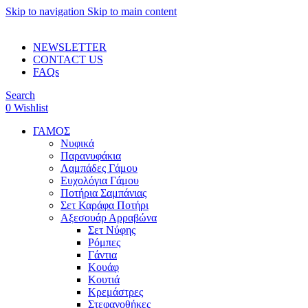
Skip to navigation
Skip to main content
ADD ANYTHING HERE OR JUST REMOVE IT…
NEWSLETTER
CONTACT US
FAQs
Search
0
Wishlist
ΓΑΜΟΣ
Νυφικά
Παρανυφάκια
Λαμπάδες Γάμου
Ευχολόγια Γάμου
Ποτήρια Σαμπάνιας
Σετ Καράφα Ποτήρι
Αξεσουάρ Αρραβώνα
Σετ Νύφης
Ρόμπες
Γάντια
Κουάφ
Κουτιά
Κρεμάστρες
Στεφανοθήκες