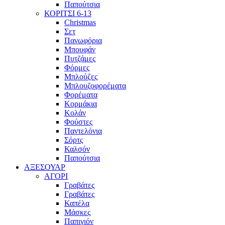
Παπούτσια
ΚΟΡΙΤΣΙ 6-13
Christmas
Σετ
Πανωφόρια
Μπουφάν
Πυτζάμες
Φόρμες
Μπλούζες
Μπλουζοφορέματα
Φορέματα
Κορμάκια
Κολάν
Φούστες
Παντελόνια
Σόρτς
Καλσόν
Παπούτσια
ΑΞΕΣΟΥΑΡ
ΑΓΟΡΙ
Γραβάτες
Γραβάτες
Καπέλα
Μάσκες
Παπιγιόν