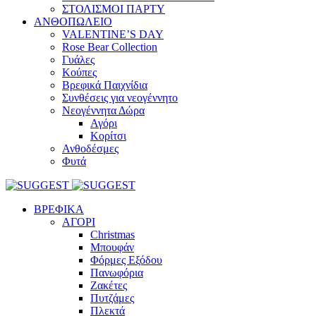
ΣΤΟΛΙΣΜΟΙ ΠΑΡΤΥ
ΑΝΘΟΠΩΛΕΙΟ
VALENTINE’S DAY
Rose Bear Collection
Γυάλες
Κούπες
Βρεφικά Παιχνίδια
Συνθέσεις για νεογέννητο
Νεογέννητα Δώρα
Αγόρι
Κορίτσι
Ανθοδέσμες
Φυτά
ΒΡΕΦΙΚΑ
ΑΓΟΡΙ
Christmas
Μπουφάν
Φόρμες Εξόδου
Πανωφόρια
Ζακέτες
Πυτζάμες
Πλεκτά