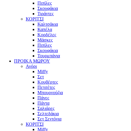
Πιπίλες
Σκουφάκια
Τιράντες
ΚΟΡΙΤΣΙ
Καλτσάκια
Καπέλα
Κορδέλες
Μάσκες
Πιπίλες
Σκουφάκια
Τουρμπάνια
ΠΡΟΙΚΑ ΜΩΡΟΥ
Αγόρι
Miffy
Σετ
Κουβέρτες
Πετσέτες
Μπουρνούζια
Πάνες
Πάντα
Σαλιάρες
Σελτεδάκια
Σετ Σεντόνια
ΚΟΡΙΤΣΙ
Miffy