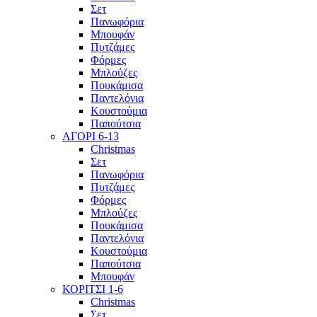
Σετ
Πανωφόρια
Μπουφάν
Πυτζάμες
Φόρμες
Μπλούζες
Πουκάμισα
Παντελόνια
Κουστούμια
Παπούτσια
ΑΓΟΡΙ 6-13
Christmas
Σετ
Πανωφόρια
Πυτζάμες
Φόρμες
Μπλούζες
Πουκάμισα
Παντελόνια
Κουστούμια
Παπούτσια
Μπουφάν
ΚΟΡΙΤΣΙ 1-6
Christmas
Σετ