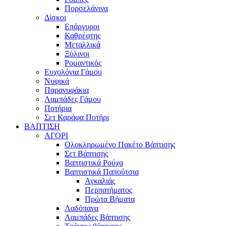
Πορσελάνινα
Δίσκοι
Επάργυροι
Καθρέφτης
Μεταλλικά
Ξύλινοι
Ρομαντικός
Ευχολόγια Γάμου
Νυφικά
Παρανυφάκια
Λαμπάδες Γάμου
Ποτήρια
Σετ Καράφα Ποτήρι
ΒΑΠΤΙΣΗ
ΑΓΟΡΙ
Ολοκληρωμένο Πακέτο Βάπτισης
Σετ Βάπτισης
Βαπτιστικά Ρούχα
Βαπτιστικά Παπούτσια
Αγκαλιάς
Περπατήματος
Πρώτα Βήματα
Λαδόπανα
Λαμπάδες Βάπτισης