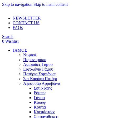
Skip to navigation
Skip to main content
ADD ANYTHING HERE OR JUST REMOVE IT…
NEWSLETTER
CONTACT US
FAQs
Search
0
Wishlist
ΓΑΜΟΣ
Νυφικά
Παρανυφάκια
Λαμπάδες Γάμου
Ευχολόγια Γάμου
Ποτήρια Σαμπάνιας
Σετ Καράφα Ποτήρι
Αξεσουάρ Αρραβώνα
Σετ Νύφης
Ρόμπες
Γάντια
Κουάφ
Κουτιά
Κρεμάστρες
Στεφανοθήκες