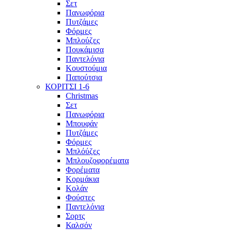
Σετ
Πανωφόρια
Πυτζάμες
Φόρμες
Μπλούζες
Πουκάμισα
Παντελόνια
Κουστούμια
Παπούτσια
ΚΟΡΙΤΣΙ 1-6
Christmas
Σετ
Πανωφόρια
Μπουφάν
Πυτζάμες
Φόρμες
Μπλόύζες
Μπλουζοφορέματα
Φορέματα
Κορμάκια
Κολάν
Φούστες
Παντελόνια
Σορτς
Καλσόν