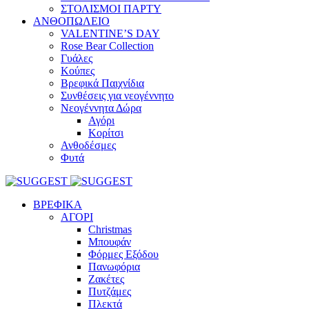
ΣΤΟΛΙΣΜΟΙ ΠΑΡΤΥ
ΑΝΘΟΠΩΛΕΙΟ
VALENTINE’S DAY
Rose Bear Collection
Γυάλες
Κούπες
Βρεφικά Παιχνίδια
Συνθέσεις για νεογέννητο
Νεογέννητα Δώρα
Αγόρι
Κορίτσι
Ανθοδέσμες
Φυτά
ΒΡΕΦΙΚΑ
ΑΓΟΡΙ
Christmas
Μπουφάν
Φόρμες Εξόδου
Πανωφόρια
Ζακέτες
Πυτζάμες
Πλεκτά