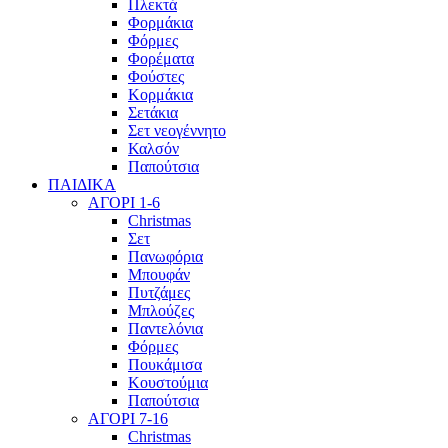
Πλεκτά
Φορμάκια
Φόρμες
Φορέματα
Φούστες
Κορμάκια
Σετάκια
Σετ νεογέννητο
Καλσόν
Παπούτσια
ΠΑΙΔΙΚΑ
ΑΓΟΡΙ 1-6
Christmas
Σετ
Πανωφόρια
Μπουφάν
Πυτζάμες
Μπλούζες
Παντελόνια
Φόρμες
Πουκάμισα
Κουστούμια
Παπούτσια
ΑΓΟΡΙ 7-16
Christmas