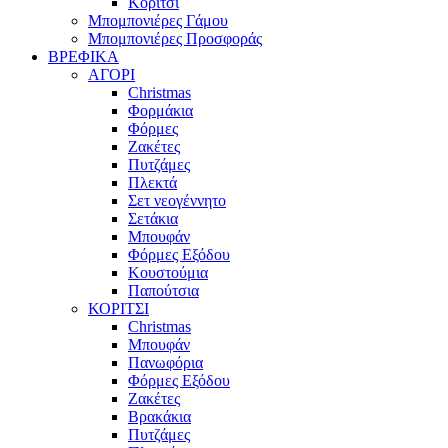
Κορίτσι
Μπομπονιέρες Γάμου
Μπομπονιέρες Προσφοράς
ΒΡΕΦΙΚΑ
ΑΓΟΡΙ
Christmas
Φορμάκια
Φόρμες
Ζακέτες
Πυτζάμες
Πλεκτά
Σετ νεογέννητο
Σετάκια
Μπουφάν
Φόρμες Εξόδου
Κουστούμια
Παπούτσια
ΚΟΡΙΤΣΙ
Christmas
Μπουφάν
Πανωφόρια
Φόρμες Εξόδου
Ζακέτες
Βρακάκια
Πυτζάμες