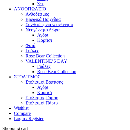
Σετ
ΑΝΘΟΠΩΛΕΙΟ
Ανθοδέσμες
Βρεφικά Παιχνίδια
Συνθέσεις για νεογέννητο
Νεογέννητα Δώρα
Αγόρι
Κορίτσι
Φυτά
Γυάλες
Rose Bear Collection
VALENTINE’S DAY
Γυάλες
Rose Bear Collection
ΣΤΟΛΙΣΜΟΣ
Στολισμοί Βάπτισης
Αγόρι
Κορίτσι
Στολισμός Γάμου
Στολισμοί Πάρτυ
Wishlist
Compare
Login / Register
Shopping cart