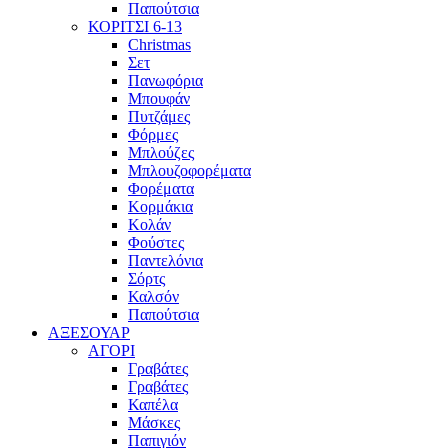
Παπούτσια
ΚΟΡΙΤΣΙ 6-13
Christmas
Σετ
Πανωφόρια
Μπουφάν
Πυτζάμες
Φόρμες
Μπλούζες
Μπλουζοφορέματα
Φορέματα
Κορμάκια
Κολάν
Φούστες
Παντελόνια
Σόρτς
Καλσόν
Παπούτσια
ΑΞΕΣΟΥΑΡ
ΑΓΟΡΙ
Γραβάτες
Γραβάτες
Καπέλα
Μάσκες
Παπιγιόν