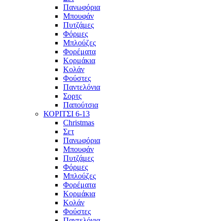
Πανωφόρια
Μπουφάν
Πυτζάμες
Φόρμες
Μπλούζες
Φορέματα
Κορμάκια
Κολάν
Φούστες
Παντελόνια
Σορτς
Παπούτσια
ΚΟΡΙΤΣΙ 6-13
Christmas
Σετ
Πανωφόρια
Μπουφάν
Πυτζάμες
Φόρμες
Μπλούζες
Φορέματα
Κορμάκια
Κολάν
Φούστες
Παντελόνια