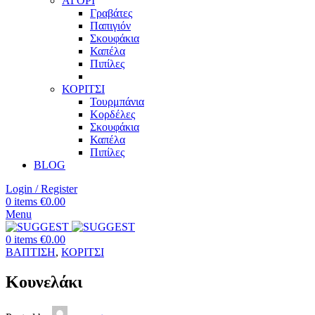
ΑΓΟΡΙ
Γραβάτες
Παπιγιόν
Σκουφάκια
Καπέλα
Πιπίλες
ΚΟΡΙΤΣΙ
Τουρμπάνια
Κορδέλες
Σκουφάκια
Καπέλα
Πιπίλες
BLOG
Login / Register
0
items
€
0.00
Menu
0
items
€
0.00
ΒΑΠΤΙΣΗ
,
ΚΟΡΙΤΣΙ
Κουνελάκι