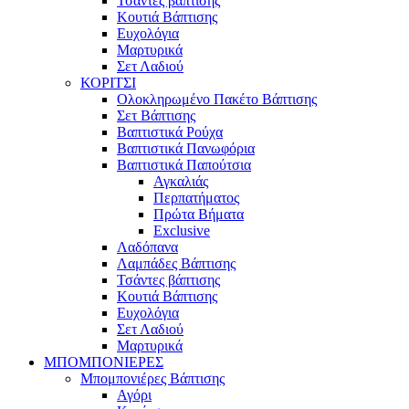
Τσάντες βάπτισης
Κουτιά Βάπτισης
Ευχολόγια
Μαρτυρικά
Σετ Λαδιού
ΚΟΡΙΤΣΙ
Ολοκληρωμένο Πακέτο Βάπτισης
Σετ Βάπτισης
Βαπτιστικά Ρούχα
Βαπτιστικά Πανωφόρια
Βαπτιστικά Παπούτσια
Αγκαλιάς
Περπατήματος
Πρώτα Βήματα
Exclusive
Λαδόπανα
Λαμπάδες Βάπτισης
Τσάντες βάπτισης
Κουτιά Βάπτισης
Ευχολόγια
Σετ Λαδιού
Μαρτυρικά
ΜΠΟΜΠΟΝΙΕΡΕΣ
Μπομπονιέρες Βάπτισης
Αγόρι