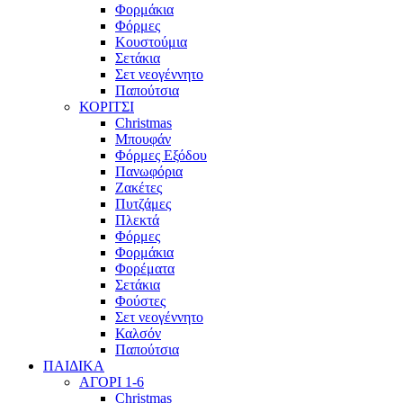
Φορμάκια
Φόρμες
Κουστούμια
Σετάκια
Σετ νεογέννητο
Παπούτσια
ΚΟΡΙΤΣΙ
Christmas
Μπουφάν
Φόρμες Εξόδου
Πανωφόρια
Ζακέτες
Πυτζάμες
Πλεκτά
Φόρμες
Φορμάκια
Φορέματα
Σετάκια
Φούστες
Σετ νεογέννητο
Καλσόν
Παπούτσια
ΠΑΙΔΙΚΑ
ΑΓΟΡΙ 1-6
Christmas