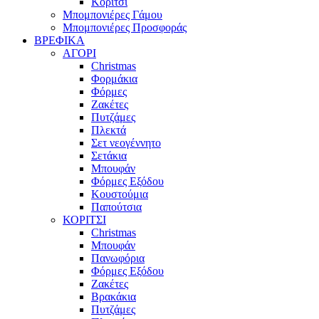
Κορίτσι
Μπομπονιέρες Γάμου
Μπομπονιέρες Προσφοράς
ΒΡΕΦΙΚΑ
ΑΓΟΡΙ
Christmas
Φορμάκια
Φόρμες
Ζακέτες
Πυτζάμες
Πλεκτά
Σετ νεογέννητο
Σετάκια
Μπουφάν
Φόρμες Εξόδου
Κουστούμια
Παπούτσια
ΚΟΡΙΤΣΙ
Christmas
Μπουφάν
Πανωφόρια
Φόρμες Εξόδου
Ζακέτες
Βρακάκια
Πυτζάμες