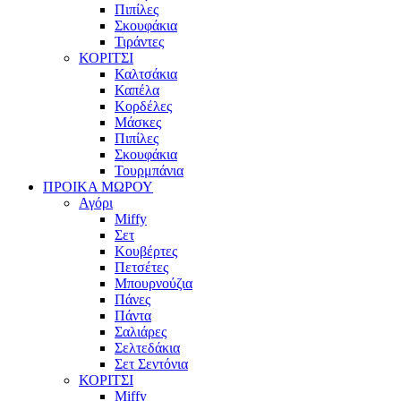
Πιπίλες
Σκουφάκια
Τιράντες
ΚΟΡΙΤΣΙ
Καλτσάκια
Καπέλα
Κορδέλες
Μάσκες
Πιπίλες
Σκουφάκια
Τουρμπάνια
ΠΡΟΙΚΑ ΜΩΡΟΥ
Αγόρι
Miffy
Σετ
Κουβέρτες
Πετσέτες
Μπουρνούζια
Πάνες
Πάντα
Σαλιάρες
Σελτεδάκια
Σετ Σεντόνια
ΚΟΡΙΤΣΙ
Miffy