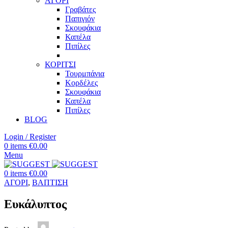
ΑΓΟΡΙ
Γραβάτες
Παπιγιόν
Σκουφάκια
Καπέλα
Πιπίλες
ΚΟΡΙΤΣΙ
Τουρμπάνια
Κορδέλες
Σκουφάκια
Καπέλα
Πιπίλες
BLOG
Login / Register
0
items
€
0.00
Menu
0
items
€
0.00
ΑΓΟΡΙ
,
ΒΑΠΤΙΣΗ
Ευκάλυπτος