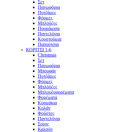
Σετ
Πανωφόρια
Πυτζάμες
Φόρμες
Μπλούζες
Πουκάμισα
Παντελόνια
Κουστούμια
Παπούτσια
ΚΟΡΙΤΣΙ 1-6
Christmas
Σετ
Πανωφόρια
Μπουφάν
Πυτζάμες
Φόρμες
Μπλόύζες
Μπλουζοφορέματα
Φορέματα
Κορμάκια
Κολάν
Φούστες
Παντελόνια
Σορτς
Καλσόν