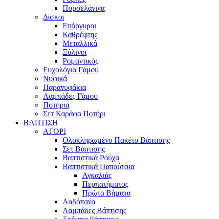
Πορσελάνινα
Δίσκοι
Επάργυροι
Καθρέφτης
Μεταλλικά
Ξύλινοι
Ρομαντικός
Ευχολόγια Γάμου
Νυφικά
Παρανυφάκια
Λαμπάδες Γάμου
Ποτήρια
Σετ Καράφα Ποτήρι
ΒΑΠΤΙΣΗ
ΑΓΟΡΙ
Ολοκληρωμένο Πακέτο Βάπτισης
Σετ Βάπτισης
Βαπτιστικά Ρούχα
Βαπτιστικά Παπούτσια
Αγκαλιάς
Περπατήματος
Πρώτα Βήματα
Λαδόπανα
Λαμπάδες Βάπτισης