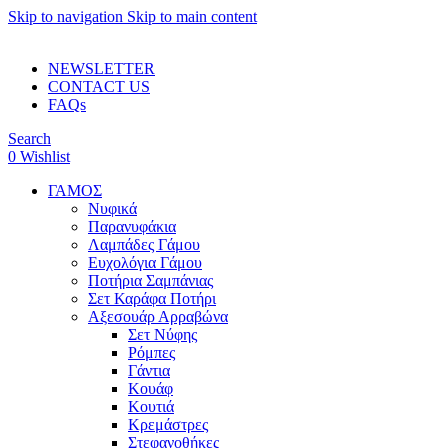
Skip to navigation
Skip to main content
ADD ANYTHING HERE OR JUST REMOVE IT…
NEWSLETTER
CONTACT US
FAQs
Search
0
Wishlist
ΓΑΜΟΣ
Νυφικά
Παρανυφάκια
Λαμπάδες Γάμου
Ευχολόγια Γάμου
Ποτήρια Σαμπάνιας
Σετ Καράφα Ποτήρι
Αξεσουάρ Αρραβώνα
Σετ Νύφης
Ρόμπες
Γάντια
Κουάφ
Κουτιά
Κρεμάστρες
Στεφανοθήκες