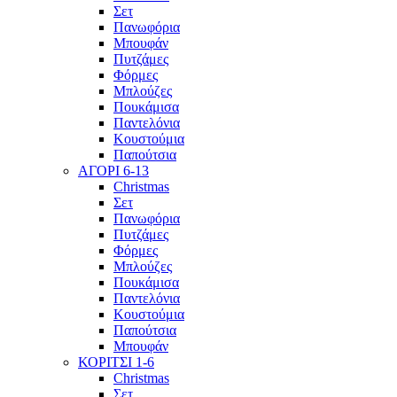
Σετ
Πανωφόρια
Μπουφάν
Πυτζάμες
Φόρμες
Μπλούζες
Πουκάμισα
Παντελόνια
Κουστούμια
Παπούτσια
ΑΓΟΡΙ 6-13
Christmas
Σετ
Πανωφόρια
Πυτζάμες
Φόρμες
Μπλούζες
Πουκάμισα
Παντελόνια
Κουστούμια
Παπούτσια
Μπουφάν
ΚΟΡΙΤΣΙ 1-6
Christmas
Σετ