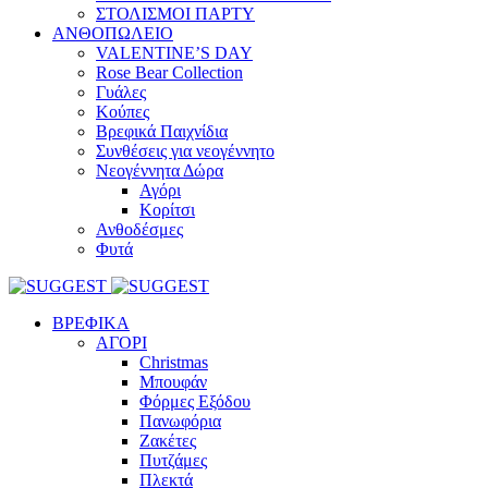
ΣΤΟΛΙΣΜΟΙ ΠΑΡΤΥ
ΑΝΘΟΠΩΛΕΙΟ
VALENTINE’S DAY
Rose Bear Collection
Γυάλες
Κούπες
Βρεφικά Παιχνίδια
Συνθέσεις για νεογέννητο
Νεογέννητα Δώρα
Αγόρι
Κορίτσι
Ανθοδέσμες
Φυτά
ΒΡΕΦΙΚΑ
ΑΓΟΡΙ
Christmas
Μπουφάν
Φόρμες Εξόδου
Πανωφόρια
Ζακέτες
Πυτζάμες
Πλεκτά