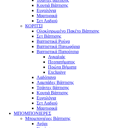
Τσάντες βάπτισης
Κουτιά Βάπτισης
Ευχολόγια
Μαρτυρικά
Σετ Λαδιού
ΚΟΡΙΤΣΙ
Ολοκληρωμένο Πακέτο Βάπτισης
Σετ Βάπτισης
Βαπτιστικά Ρούχα
Βαπτιστικά Πανωφόρια
Βαπτιστικά Παπούτσια
Αγκαλιάς
Περπατήματος
Πρώτα Βήματα
Exclusive
Λαδόπανα
Λαμπάδες Βάπτισης
Τσάντες βάπτισης
Κουτιά Βάπτισης
Ευχολόγια
Σετ Λαδιού
Μαρτυρικά
ΜΠΟΜΠΟΝΙΕΡΕΣ
Μπομπονιέρες Βάπτισης
Αγόρι