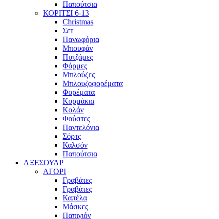
Παπούτσια
ΚΟΡΙΤΣΙ 6-13
Christmas
Σετ
Πανωφόρια
Μπουφάν
Πυτζάμες
Φόρμες
Μπλούζες
Μπλουζοφορέματα
Φορέματα
Κορμάκια
Κολάν
Φούστες
Παντελόνια
Σόρτς
Καλσόν
Παπούτσια
ΑΞΕΣΟΥΑΡ
ΑΓΟΡΙ
Γραβάτες
Γραβάτες
Καπέλα
Μάσκες
Παπιγιόν