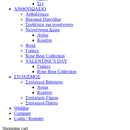
Σετ
ΑΝΘΟΠΩΛΕΙΟ
Ανθοδέσμες
Βρεφικά Παιχνίδια
Συνθέσεις για νεογέννητο
Νεογέννητα Δώρα
Αγόρι
Κορίτσι
Φυτά
Γυάλες
Rose Bear Collection
VALENTINE’S DAY
Γυάλες
Rose Bear Collection
ΣΤΟΛΙΣΜΟΣ
Στολισμοί Βάπτισης
Αγόρι
Κορίτσι
Στολισμός Γάμου
Στολισμοί Πάρτυ
Wishlist
Compare
Login / Register
Shopping cart