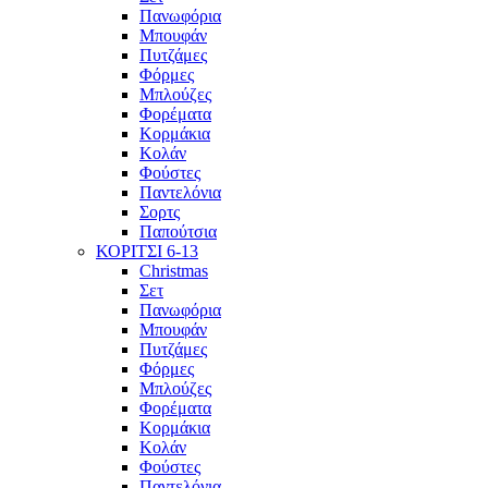
Πανωφόρια
Μπουφάν
Πυτζάμες
Φόρμες
Μπλούζες
Φορέματα
Κορμάκια
Κολάν
Φούστες
Παντελόνια
Σορτς
Παπούτσια
ΚΟΡΙΤΣΙ 6-13
Christmas
Σετ
Πανωφόρια
Μπουφάν
Πυτζάμες
Φόρμες
Μπλούζες
Φορέματα
Κορμάκια
Κολάν
Φούστες
Παντελόνια