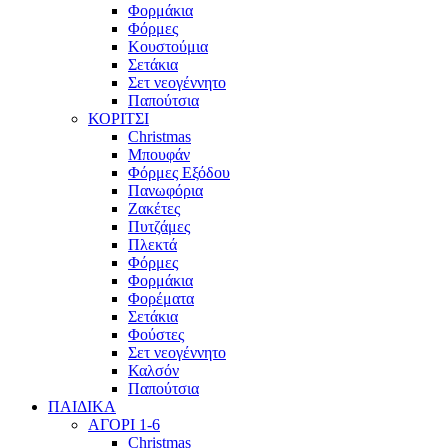
Φορμάκια
Φόρμες
Κουστούμια
Σετάκια
Σετ νεογέννητο
Παπούτσια
ΚΟΡΙΤΣΙ
Christmas
Μπουφάν
Φόρμες Εξόδου
Πανωφόρια
Ζακέτες
Πυτζάμες
Πλεκτά
Φόρμες
Φορμάκια
Φορέματα
Σετάκια
Φούστες
Σετ νεογέννητο
Καλσόν
Παπούτσια
ΠΑΙΔΙΚΑ
ΑΓΟΡΙ 1-6
Christmas