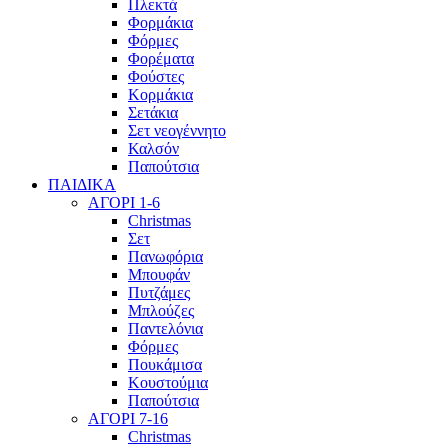
Πλεκτά
Φορμάκια
Φόρμες
Φορέματα
Φούστες
Κορμάκια
Σετάκια
Σετ νεογέννητο
Καλσόν
Παπούτσια
ΠΑΙΔΙΚΑ
ΑΓΟΡΙ 1-6
Christmas
Σετ
Πανωφόρια
Μπουφάν
Πυτζάμες
Μπλούζες
Παντελόνια
Φόρμες
Πουκάμισα
Κουστούμια
Παπούτσια
ΑΓΟΡΙ 7-16
Christmas