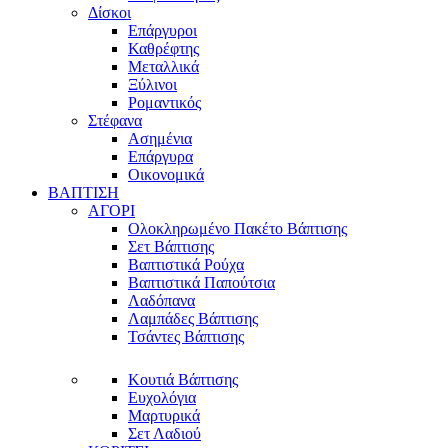
Δίσκοι
Επάργυροι
Καθρέφτης
Μεταλλικά
Ξύλινοι
Ρομαντικός
Στέφανα
Ασημένια
Επάργυρα
Οικονομικά
ΒΑΠΤΙΣΗ
ΑΓΟΡΙ
Ολοκληρωμένο Πακέτο Βάπτισης
Σετ Βάπτισης
Βαπτιστικά Ρούχα
Βαπτιστικά Παπούτσια
Λαδόπανα
Λαμπάδες Βάπτισης
Τσάντες Βάπτισης
Κουτιά Βάπτισης
Ευχολόγια
Μαρτυρικά
Σετ Λαδιού